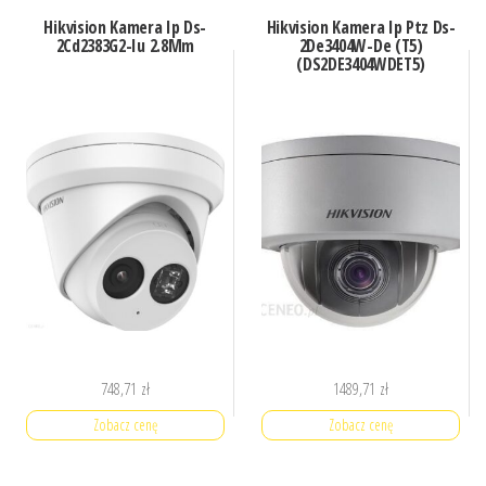
Hikvision Kamera Ip Ds-
Hikvision Kamera Ip Ptz Ds-
2Cd2383G2-Iu 2.8Mm
2De3404W-De (T5)
(DS2DE3404WDET5)
748,71
zł
1489,71
zł
Zobacz cenę
Zobacz cenę