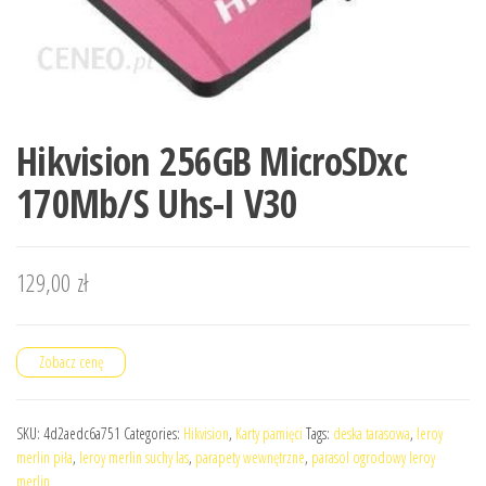
Hikvision 256GB MicroSDxc
170Mb/S Uhs-I V30
129,00
zł
Zobacz cenę
SKU:
4d2aedc6a751
Categories:
Hikvision
,
Karty pamięci
Tags:
deska tarasowa
,
leroy
merlin piła
,
leroy merlin suchy las
,
parapety wewnętrzne
,
parasol ogrodowy leroy
merlin