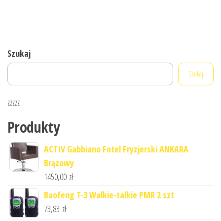
Szukaj
Szukaj
zzzzz
Produkty
ACTIV Gabbiano Fotel Fryzjerski ANKARA
Brązowy
1450,00
zł
Baofeng T-3 Walkie-talkie PMR 2 szt
73,83
zł