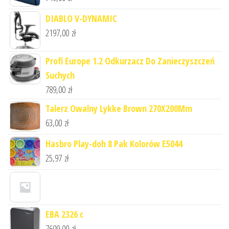
DIABLO V-DYNAMIC
2197,00
zł
Profi Europe 1.2 Odkurzacz Do Zanieczyszczeń
Suchych
789,00
zł
Talerz Owalny Lykke Brown 270X200Mm
63,00
zł
Hasbro Play-doh 8 Pak Kolorów E5044
25,97
zł
EBA 2326 c
7609,00
zł