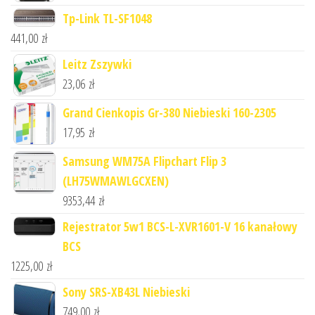
Tp-Link TL-SF1048
441,00
zł
Leitz Zszywki
23,06
zł
Grand Cienkopis Gr-380 Niebieski 160-2305
17,95
zł
Samsung WM75A Flipchart Flip 3
(LH75WMAWLGCXEN)
9353,44
zł
Rejestrator 5w1 BCS-L-XVR1601-V 16 kanałowy
BCS
1225,00
zł
Sony SRS-XB43L Niebieski
749,00
zł