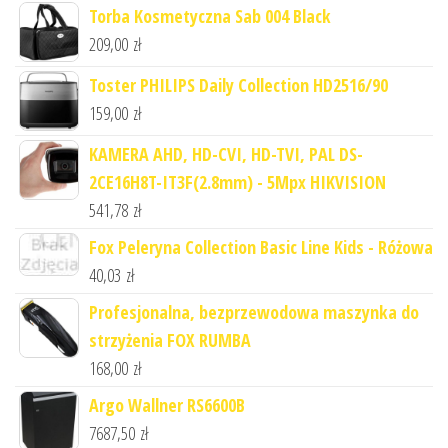
Torba Kosmetyczna Sab 004 Black
209,00
zł
Toster PHILIPS Daily Collection HD2516/90
159,00
zł
KAMERA AHD, HD-CVI, HD-TVI, PAL DS-
2CE16H8T-IT3F(2.8mm) - 5Mpx HIKVISION
541,78
zł
Fox Peleryna Collection Basic Line Kids - Różowa
40,03
zł
Profesjonalna, bezprzewodowa maszynka do
strzyżenia FOX RUMBA
168,00
zł
Argo Wallner RS6600B
7687,50
zł