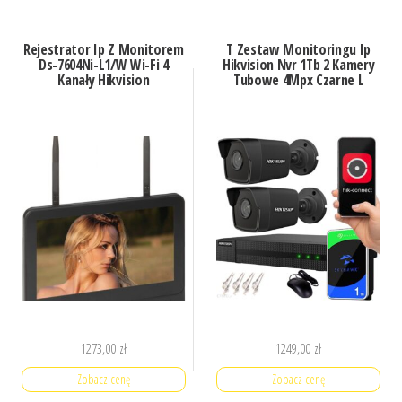
Rejestrator Ip Z Monitorem
T Zestaw Monitoringu Ip
Ds-7604Ni-L1/W Wi-Fi 4
Hikvision Nvr 1Tb 2 Kamery
Kanały Hikvision
Tubowe 4Mpx Czarne L
1273,00
zł
1249,00
zł
Zobacz cenę
Zobacz cenę