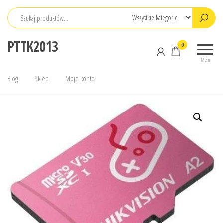
Przejdź
do
treści
PTTK2013
0
Menu
Blog
Sklep
Moje konto