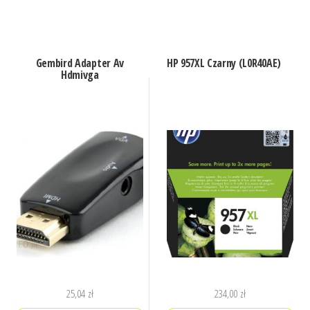
Gembird Adapter Av
HP 957XL Czarny (L0R40AE)
Hdmivga
25,04
zł
234,00
zł