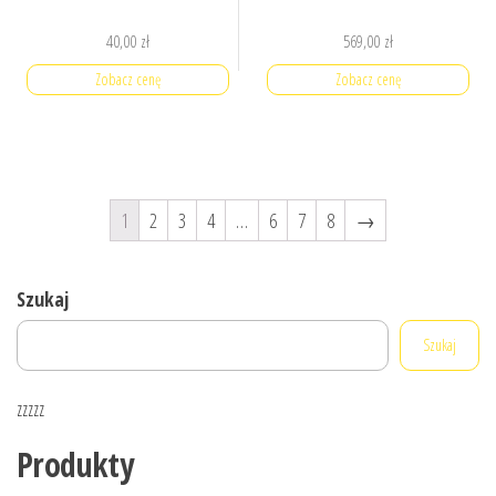
40,00
zł
569,00
zł
Zobacz cenę
Zobacz cenę
1
2
3
4
…
6
7
8
→
Szukaj
Szukaj
zzzzz
Produkty