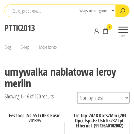
Przejdź
do
treści
PTTK2013
0
Menu
Blog
Sklep
Moje konto
umywalka nablatowa leroy
merlin
Showing 1–16 of 120 results
Festool TSC 55 Li REB-Basic
Tsc Tdp-247 8 Dots/Mm (203
201395
Dpi) Tspl-Ez Usb Rs232 Lpt
Ethernet (99126A0102002)