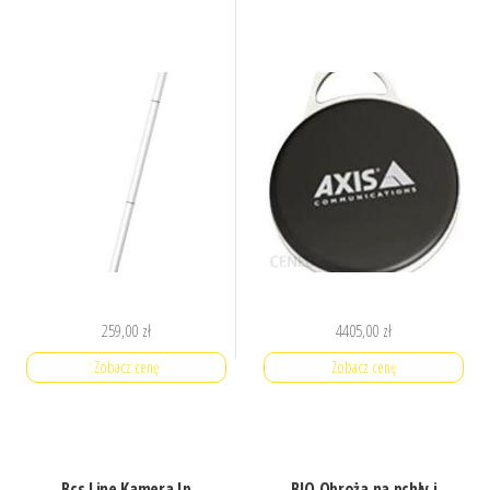
259,00
zł
4405,00
zł
Zobacz cenę
Zobacz cenę
Bcs Line Kamera Ip
BIO Obroża na pchły i