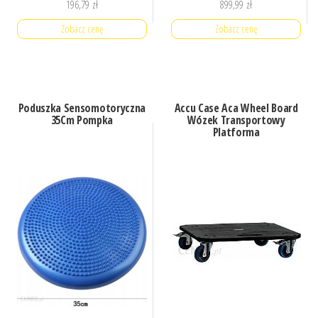
196,79
zł
899,99
zł
Zobacz cenę
Zobacz cenę
Poduszka Sensomotoryczna
Accu Case Aca Wheel Board
35Cm Pompka
Wózek Transportowy
Platforma