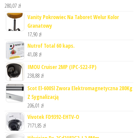
280,07
zł
Vanity Pokrowiec Na Taboret Welur Kolor
Granatowy
17,90
zł
Nutrof Total 60 kaps.
41,08
zł
IMOU Cruiser 2MP (IPC-S22-FP)
238,88
zł
Scot El-600Sl Zwora Elektromagnetyczna 280Kg
Z Sygnalizacją
206,01
zł
Vivotek FD9392-EHTV-O
7171,85
zł
Hikvision Ds-2Cd2183G2-I 2.8Mm