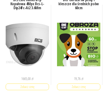
Kopułowa 4Mpx Bcs-L-
kleszcze dla średnich psów
Dip24Fc-Ai2 3.6Mm
60cm
1665,00
zł
19,76
zł
Zobacz cenę
Zobacz cenę