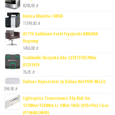
8208,00
zł
Konica Minolta C4050i
11399,00
zł
ACTIV Gabbiano Fotel Fryzjerski ANKARA
Brązowy
1450,00
zł
Stahlwille Skrzynka Abs 227X131X57Mm
81251019
76,05
zł
Dahua+ Rejestrator Ip Dahua Nvr4104-4Ks2/L
394,90
zł
Lightoptics Transceivers Xfp Bidi Sm
1270Nm/1330Nm Lc 10Km 10Gb (Dfb+Pin) Cisco
(P1464A24645)