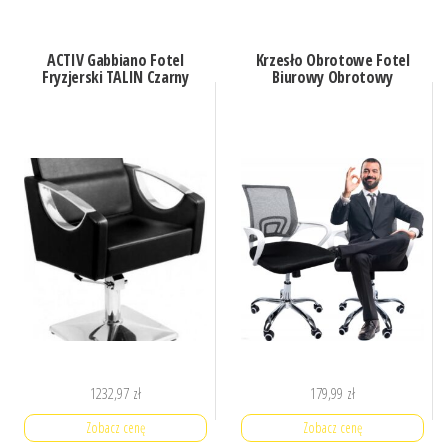
ACTIV Gabbiano Fotel
Krzesło Obrotowe Fotel
Fryzjerski TALIN Czarny
Biurowy Obrotowy
1232,97
zł
179,99
zł
Zobacz cenę
Zobacz cenę