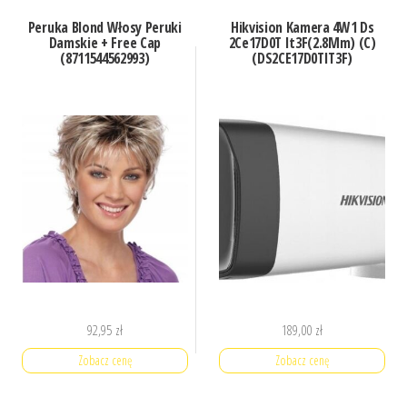
Peruka Blond Włosy Peruki
Hikvision Kamera 4W1 Ds
Damskie + Free Cap
2Ce17D0T It3F(2.8Mm) (C)
(8711544562993)
(DS2CE17D0TIT3F)
92,95
zł
189,00
zł
Zobacz cenę
Zobacz cenę