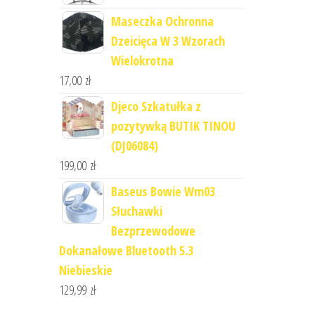
Maseczka Ochronna
Dzeicięca W 3 Wzorach
Wielokrotna
17,00
zł
Djeco Szkatułka z
pozytywką BUTIK TINOU
(DJ06084)
199,00
zł
Baseus Bowie Wm03
Słuchawki
Bezprzewodowe
Dokanałowe Bluetooth 5.3
Niebieskie
129,99
zł