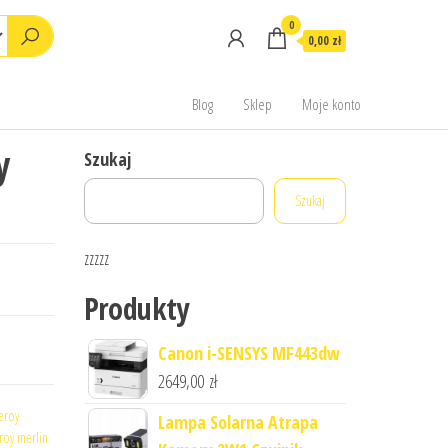
0
0,00 zł
Blog
Sklep
Moje konto
y
Szukaj
Szukaj
zzzzz
Produkty
Canon i-SENSYS MF443dw
2649,00
zł
leroy
Lampa Solarna Atrapa
roy merlin