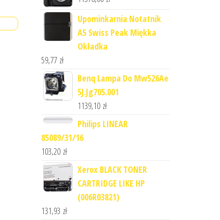
Upominkarnia Notatnik
A5 Swiss Peak Miękka
Okładka
59,77
zł
Benq Lampa Do Mw526Ae
5J.Jg705.001
1139,10
zł
Philips LINEAR
85089/31/16
103,20
zł
Xerox BLACK TONER
CARTRIDGE LIKE HP
(006R03821)
131,93
zł