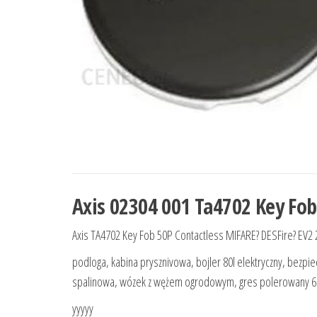
Axis 02304 001 Ta4702 Key Fob
Axis TA4702 Key Fob 50P Contactless MIFARE? DESFire? EV2 2K
podloga, kabina prysznivowa, bojler 80l elektryczny, bezpi
spalinowa, wózek z wężem ogrodowym, gres polerowany 6
yyyyy