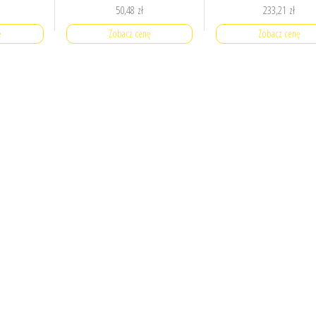
50,48
zł
233,21
zł
ę
Zobacz cenę
Zobacz cenę