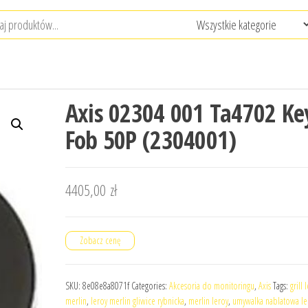
Axis 02304 001 Ta4702 Ke
Fob 50P (2304001)
4405,00
zł
Zobacz cenę
SKU:
8e08e8a8071f
Categories:
Akcesoria do monitoringu
,
Axis
Tags:
grill 
merlin
,
leroy merlin gliwice rybnicka
,
merlin leroy
,
umywalka nablatowa le