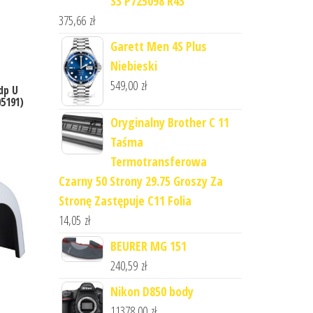
S3 P725098 R43
375,66
zł
Garett Men 4S Plus
Niebieski
549,00
zł
dp U
5191)
Oryginalny Brother C 11
Taśma
Termotransferowa
Czarny 50 Strony 29.75 Groszy Za
Stronę Zastępuje C11 Folia
14,05
zł
BEURER MG 151
240,59
zł
Nikon D850 body
11378,00
zł