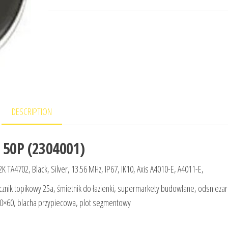
DESCRIPTION
 50P (2304001)
 TA4702, Black, Silver, 13.56 MHz, IP67, IK10, Axis A4010-E, A4011-E,
ecznik topikowy 25a, śmietnik do łazienki, supermarkety budowlane, odsnieza
0×60, blacha przypiecowa, plot segmentowy