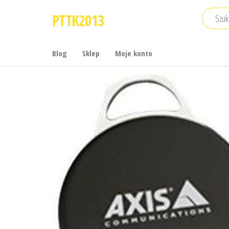
Przejdź
PTTK2013
do
treści
Blog
Sklep
Moje konto