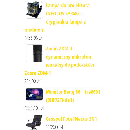
Lampa do projektora
INFOCUS SP8682 -
oryginalna lampa z
modułem
1436,96
zł
Zoom ZDM-1 -
dynamiczny mikrofon
wokalny do podcastów
Zoom ZDM-1
284,00
zł
Monitor Benq 86 " Ire8601
(9Hf72Tkde1)
13367,03
zł
Grospol Fotel Nexus SN1
1199,00
zł