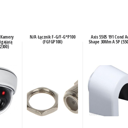
 Kamery
N/A Łącznik F-G/F-G*P100
Axis 5505 191 Cond A
igającą
(FGFGP100)
Shape 30Mm A 5P (550
2300)