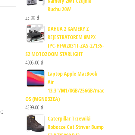
Kamery 2W1 Czujnik
Ruchu 20W
23,00
zł
DAHUA 2 KAMERY Z
REJESTRATOREM 8MPX
IPC-HFW2831T-ZAS-27135-
S2 MOTOZOOM STARLIGHT
4005,00
zł
Laptop Apple MacBook
Air
13,3"/M1/8GB/256GB/mac
OS (MGND3ZEA)
4399,00
zł
rka
Caterpillar Trzewiki
Robocze Cat Striver Bump