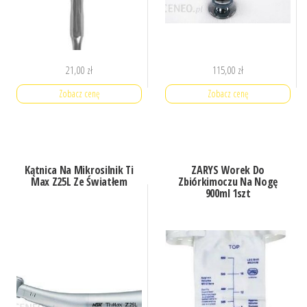
21,00
zł
115,00
zł
Zobacz cenę
Zobacz cenę
Kątnica Na Mikrosilnik Ti
ZARYS Worek Do
Max Z25L Ze Światłem
Zbiórkimoczu Na Nogę
900ml 1szt