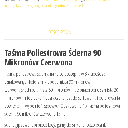
merlin
,
dywan zewnętrzny
,
parasole ogrodowe leroy merlin
DESCRIPTION
Taśma Poliestrowa Ścierna 90
Mikronów Czerwona
Taśma poliestrowa ścierna na rolce dostępna w 3 grubościach
oznakowanych kolorami:gruboziarnista 90 mikronów –
czerwona;średnioziarnista 60 mikronów – zielona;drobnoziarnista 20
mikronów – niebieska.Przeznaczona jest do szlifowania i polerowania
powierzchni wypełnień zębowych.Opakowanie:1 x Taśma poliestrowa
ścierna 90 mikronów czerwona 15mb
ściana gipsowa, obi piece kozy, gumy do silikonu, bezpiecznik