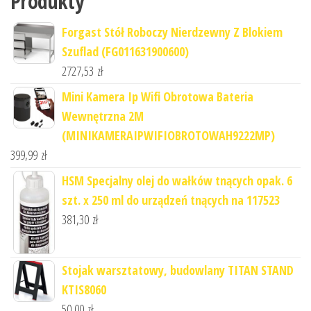
Produkty
Forgast Stół Roboczy Nierdzewny Z Blokiem
Szuflad (FG011631900600)
2727,53
zł
Mini Kamera Ip Wifi Obrotowa Bateria
Wewnętrzna 2M
(MINIKAMERAIPWIFIOBROTOWAH9222MP)
399,99
zł
HSM Specjalny olej do wałków tnących opak. 6
szt. x 250 ml do urządzeń tnących na 117523
381,30
zł
Stojak warsztatowy, budowlany TITAN STAND
KTIS8060
50,00
zł