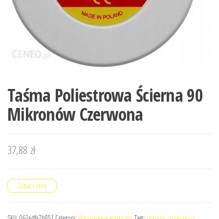
Taśma Poliestrowa Ścierna 90
Mikronów Czerwona
37,88
zł
Zobacz cenę
SKU:
062edfa7b851
Category:
Wyposażenie medyczne
Tags:
dracena
,
drzwi leroy