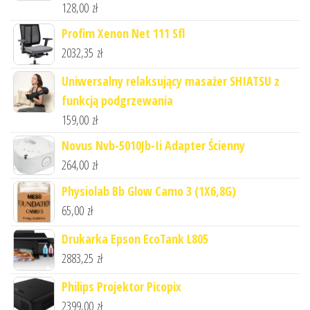
128,00
zł
Profim Xenon Net 111 Sfl
2032,35
zł
Uniwersalny relaksujący masażer SHIATSU z
funkcją podgrzewania
159,00
zł
Novus Nvb-5010Jb-Ii Adapter Ścienny
264,00
zł
Physiolab Bb Glow Camo 3 (1X6,8G)
65,00
zł
Drukarka Epson EcoTank L805
2883,25
zł
Philips Projektor Picopix
2399,00
zł