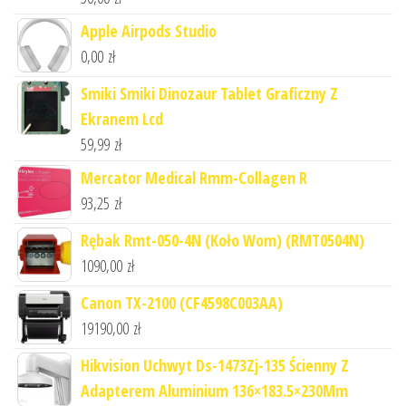
Apple Airpods Studio
0,00
zł
Smiki Smiki Dinozaur Tablet Graficzny Z
Ekranem Lcd
59,99
zł
Mercator Medical Rmm-Collagen R
93,25
zł
Rębak Rmt-050-4N (Koło Wom) (RMT0504N)
1090,00
zł
Canon TX-2100 (CF4598C003AA)
19190,00
zł
Hikvision Uchwyt Ds-1473Zj-135 Ścienny Z
Adapterem Aluminium 136×183.5×230Mm