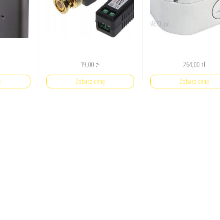
19,00
zł
264,00
zł
ę
Zobacz cenę
Zobacz cenę