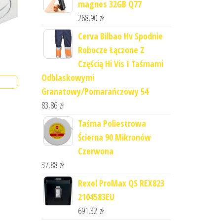
magnes 32GB Q77
268,90
zł
Cerva Bilbao Hv Spodnie
Robocze Łączone Z
Częścią Hi Vis I Taśmami
Odblaskowymi
Granatowy/Pomarańczowy 54
83,86
zł
Taśma Poliestrowa
Ścierna 90 Mikronów
Czerwona
37,88
zł
Rexel ProMax QS REX823
2104583EU
691,32
zł