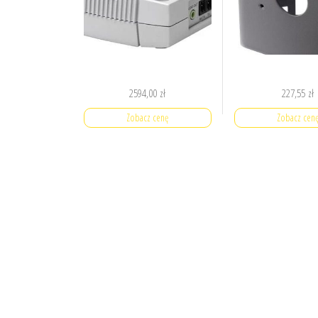
2594,00
zł
227,55
zł
Zobacz cenę
Zobacz cen