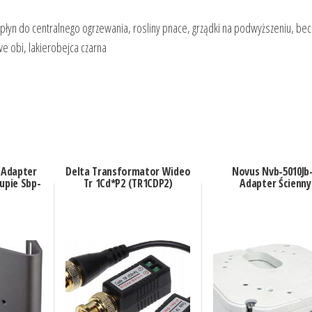
 płyn do centralnego ogrzewania, rosliny pnace, grządki na podwyższeniu, be
we obi, lakierobejca czarna
 Adapter
Delta Transformator Wideo
Novus Nvb-5010Jb-
upie Sbp-
Tr 1Cd*P2 (TR1CDP2)
Adapter Ścienny