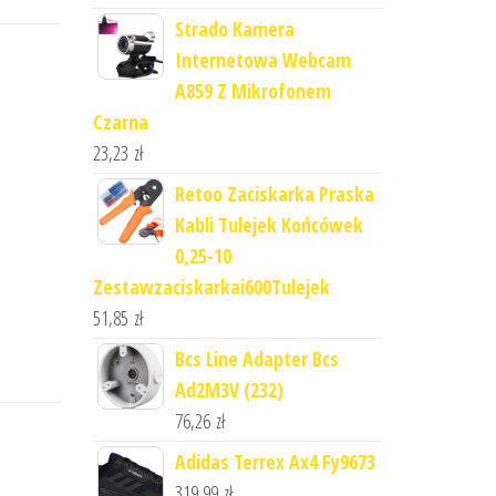
Strado Kamera
Internetowa Webcam
A859 Z Mikrofonem
Czarna
23,23
zł
Retoo Zaciskarka Praska
Kabli Tulejek Końcówek
0,25-10
Zestawzaciskarkai600Tulejek
51,85
zł
Bcs Line Adapter Bcs
Ad2M3V (232)
76,26
zł
Adidas Terrex Ax4 Fy9673
319,99
zł