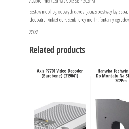
Adaptor montażu na słupie SBP-302PM
zestaw mebli ogrodowych davos, jacuzzi bestway lay z spa,
cleopatra, kinkiet do łazienki leroy merlin, fontanny ogrodo
yyyyy
Related products
Axis P7701 Video Decoder
Hanwha Techwin
(Barebone) (319041)
Do Montażu Na Sł
302Pm