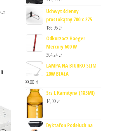
Uchwyt ścienny
cker
prostokątny 700 x 275
186,96
zł
Odkurzacz Haeger
Mercury 600 W
304,24
zł
LAMPA NA BIURKO SLIM
Ii
20W BIAŁA
99,00
zł
Srs L Karnityna (1X5Ml)
14,00
zł
Dyktafon Podsłuch na