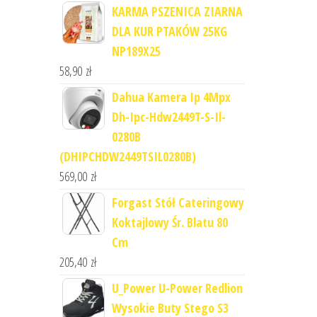
KARMA PSZENICA ZIARNA
DLA KUR PTAKÓW 25KG
NP189X25
58,90
zł
Dahua Kamera Ip 4Mpx
Dh-Ipc-Hdw2449T-S-Il-
0280B
(DHIPCHDW2449TSIL0280B)
569,00
zł
Forgast Stół Cateringowy
Koktajlowy Śr. Blatu 80
Cm
205,40
zł
U_Power U-Power Redlion
Wysokie Buty Stego S3