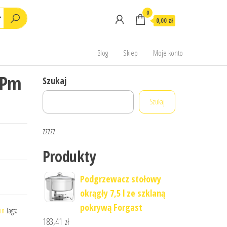
0
0,00 zł
Blog
Sklep
Moje konto
2Pm
Szukaj
Szukaj
zzzzz
Produkty
Podgrzewacz stołowy
okrągły 7,5 l ze szklaną
pokrywą Forgast
in
Tags:
183,41
zł