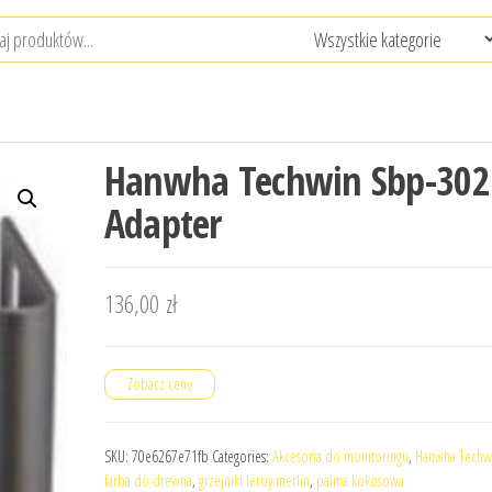
Hanwha Techwin Sbp-30
Adapter
136,00
zł
Zobacz cenę
SKU:
70e6267e71fb
Categories:
Akcesoria do monitoringu
,
Hanwha Techw
farba do drewna
,
grzejniki leroy merlin
,
palma kokosowa