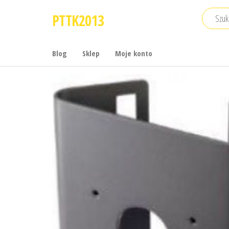
Przejdź
PTTK2013
do
treści
Blog
Sklep
Moje konto