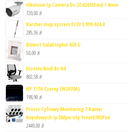
Hikvision Ip Camera Ds-2Cd2035Fwd-I 4mm
720,00
zł
Karcher mop system ECO! 5.999-024.0
285,36
zł
Biowet Galaktoplus 420 G
50,00
zł
Krzesło Nodi Bs Hd
802,58
zł
HP 117A Czarny (W2070A)
198,90
zł
Protec Cyfrowy Monitoring 7 Kamer
Kopułowych Ip 5Mpix Utp Prnvr07K5Poe
2449,00
zł