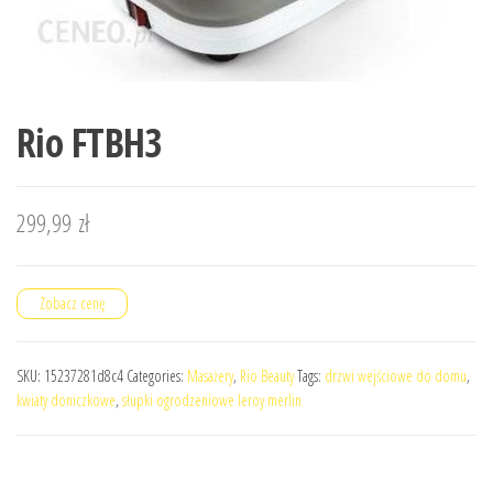
Rio FTBH3
299,99
zł
Zobacz cenę
SKU:
15237281d8c4
Categories:
Masażery
,
Rio Beauty
Tags:
drzwi wejściowe do domu
,
kwiaty doniczkowe
,
słupki ogrodzeniowe leroy merlin