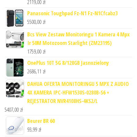
2119,00
zł
Panasonic Toughpad Fz-N1 Fz-N1Cfcabz3
5500,00
zł
Bcs View Zestaw Monitoringu 1 Kamera 4 Mpx
Ir 50M Motozoom Starlight (ZM23195)
1759,00
zł
OnePlus 10T 5G 8/128GB Jasnozielony
2686,11
zł
DAHUA OFERTA MONITORINGU 5 MPX Z AUDIO
4X KAMERA IPC-HFW1530S-0280B-S6 +
REJESTRATOR NVR4108HS-4KS2/L
5407,00
zł
Beurer BR 60
93,99
zł