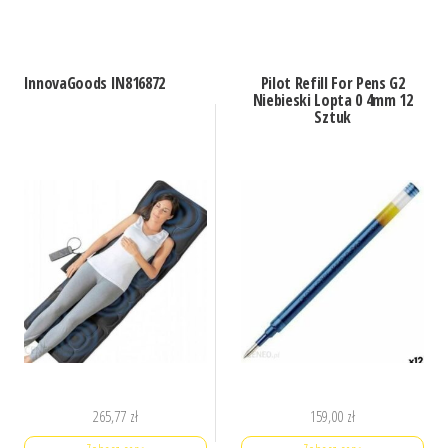
InnovaGoods IN816872
Pilot Refill For Pens G2
Niebieski Lopta 0 4mm 12
Sztuk
265,77
zł
159,00
zł