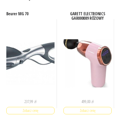
Beurer MG 70
GARETT ELECTRONICS
GAR000089 RÓŻOWY
237,99
zł
499,00
zł
Zobacz cenę
Zobacz cenę