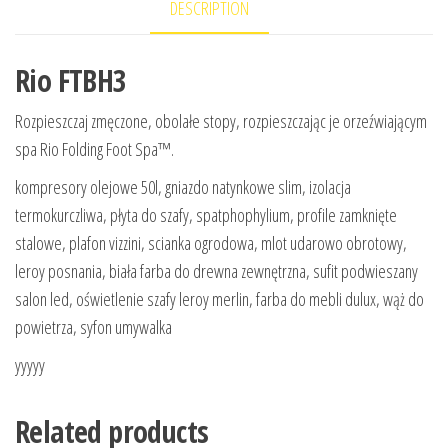
DESCRIPTION
Rio FTBH3
Rozpieszczaj zmęczone, obolałe stopy, rozpieszczając je orzeźwiającym
spa Rio Folding Foot Spa™.
kompresory olejowe 50l, gniazdo natynkowe slim, izolacja
termokurczliwa, płyta do szafy, spatphophylium, profile zamknięte
stalowe, plafon vizzini, scianka ogrodowa, mlot udarowo obrotowy,
leroy posnania, biała farba do drewna zewnętrzna, sufit podwieszany
salon led, oświetlenie szafy leroy merlin, farba do mebli dulux, wąż do
powietrza, syfon umywalka
yyyyy
Related products