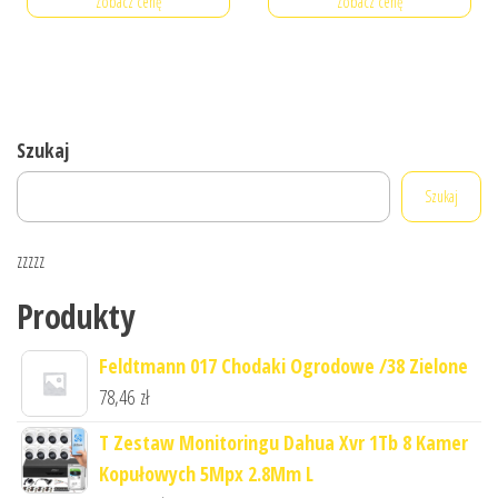
Zobacz cenę
Zobacz cenę
Szukaj
Szukaj
zzzzz
Produkty
Feldtmann 017 Chodaki Ogrodowe /38 Zielone
78,46
zł
T Zestaw Monitoringu Dahua Xvr 1Tb 8 Kamer
Kopułowych 5Mpx 2.8Mm L