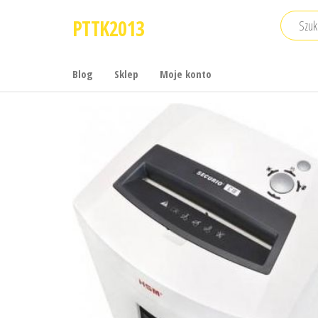
Przejdź
PTTK2013
do
treści
Blog
Sklep
Moje konto