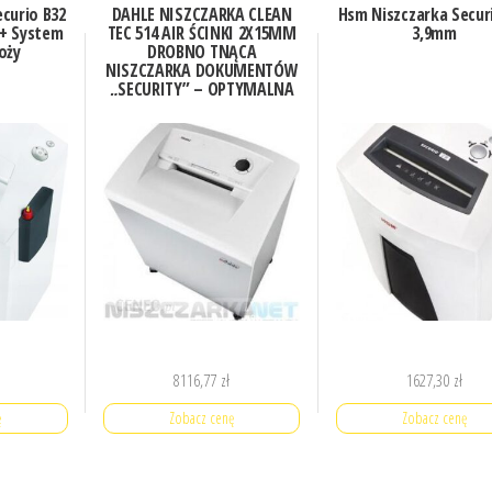
curio B32
DAHLE NISZCZARKA CLEAN
Hsm Niszczarka Secur
 + System
TEC 514 AIR ŚCINKI 2X15MM
3,9mm
oży
DROBNO TNĄCA
NISZCZARKA DOKUMENTÓW
„SECURITY” – OPTYMALNA
DO SZCZEGÓLNIE
WRAŻLIWYCH DANYCH
8116,77
zł
1627,30
zł
ę
Zobacz cenę
Zobacz cenę