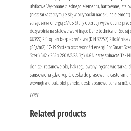
użytkowe Wykonane z jednego elementu, hartowane, stalow
(niszczarka zatrzymuje się w przypadku nacisku na element
zarządzania energią EMCS Stany operacji wyświetlane przez 
dożywotnia na stalowe wałki tnące Dane techniczne Rodzaj c
66399) 2 Stopień bezpieczeństwa (DIN 32757) 2 Ilość niszc
(80g/m2) 17-19 System oszczędności energii EcoSmart Szero
Szer.) 542 x 365 x 280 WAGA (kg) 4,6 Niszczy spinacze Tak Nis
doniczki rattanowe obi, hak regulowany, ręczna wiertarka, d
sansewieria gdzie kupić, deska do prasowania castorama, w
wewnętrzne buk, plot panele, deski sosnowe cena za m3, 
yyyyy
Related products