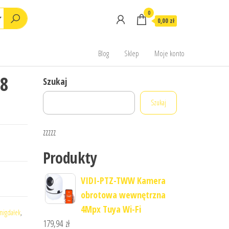
0
0,00 zł
Blog
Sklep
Moje konto
18
Szukaj
Szukaj
zzzzz
Produkty
VIDI-PTZ-TWW Kamera
obrotowa wewnętrzna
4Mpx Tuya Wi-Fi
migdałek
,
179,94
zł