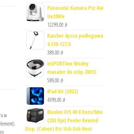
Panasonic Kamera Ptz Aw
Ue20We
12299,00
zł
Karcher dysza podłogowa
4.130-127.0
389,00
zł
inSPORTline Wodny
masażer do stóp 20012
589,00
zł
iPad Air (2022)
4399,00
zł
Bixolon Xt5 40 8 Dots/Mm
ru w
(203 Dpi) Peeler Rewind
element).
Disp. (Colour) Rtc Usb Usb Host
ory