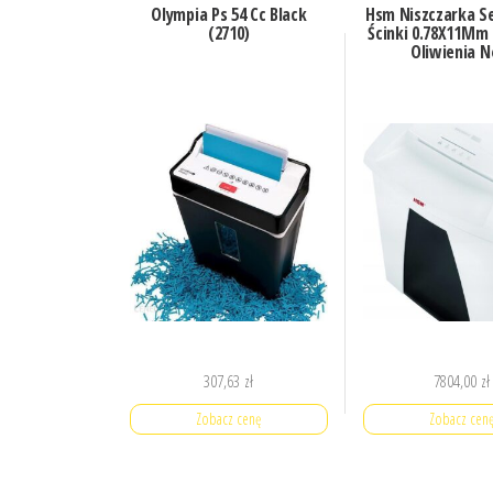
Olympia Ps 54 Cc Black
Hsm Niszczarka Se
(2710)
Ścinki 0.78X11Mm
Oliwienia N
307,63
zł
7804,00
zł
Zobacz cenę
Zobacz cen