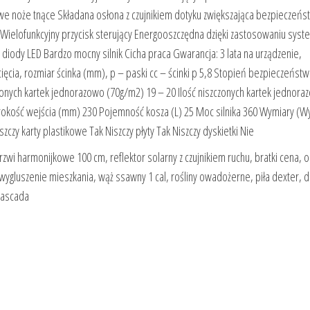
e noże tnące Składana osłona z czujnikiem dotyku zwiększająca bezpieczeńs
) Wielofunkcyjny przycisk sterujący Energooszczędna dzięki zastosowaniu sys
diody LED Bardzo mocny silnik Cicha praca Gwarancja: 3 lata na urządzenie,
ięcia, rozmiar ścinka (mm), p – paski cc – ścinki p 5,8 Stopień bezpieczeństw
zonych kartek jednorazowo (70g/m2) 19 – 20 Ilość niszczonych kartek jednora
kość wejścia (mm) 230 Pojemność kosza (L) 25 Moc silnika 360 Wymiary (Wys.
zczy karty plastikowe Tak Niszczy płyty Tak Niszczy dyskietki Nie
rzwi harmonijkowe 100 cm, reflektor solarny z czujnikiem ruchu, bratki cena, o
ygluszenie mieszkania, wąż ssawny 1 cal, rośliny owadożerne, piła dexter, d
cascada