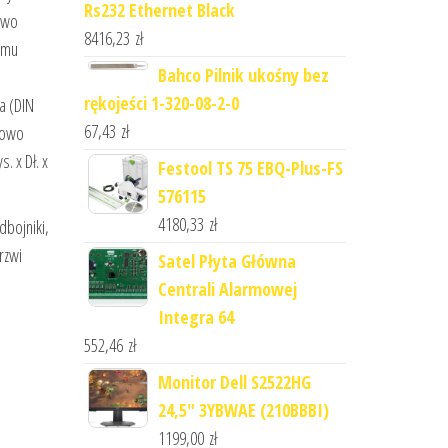
Rs232 Ethernet Black
two
8416,23
zł
temu
Bahco Pilnik ukośny bez
rękojeści 1-320-08-2-0
a (DIN
67,43
zł
zowo
 x Dł. x
Festool TS 75 EBQ-Plus-FS
576115
4180,33
zł
dbojniki,
rzwi
Satel Płyta Główna
Centrali Alarmowej
Integra 64
552,46
zł
Monitor Dell S2522HG
24,5" 3YBWAE (210BBBI)
1199,00
zł