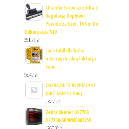
Cleanfix Turboszczotka Z
Regulacją Dopływu
Powietrza Szer. 16 Cm Do
Odkurzacza S10
351,78
zł
Lac Stabil dla krów
mlecznych silna laktacja
Sano
96,49
zł
COFRA BUTY BEzPIECzNE
(BRC-SAFEST_B46)
287,25
zł
Zebra Skaner DS7708
DS7708-SR4M6500ZCW
1967,02
zł