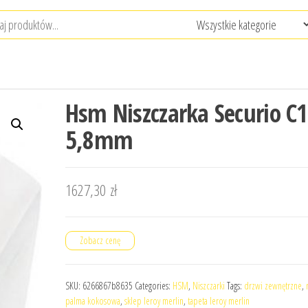
Hsm Niszczarka Securio C
5,8mm
1627,30
zł
Zobacz cenę
SKU:
6266867b8635
Categories:
HSM
,
Niszczarki
Tags:
drzwi zewnętrzne
,
palma kokosowa
,
sklep leroy merlin
,
tapeta leroy merlin