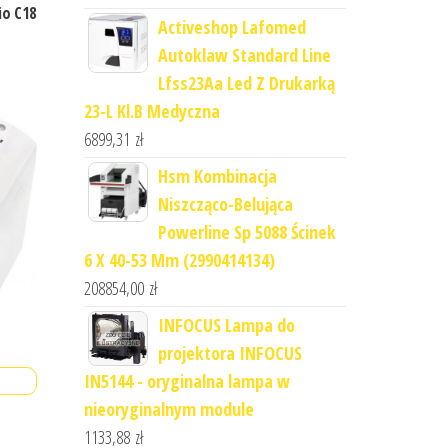
io C18
Activeshop Lafomed
Autoklaw Standard Line
Lfss23Aa Led Z Drukarką
23-L Kl.B Medyczna
6899,31
zł
Hsm Kombinacja
Niszcząco-Belująca
Powerline Sp 5088 Ścinek
6 X 40-53 Mm (2990414134)
208854,00
zł
INFOCUS Lampa do
projektora INFOCUS
IN5144 - oryginalna lampa w
nieoryginalnym module
1133,88
zł