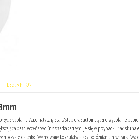
DESCRIPTION
5,8mm
 przycisk cofania. Automatyczny start/stop oraz automatyczne wycofanie papie
iększająca bezpieczeństwo (niszczarka zatrzymuje się w przypadku nacisku na 
zezroczyste okienko. Wyjmowany kosz ułatwiający opróżnianie niszczarki. Wal