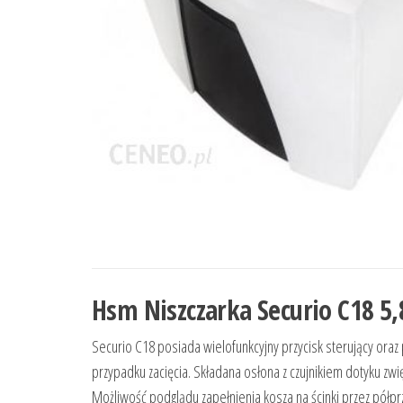
Hsm Niszczarka Securio C18 
Securio C18 posiada wielofunkcyjny przycisk sterujący oraz
przypadku zacięcia. Składana osłona z czujnikiem dotyku zw
Możliwość podglądu zapełnienia kosza na ścinki przez półpr