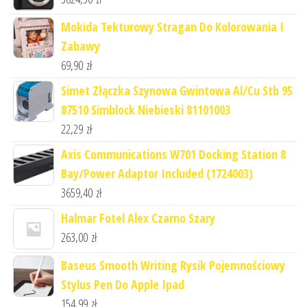
Mokida Tekturowy Stragan Do Kolorowania I
Zabawy
69,90
zł
Simet Złączka Szynowa Gwintowa Al/Cu Stb 95
87510 Simblock Niebieski 81101003
22,29
zł
Axis Communications W701 Docking Station 8
Bay/Power Adaptor Included (1724003)
3659,40
zł
Halmar Fotel Alex Czarno Szary
263,00
zł
Baseus Smooth Writing Rysik Pojemnościowy
Stylus Pen Do Apple Ipad
154,99
zł