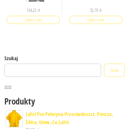
124,23
zł
52,70
zł
Zobacz cenę
Zobacz cenę
Szukaj
Szukaj
zzzzz
Produkty
Lahti Pro Peleryna Przeciwdeszcz. Ponczo,
Żółta, Uniw.,Ce,Lahti