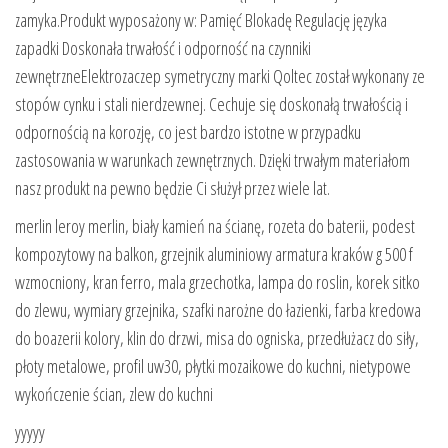
zamyka.Produkt wyposażony w: Pamięć Blokadę Regulację języka
zapadki Doskonała trwałość i odporność na czynniki
zewnętrzneElektrozaczep symetryczny marki Qoltec został wykonany ze
stopów cynku i stali nierdzewnej. Cechuje się doskonałą trwałością i
odpornością na korozję, co jest bardzo istotne w przypadku
zastosowania w warunkach zewnętrznych. Dzięki trwałym materiałom
nasz produkt na pewno będzie Ci służył przez wiele lat.
merlin leroy merlin, biały kamień na ścianę, rozeta do baterii, podest
kompozytowy na balkon, grzejnik aluminiowy armatura kraków g 500 f
wzmocniony, kran ferro, mala grzechotka, lampa do roslin, korek sitko
do zlewu, wymiary grzejnika, szafki narożne do łazienki, farba kredowa
do boazerii kolory, klin do drzwi, misa do ogniska, przedłużacz do siły,
płoty metalowe, profil uw30, płytki mozaikowe do kuchni, nietypowe
wykończenie ścian, zlew do kuchni
yyyyy