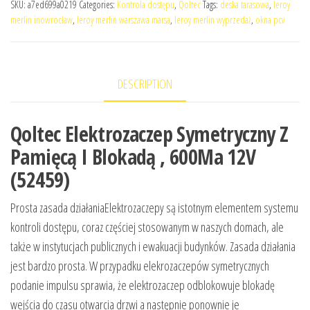
SKU:
a7ed699a0219
Categories:
Kontrola dostępu
,
Qoltec
Tags:
deska tarasowa
,
leroy
merlin inowrocław
,
leroy merlin warszawa marsa
,
leroy merlin wyprzedaż
,
okna pcv
DESCRIPTION
Qoltec Elektrozaczep Symetryczny Z
Pamięcą I Blokadą , 600Ma 12V
(52459)
Prosta zasada działaniaElektrozaczepy są istotnym elementem systemu
kontroli dostępu, coraz częściej stosowanym w naszych domach, ale
także w instytucjach publicznych i ewakuacji budynków. Zasada działania
jest bardzo prosta. W przypadku elekrozaczepów symetrycznych
podanie impulsu sprawia, że elektrozaczep odblokowuje blokadę
wejścia do czasu otwarcia drzwi a następnie ponownie je