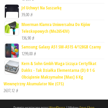
Jrl Uchwyt Na Suszarkę
39,00
zł
Moerman Klamra Uniwersalna Do Kijów
Teleskopowych (Mo26543V)
136,90
zł
Samsung Galaxy A51 SM-A515 4/128GB Czarny
1299,00
zł
Kern & Sohn Gmbh Waga Licząca Certyfikat
Dakks - Tak Działka Elementarna (D) 0 1 G
Obciążenie Maksymalne [Max] 6 Kg
Wewnętrzny Akumulator Nie (CFS)
2637,12
zł
Dumnie wspierane przez
WordPress
|
Motyw:
Envo Shop