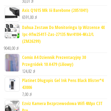
30,01
zł
Axis Q1615 Mk Iii Barebone (2051041)
6591,00
zł
Dahua Zestaw Do Monitoringu Ip Wizsense 4X
Ipc-Hfw2541T-Zas-27135 Nvr4104-4Ks2/L
(ZM26299)
9040,00
zł
Comix A4 Dziennik Prezentacyjny 30
Przegródek 10 A479 (Liliowy)
124,82
zł
Platinet Długopis Gel Ink Pens Black Blister*4
43006
7,00
zł
Ezviz Kamera Bezprzewodowa Wifi 4Mpx C3T
Pro