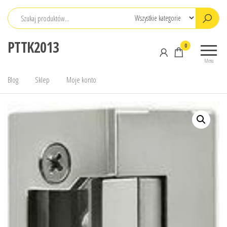
Przejdź
do
treści
PTTK2013
0
Menu
Blog
Sklep
Moje konto