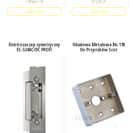
17850,37
zł
817,95
zł
Zobacz cenę
Zobacz cenę
Elektrozaczep symetryczny
Obudowa Metalowa Bk-11B
ES-S24AC/DC PROFI
Do Przycisków Scot