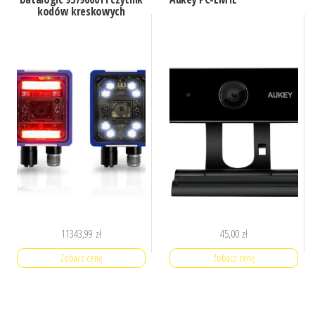
kodów kreskowych
11343,99
zł
45,00
zł
Zobacz cenę
Zobacz cenę