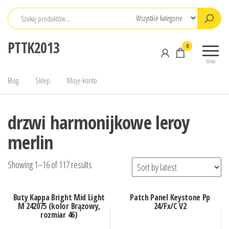
Przejdź
do
treści
PTTK2013
0
Menu
Blog
Sklep
Moje konto
drzwi harmonijkowe leroy
merlin
Showing 1–16 of 117 results
Buty Kappa Bright Mid Light
Patch Panel Keystone Pp
M 242075 (kolor Brązowy,
24/Fx/C V2
rozmiar 46)