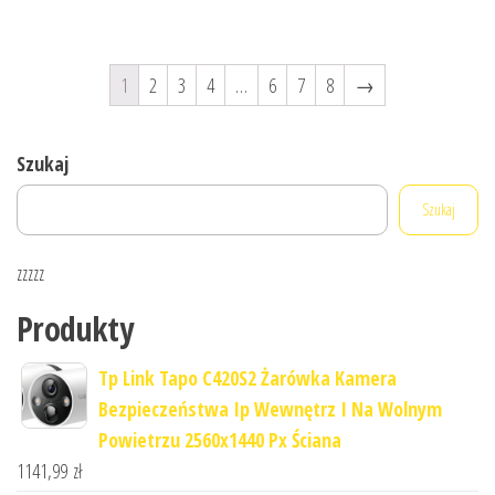
1
2
3
4
…
6
7
8
→
Szukaj
Szukaj
zzzzz
Produkty
Tp Link Tapo C420S2 Żarówka Kamera
Bezpieczeństwa Ip Wewnętrz I Na Wolnym
Powietrzu 2560x1440 Px Ściana
1141,99
zł