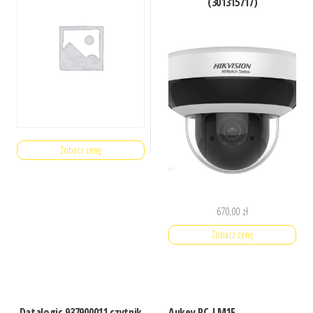
(301315717)
Zobacz cenę
670,00
zł
Zobacz cenę
Datalogic 937900011 czytnik
Aukey PC-LM1E