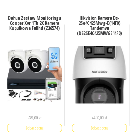
Dahua Zestaw Monitoringu
Hikvision Kamera Ds-
Cooper Xvr 1Tb 2X Kamera
2Se4C425Mwg-E(14F0)
Kopułkowa Fullhd (Z36574)
Tandemvu
(DS2SE4C425MWGE14F0)
749,00
zł
4400,00
zł
Zobacz cenę
Zobacz cenę