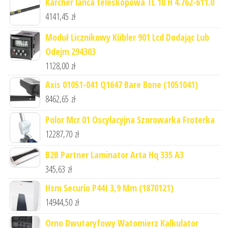
Karcher lanca teleskopowa TL 10 H 4.762-611.0
4141,45
zł
Moduł Licznikowy Kübler 901 Lcd Dodając Lub
Odejm 294303
1128,00
zł
Axis 01051-041 Q1647 Bare Bone (1051041)
8462,65
zł
Polor Mcr 01 Oscylacyjna Szorowarka Froterka
12287,70
zł
B2B Partner Laminator Arta Hq 335 A3
345,63
zł
Hsm Securio P44I 3,9 Mm (1870121)
14944,50
zł
Orno Dwutaryfowy Watomierz Kalkulator