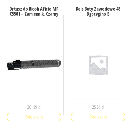
Drtusz do Ricoh Aficio MP
Reis Buty Zawodowe 48
C5501 – Zamiennik, Czarny
Bgpcvgino B
201,99
zł
25,34
zł
Zobacz cenę
Zobacz cenę