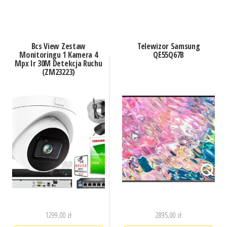
Bcs View Zestaw
Telewizor Samsung
Monitoringu 1 Kamera 4
QE55Q67B
Mpx Ir 30M Detekcja Ruchu
(ZM23223)
1299,00
zł
2895,00
zł