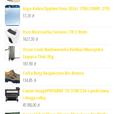
Argo Kobra Dyplom Unia 25Szt 170G (10001_279)
37,20
zł
Hsm Niszczarka Securio C18 3,9mm
1627,30
zł
Oscar Cook Nadziewarka Kiełbas Maszynka
Szpryca Tłok 3Kg
187,90
zł
Cofra Buty Bezpieczne Brc Brenta
134,85
zł
Canon imagePROGRAF TX-3100 Z36 z podstawą
i drugą rolką
45188,00
zł