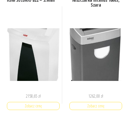
HSM SECURIO B22 – 3.9mm
Niszczarka Intimus 1000S,
Szara
2158,65
zł
1262,00
zł
Zobacz cenę
Zobacz cenę