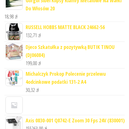
Gorgol Sibel Klipsy Klamry Metalowe Na Wałki
Do Włosów 20
18,98
zł
RUSSELL HOBBS MATTE BLACK 24662-56
132,71
zł
Djeco Szkatułka z pozytywką BUTIK TINOU
(DJ06084)
199,00
zł
Michalczyk Prokop Polecenie przelewu
4odcinkowe podatki 131-2 A4
30,32
zł
Axis 0830-001 Q8742-E Zoom 30 Fps 24V (830001)
155263,00
zł