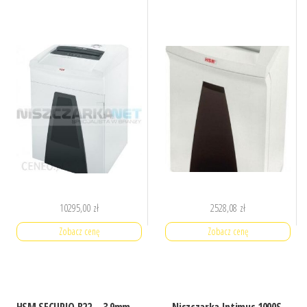
10295,00
zł
2528,08
zł
Zobacz cenę
Zobacz cenę