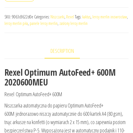
SKU:
9063c8622d0e
Categories:
Niszczarki
,
Rexel
Tags:
kaktus
,
leroy merlin inowrocław
,
leroy merlin piła
,
panele leroy merlin
,
zasłony leroy merlin
DESCRIPTION
Rexel Optimum AutoFeed+ 600M
2020600MEU
Rexel Optimum AutoFeed+ 600M
Niszczarka automatyczna do papieru Optimum AutoFeed+
600M jednorazowo niszczy automatycznie do 600 kartek A4 (80 gsm),
tnąc arkusze na konfetti (o wymiarach 2 x 15 mm), co zapewnia poziom
bezpieczeństwa P-5. Wyposażona jest w automatyczny podajnik i 110-