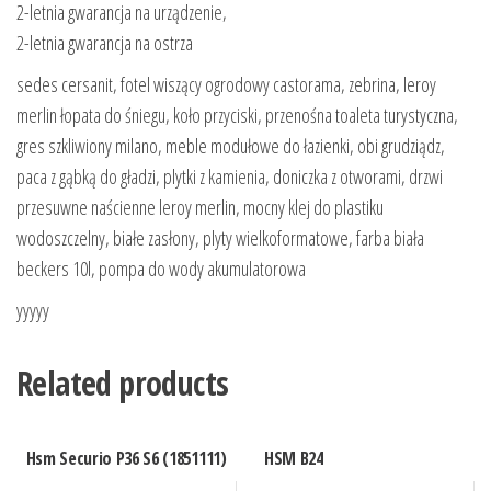
2-letnia gwarancja na urządzenie,
2-letnia gwarancja na ostrza
sedes cersanit, fotel wiszący ogrodowy castorama, zebrina, leroy
merlin łopata do śniegu, koło przyciski, przenośna toaleta turystyczna,
gres szkliwiony milano, meble modułowe do łazienki, obi grudziądz,
paca z gąbką do gładzi, plytki z kamienia, doniczka z otworami, drzwi
przesuwne naścienne leroy merlin, mocny klej do plastiku
wodoszczelny, białe zasłony, plyty wielkoformatowe, farba biała
beckers 10l, pompa do wody akumulatorowa
yyyyy
Related products
Hsm Securio P36 S6 (1851111)
HSM B24