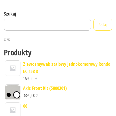
Szukaj
Szukaj
zzzzz
Produkty
Zlewozmywak stalowy jednokomorowy Rondo
EC 158 D
169,00
zł
Axis Front Kit (5800301)
3890,00
zł
00