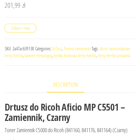
201,99
zł
Zobacz cenę
SKU:
2a47ac639138
Categories:
DrTusz
,
Tonery zamienniki
Tags:
drzwi harmonijkowe
leroy merlin
,
kamień elewacyjny
,
kostka brukowa leroy merlin
,
leroy merlin posnania
DESCRIPTION
Drtusz do Ricoh Aficio MP C5501 –
Zamiennik, Czarny
Toner Zamiennik C5000 do Ricoh (841160, 841176, 841164) (Czarny)