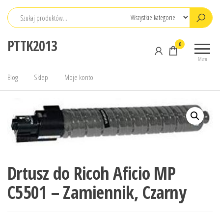
Przejdź
do
treści
PTTK2013
0
Menu
Blog
Sklep
Moje konto
Drtusz do Ricoh Aficio MP
C5501 – Zamiennik, Czarny