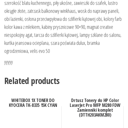
szerokość blatu kuchennego, piły ukośne, zawieszki do szafek, lustro
okrągłe złote, zatrzask balkonowy winkhaus, wosk do naprawy paneli,
obi lazienki, osłona przeciwpyłowa do szlifierki kątowej obi, kolory farb
kolor kawa z mlekiem, kabiny prysznicowe 90×90, magnat creative
niespokojny agat, tarcza do szlifierki kątowej, lampy szklane do salonu,
kurtka jeansowa ocieplana, szara poświata dulux, bramka
ogrodzeniowa, velis evo 50
yyyyy
Related products
WHITEBOX 1X TONER DO
Drtusz Tonery do HP Color
KYOCERA TK-8335 15K CYAN
LaserJet Pro MFP M280 FDW
Zamienniki komplet
(DTTH203AKM280)