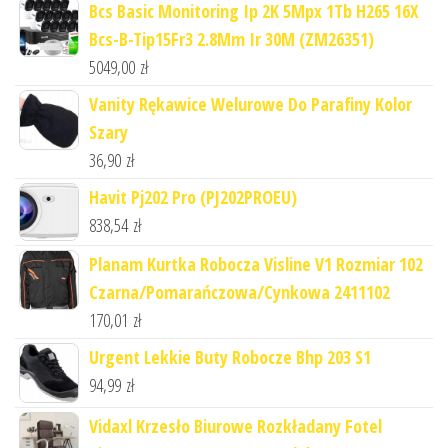
Bcs Basic Monitoring Ip 2K 5Mpx 1Tb H265 16X
Bcs-B-Tip15Fr3 2.8Mm Ir 30M (ZM26351)
5049,00
zł
Vanity Rękawice Welurowe Do Parafiny Kolor
Szary
36,90
zł
Havit Pj202 Pro (PJ202PROEU)
838,54
zł
Planam Kurtka Robocza Visline V1 Rozmiar 102
Czarna/Pomarańczowa/Cynkowa 2411102
170,01
zł
Urgent Lekkie Buty Robocze Bhp 203 S1
94,99
zł
Vidaxl Krzesło Biurowe Rozkładany Fotel