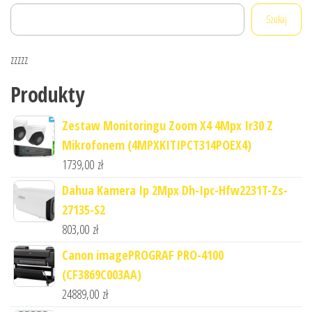
Szukaj
zzzzz
Produkty
Zestaw Monitoringu Zoom X4 4Mpx Ir30 Z
Mikrofonem (4MPXKITIPCT314POEX4)
1739,00
zł
Dahua Kamera Ip 2Mpx Dh-Ipc-Hfw2231T-Zs-
27135-S2
803,00
zł
Canon imagePROGRAF PRO-4100
(CF3869C003AA)
24889,00
zł