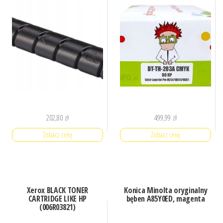
202,80
zł
499,99
zł
Zobacz cenę
Zobacz cenę
Xerox BLACK TONER
Konica Minolta oryginalny
CARTRIDGE LIKE HP
bęben A85Y0ED, magenta
(006R03821)