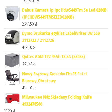
13999,00
zł
Dahua Kamera Ip Ipc Hdw5449Tm Se Led 0280B
(IPCHDW5449TMSELED0280B)
2644,50
zł
Dymo Drukarka etykiet LabelWriter LW 550
2112722 / 2112726
439,00
zł
Qoltec AGM 12V 45Ah 13.5A (53035)
381,52
zł
Nowy Brązowy Giosedio Fbs03 Fotel
Biurowy,Obrotowy
419,00
zł
Milwaukee Nóż Składany Folding Knife
4932478560
62,20
zł