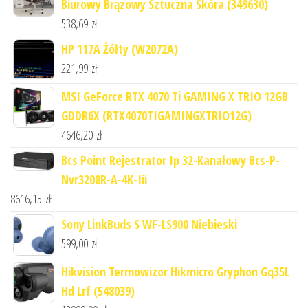
Biurowy Brązowy Sztuczna Skóra (349630)
538,69
zł
HP 117A Żółty (W2072A)
221,99
zł
MSI GeForce RTX 4070 Ti GAMING X TRIO 12GB
GDDR6X (RTX4070TIGAMINGXTRIO12G)
4646,20
zł
Bcs Point Rejestrator Ip 32-Kanałowy Bcs-P-
Nvr3208R-A-4K-Iii
8616,15
zł
Sony LinkBuds S WF-LS900 Niebieski
599,00
zł
Hikvision Termowizor Hikmicro Gryphon Gq35L
Hd Lrf (548039)