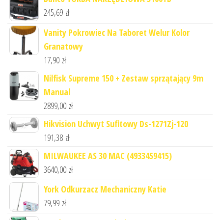
245,69
zł
Vanity Pokrowiec Na Taboret Welur Kolor
Granatowy
17,90
zł
Nilfisk Supreme 150 + Zestaw sprzątający 9m
Manual
2899,00
zł
Hikvision Uchwyt Sufitowy Ds-1271Zj-120
191,38
zł
MILWAUKEE AS 30 MAC (4933459415)
3640,00
zł
York Odkurzacz Mechaniczny Katie
79,99
zł