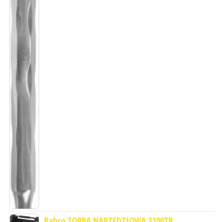
Bahco TORBA NARZĘDZIOWA 3100TB