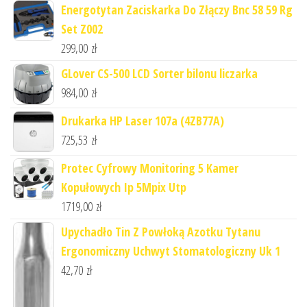
Energotytan Zaciskarka Do Złączy Bnc 58 59 Rg
Set Z002
299,00
zł
GLover CS-500 LCD Sorter bilonu liczarka
984,00
zł
Drukarka HP Laser 107a (4ZB77A)
725,53
zł
Protec Cyfrowy Monitoring 5 Kamer
Kopułowych Ip 5Mpix Utp
1719,00
zł
Upychadło Tin Z Powłoką Azotku Tytanu
Ergonomiczny Uchwyt Stomatologiczny Uk 1
42,70
zł