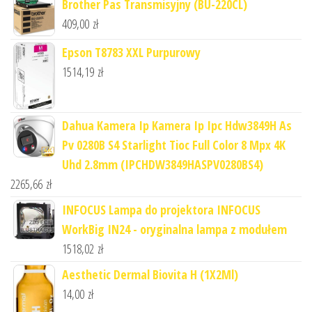
Brother Pas Transmisyjny (BU-220CL)
409,00
zł
Epson T8783 XXL Purpurowy
1514,19
zł
Dahua Kamera Ip Kamera Ip Ipc Hdw3849H As
Pv 0280B S4 Starlight Tioc Full Color 8 Mpx 4K
Uhd 2.8mm (IPCHDW3849HASPV0280BS4)
2265,66
zł
INFOCUS Lampa do projektora INFOCUS
WorkBig IN24 - oryginalna lampa z modułem
1518,02
zł
Aesthetic Dermal Biovita H (1X2Ml)
14,00
zł