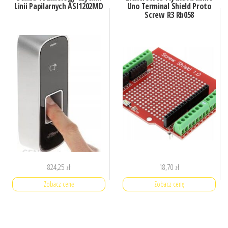
Linii Papilarnych ASI1202MD
Uno Terminal Shield Proto
Screw R3 Rb058
824,25
zł
18,70
zł
Zobacz cenę
Zobacz cenę