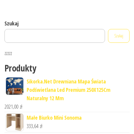
Szukaj
Szukaj
zzzzz
Produkty
Sikorka.Net Drewniana Mapa Świata
Podświetlana Led Premium 250X125Cm
Naturalny 12 Mm
2021,00
zł
Małe Biurko Mini Sonoma
333,64
zł