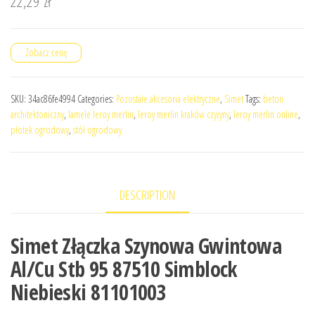
22,29
zł
Zobacz cenę
SKU:
34ac86fe4994
Categories:
Pozostałe akcesoria elektryczne
,
Simet
Tags:
beton
architektoniczny
,
lamele leroy merlin
,
leroy merlin kraków czyżyny
,
leroy merlin online
,
płotek ogrodowy
,
stół ogrodowy
DESCRIPTION
Simet Złączka Szynowa Gwintowa
Al/Cu Stb 95 87510 Simblock
Niebieski 81101003