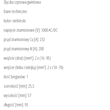
Złączka szynowa gwintowa
Dane techniczne:
kolor: niebieski
napięcie znamionowe [V]: 1000 AC/DC
prąd znamionowy Cu [A]: 232
prąd znamionowy Al [A]: 200
wejście (drut) [mm²]: 2 x (16 -95)
wejście (linka z tulejką) [mm²]: 2 x (10 -70)
ilość biegunów: 1
szerokość [mm]: 25,5
wysokość [mm]: 57
długość [mm]: 93