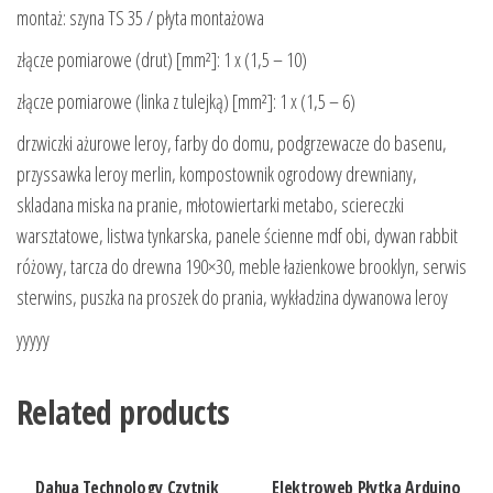
montaż: szyna TS 35 / płyta montażowa
złącze pomiarowe (drut) [mm²]: 1 x (1,5 – 10)
złącze pomiarowe (linka z tulejką) [mm²]: 1 x (1,5 – 6)
drzwiczki ażurowe leroy, farby do domu, podgrzewacze do basenu,
przyssawka leroy merlin, kompostownik ogrodowy drewniany,
skladana miska na pranie, młotowiertarki metabo, sciereczki
warsztatowe, listwa tynkarska, panele ścienne mdf obi, dywan rabbit
różowy, tarcza do drewna 190×30, meble łazienkowe brooklyn, serwis
sterwins, puszka na proszek do prania, wykładzina dywanowa leroy
yyyyy
Related products
Dahua Technology Czytnik
Elektroweb Płytka Arduino