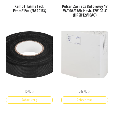
Kemot Taśma Izol.
Pulsar Zasilacz Buforowy 13
19mm/15m (NAR0184)
8V/10A/17Ah Hpsb-12V10A-C
(HPSB12V10AC)
15,00
zł
349,00
zł
Zobacz cenę
Zobacz cenę