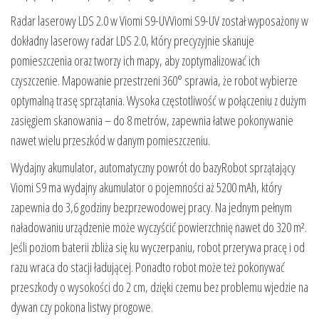
Radar laserowy LDS 2.0 w Viomi S9-UVViomi S9-UV został wyposażony w
dokładny laserowy radar LDS 2.0, który precyzyjnie skanuje
pomieszczenia oraz tworzy ich mapy, aby zoptymalizować ich
czyszczenie. Mapowanie przestrzeni 360° sprawia, że robot wybierze
optymalną trasę sprzątania. Wysoka częstotliwość w połączeniu z dużym
zasięgiem skanowania – do 8 metrów, zapewnia łatwe pokonywanie
nawet wielu przeszkód w danym pomieszczeniu.
Wydajny akumulator, automatyczny powrót do bazyRobot sprzątający
Viomi S9 ma wydajny akumulator o pojemności aż 5200 mAh, który
zapewnia do 3,6 godziny bezprzewodowej pracy. Na jednym pełnym
naładowaniu urządzenie może wyczyścić powierzchnię nawet do 320 m².
Jeśli poziom baterii zbliża się ku wyczerpaniu, robot przerywa pracę i od
razu wraca do stacji ładującej. Ponadto robot może też pokonywać
przeszkody o wysokości do 2 cm, dzięki czemu bez problemu wjedzie na
dywan czy pokona listwy progowe.