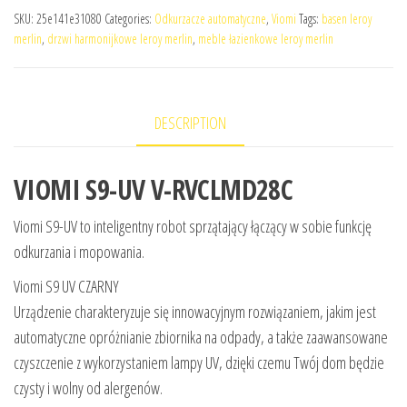
SKU:
25e141e31080
Categories:
Odkurzacze automatyczne
,
Viomi
Tags:
basen leroy
merlin
,
drzwi harmonijkowe leroy merlin
,
meble łazienkowe leroy merlin
DESCRIPTION
VIOMI S9-UV V-RVCLMD28C
Viomi S9-UV to inteligentny robot sprzątający łączący w sobie funkcję
odkurzania i mopowania.
Viomi S9 UV CZARNY
Urządzenie charakteryzuje się innowacyjnym rozwiązaniem, jakim jest
automatyczne opróżnianie zbiornika na odpady, a także zaawansowane
czyszczenie z wykorzystaniem lampy UV, dzięki czemu Twój dom będzie
czysty i wolny od alergenów.