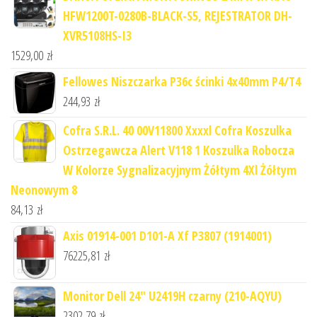
HFW1200T-0280B-BLACK-S5, REJESTRATOR DH-
XVR5108HS-I3
1529,00
zł
Fellowes Niszczarka P36c ścinki 4x40mm P4/T4
244,93
zł
Cofra S.R.L. 40 00V11800 Xxxxl Cofra Koszulka
Ostrzegawcza Alert V118 1 Koszulka Robocza
W Kolorze Sygnalizacyjnym Żółtym 4Xl Żółtym
Neonowym 8
84,13
zł
Axis 01914-001 D101-A Xf P3807 (1914001)
76225,81
zł
Monitor Dell 24" U2419H czarny (210-AQYU)
2302,79
zł