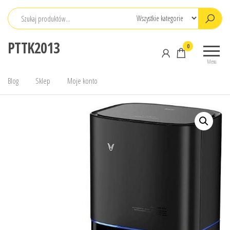
Przejdź
do
treści
PTTK2013
0
Menu
Blog
Sklep
Moje konto