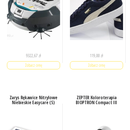
9322,67
zł
119,00
zł
Zobacz cenę
Zobacz cenę
Zarys Rękawice Nitrylowe
ZEPTER Koloroterapia
Niebieskie Easycare (S)
BIOPTRON Compact III