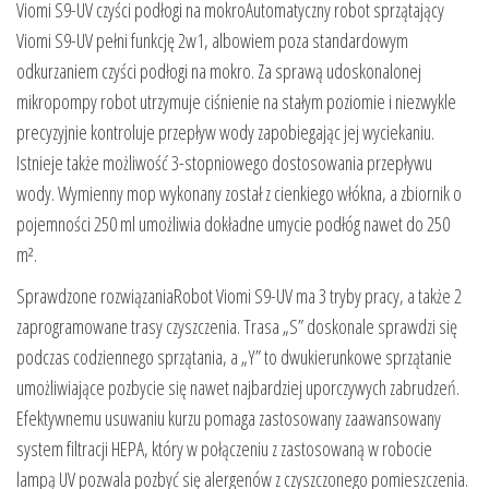
Viomi S9-UV czyści podłogi na mokroAutomatyczny robot sprzątający
Viomi S9-UV pełni funkcję 2w1, albowiem poza standardowym
odkurzaniem czyści podłogi na mokro. Za sprawą udoskonalonej
mikropompy robot utrzymuje ciśnienie na stałym poziomie i niezwykle
precyzyjnie kontroluje przepływ wody zapobiegając jej wyciekaniu.
Istnieje także możliwość 3-stopniowego dostosowania przepływu
wody. Wymienny mop wykonany został z cienkiego włókna, a zbiornik o
pojemności 250 ml umożliwia dokładne umycie podłóg nawet do 250
m².
Sprawdzone rozwiązaniaRobot Viomi S9-UV ma 3 tryby pracy, a także 2
zaprogramowane trasy czyszczenia. Trasa „S” doskonale sprawdzi się
podczas codziennego sprzątania, a „Y” to dwukierunkowe sprzątanie
umożliwiające pozbycie się nawet najbardziej uporczywych zabrudzeń.
Efektywnemu usuwaniu kurzu pomaga zastosowany zaawansowany
system filtracji HEPA, który w połączeniu z zastosowaną w robocie
lampą UV pozwala pozbyć się alergenów z czyszczonego pomieszczenia.