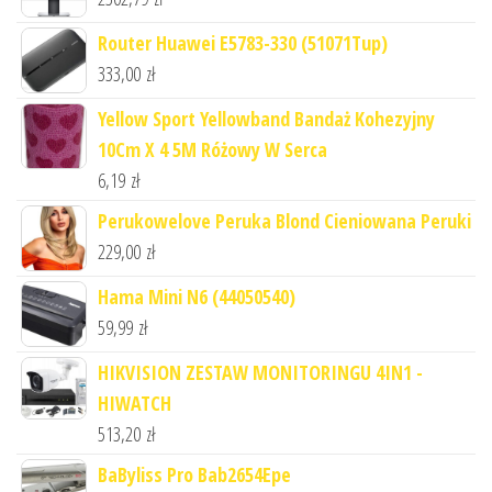
Router Huawei E5783-330 (51071Tup)
333,00
zł
Yellow Sport Yellowband Bandaż Kohezyjny
10Cm X 4 5M Różowy W Serca
6,19
zł
Perukowelove Peruka Blond Cieniowana Peruki
229,00
zł
Hama Mini N6 (44050540)
59,99
zł
HIKVISION ZESTAW MONITORINGU 4IN1 -
HIWATCH
513,20
zł
BaByliss Pro Bab2654Epe