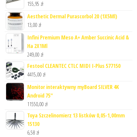
155,95
zł
Aesthetic Dermal Purascorbol 20 (1X5Ml)
13,00
zł
Infini Premium Meso A+ Amber Succinic Acid &
Ha 2X1Ml
249,00
zł
Festool CLEANTEC CTLC MIDI I-Plus 577150
4415,00
zł
Monitor interaktywny myBoard SILVER 4K
Android 75"
11550,00
zł
Toya Szczelinomierz 13 listków 0,05-1,00mm
15130
6,58
zł