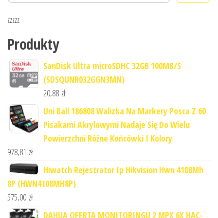
zzzzz
Produkty
SanDisk Ultra microSDHC 32GB 100MB/S
(SDSQUNR032GGN3MN)
20,88
zł
Uni Ball 186808 Walizka Na Markery Posca Z 60
Pisakami Akrylowymi Nadaje Się Do Wielu
Powierzchni Różne Końcówki I Kolory
978,81
zł
Hiwatch Rejestrator Ip Hikvision Hwn 4108Mh
8P (HWN4108MH8P)
575,00
zł
DAHUA OFERTA MONITORINGU 2 MPX 6X HAC-