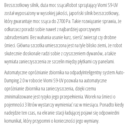
Bezszczotkowy silnik, duża moc ssącaRobot sprzątający Viomi S9-UV
został wyposażony w wysokiej jakości, japoński silnik bezszczotkowy,
który gwarantuje moc ssąca do 2700 Pa. Takie rozwiązanie sprawia, że
odkurzacz poradzi sobie nawet z najbardziej uporczywymi
zabrudzeniami. Bez wahania usunie kurz, sierść zwierząt czy drobne
śmieci. Główna szczotka umieszczona jest na tyle blisko ziemi, że robot
skutecznie doskonale radzi sobie z czyszczeniem dywanów, a także
wymiata zanieczyszczenia ze szczelin między płytkami czy panelami.
Automatyczne opróżnianie zbiornika na odpadyInteligentny system Auto-
Dumping 2.0 w robocie Viomi S9-UV pozwala na automatyczne
opróżnianie zbiornika na zanieczyszczenia, dzięki czemu
zminimalizowane jest ryzyko jego przepełnienia. Worek na śmieci o
pojemności 3 litrów wystarczy wymieniać raz w miesiącu. Ponadto kiedy
nadejdzie ten czas, na ekranie stacji ładującej pojawi się odpowiedni
komunikat, który przypomni o konieczności jego wymiany.