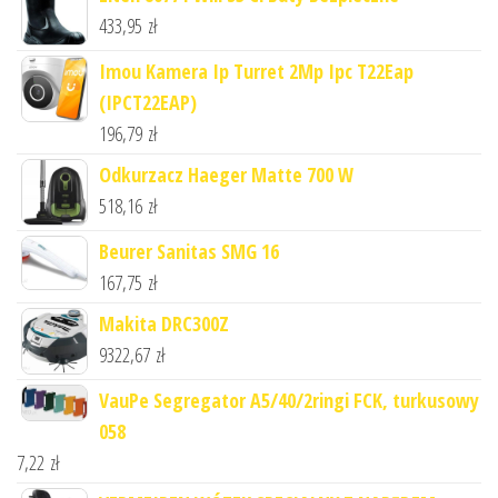
433,95
zł
Imou Kamera Ip Turret 2Mp Ipc T22Eap
(IPCT22EAP)
196,79
zł
Odkurzacz Haeger Matte 700 W
518,16
zł
Beurer Sanitas SMG 16
167,75
zł
Makita DRC300Z
9322,67
zł
VauPe Segregator A5/40/2ringi FCK, turkusowy
058
7,22
zł