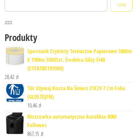
Szukaj
zzzzz
Produkty
Specmark Etykiety Termiczne Papierowe 38Mm
X 19Mm 3000Szt. Średnica Gilzy Fi40
(ETER38X193000)
28,42
zł
Tdc Używaj Kosza Na Śmieci 21X29 7 Cm Folia
(GL057DJFN)
10,46
zł
Niszczarka automatyczna AutoMax 80M
Fellowes
867,15
zł