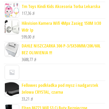
Tm Toys Kindi Kids Akcesoria Torba Lekarska
117,36
zł
Hikvision Kamera Wifi 4Mpx Zasięg 150M Ir30
Wdr Ip
599,00
zł
DAHLE NISZCZARKA 306 P-3/5X50MM/20K/60L
BEZ OLIWIENIA !!!
3688,77
zł
Fellowes podkładka pod mysz i nadgarstek
żelowa CRYSTAL, czarna
33,21
zł
Elten 86771 Will S3 Ci Buty Bezpieczne