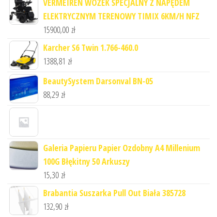
VERMEIREN WÓZEK SPECJALNY Z NAPĘDEM
ELEKTRYCZNYM TERENOWY TIMIX 6KM/H NFZ
15900,00
zł
Karcher S6 Twin 1.766-460.0
1388,81
zł
BeautySystem Darsonval BN-05
88,29
zł
Galeria Papieru Papier Ozdobny A4 Millenium
100G Błękitny 50 Arkuszy
15,30
zł
Brabantia Suszarka Pull Out Biała 385728
132,90
zł