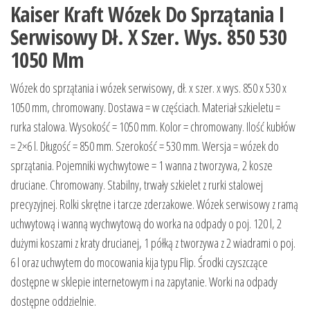
Kaiser Kraft Wózek Do Sprzątania I
Serwisowy Dł. X Szer. Wys. 850 530
1050 Mm
Wózek do sprzątania i wózek serwisowy, dł. x szer. x wys. 850 x 530 x
1050 mm, chromowany. Dostawa = w częściach. Materiał szkieletu =
rurka stalowa. Wysokość = 1050 mm. Kolor = chromowany. Ilość kubłów
= 2×6 l. Długość = 850 mm. Szerokość = 530 mm. Wersja = wózek do
sprzątania. Pojemniki wychwytowe = 1 wanna z tworzywa, 2 kosze
druciane. Chromowany. Stabilny, trwały szkielet z rurki stalowej
precyzyjnej. Rolki skrętne i tarcze zderzakowe. Wózek serwisowy z ramą
uchwytową i wanną wychwytową do worka na odpady o poj. 120 l, 2
dużymi koszami z kraty drucianej, 1 półką z tworzywa z 2 wiadrami o poj.
6 l oraz uchwytem do mocowania kija typu Flip. Środki czyszczące
dostępne w sklepie internetowym i na zapytanie. Worki na odpady
dostępne oddzielnie.