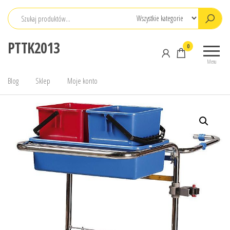
Przejdź
do
treści
PTTK2013
0
Menu
Blog
Sklep
Moje konto