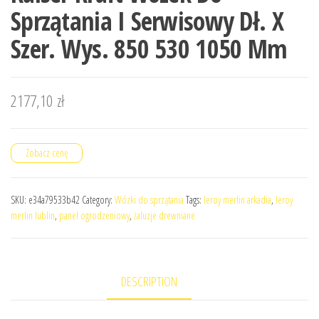
Sprzątania I Serwisowy Dł. X
Szer. Wys. 850 530 1050 Mm
2177,10
zł
Zobacz cenę
SKU:
e34a79533b42
Category:
Wózki do sprzątania
Tags:
leroy merlin arkadia
,
leroy
merlin lublin
,
panel ogrodzeniowy
,
żaluzje drewniane
DESCRIPTION