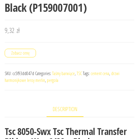
Black (P159007001)
9,32
zł
Zobacz cenę
SKU:
cc5f93dd047d
Categories:
Taśmy barwiące
,
TSC
Tags:
cement cena
,
drzwi
harmonijkowe leroy merlin
,
pergola
DESCRIPTION
Tsc 8050-Swx Tsc Thermal Transfer