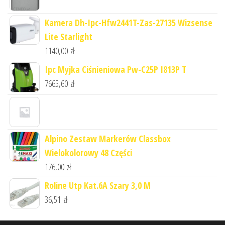
Kamera Dh-Ipc-Hfw2441T-Zas-27135 Wizsense
Lite Starlight
1140,00
zł
Ipc Myjka Ciśnieniowa Pw-C25P I813P T
7665,60
zł
Alpino Zestaw Markerów Classbox
Wielokolorowy 48 Części
176,00
zł
Roline Utp Kat.6A Szary 3,0 M
36,51
zł