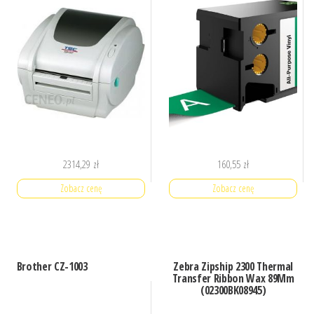
2314,29
zł
160,55
zł
Zobacz cenę
Zobacz cenę
Brother CZ-1003
Zebra Zipship 2300 Thermal
Transfer Ribbon Wax 89Mm
(02300BK08945)