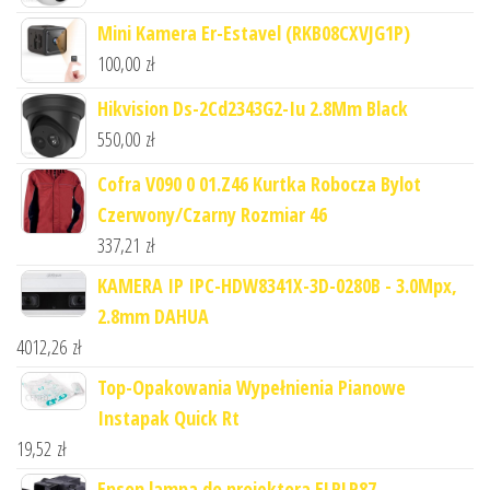
Mini Kamera Er-Estavel (RKB08CXVJG1P)
100,00
zł
Hikvision Ds-2Cd2343G2-Iu 2.8Mm Black
550,00
zł
Cofra V090 0 01.Z46 Kurtka Robocza Bylot
Czerwony/Czarny Rozmiar 46
337,21
zł
KAMERA IP IPC-HDW8341X-3D-0280B - 3.0Mpx,
2.8mm DAHUA
4012,26
zł
Top-Opakowania Wypełnienia Pianowe
Instapak Quick Rt
19,52
zł
Epson lampa do projektora ELPLP87