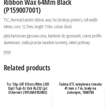
Ribbon Wax 64Mm Black
(P159007001)
TSC, thermal transfer ribbon, wax, for desktop-printers, roll-width:
64mm, core: 12.7mm, length: 110m, colour: black
płyta kartonowo gipsowa cena, kamienie do zgrzewarki, czarne profile
aluminiowe, siatka przeciw owadom na metry, lakier jachtowy
yyyyy
Related products
Tsc Tdp-247 8 Dots/Mm (203
Taśma XTL winylowa trwała
Dpi) Tspl-Ez Usb Rs232 Lpt
41 mm x 7 m, biały na
Ethernet (99126A0102002)
zielonym, 1868784