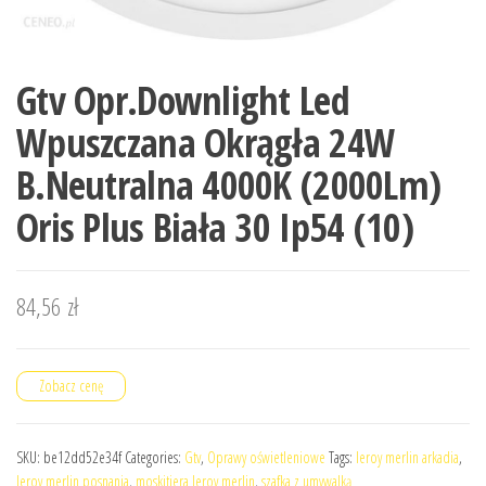
Gtv Opr.Downlight Led
Wpuszczana Okrągła 24W
B.Neutralna 4000K (2000Lm)
Oris Plus Biała 30 Ip54 (10)
84,56
zł
Zobacz cenę
SKU:
be12dd52e34f
Categories:
Gtv
,
Oprawy oświetleniowe
Tags:
leroy merlin arkadia
,
leroy merlin posnania
,
moskitiera leroy merlin
,
szafka z umywalką