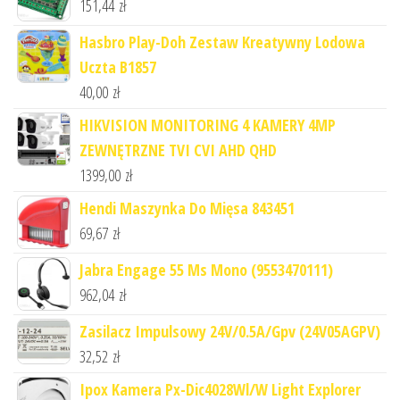
151,44
zł
Hasbro Play-Doh Zestaw Kreatywny Lodowa
Uczta B1857
40,00
zł
HIKVISION MONITORING 4 KAMERY 4MP
ZEWNĘTRZNE TVI CVI AHD QHD
1399,00
zł
Hendi Maszynka Do Mięsa 843451
69,67
zł
Jabra Engage 55 Ms Mono (9553470111)
962,04
zł
Zasilacz Impulsowy 24V/0.5A/Gpv (24V05AGPV)
32,52
zł
Ipox Kamera Px-Dic4028Wl/W Light Explorer