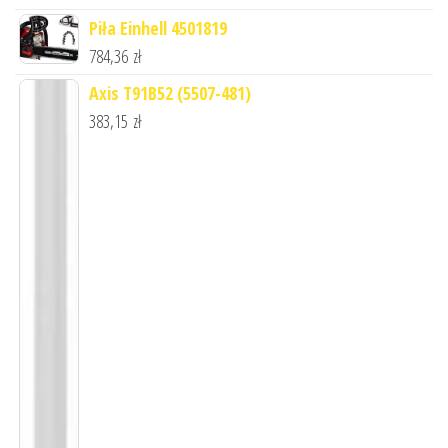
Piła Einhell 4501819
784,36
zł
Axis T91B52 (5507-481)
383,15
zł