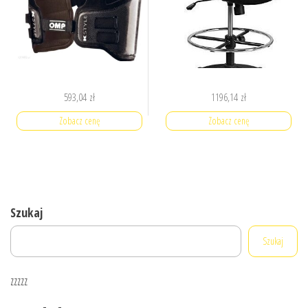
593,04
zł
1196,14
zł
Zobacz cenę
Zobacz cenę
Szukaj
Szukaj
zzzzz