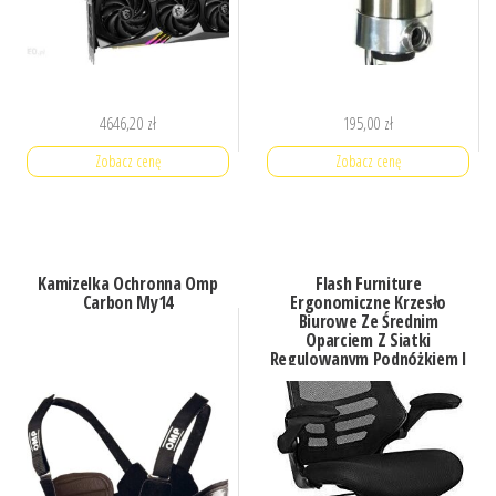
4646,20
zł
195,00
zł
Zobacz cenę
Zobacz cenę
Kamizelka Ochronna Omp
Flash Furniture
Carbon My14
Ergonomiczne Krzesło
Biurowe Ze Średnim
Oparciem Z Siatki
Regulowanym Podnóżkiem I
Podnoszonymi
Podłokietnikami