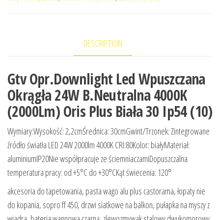
DESCRIPTION
Gtv Opr.Downlight Led Wpuszczana
Okrągła 24W B.Neutralna 4000K
(2000Lm) Oris Plus Biała 30 Ip54 (10)
Wymiary:Wysokość: 2,2cmŚrednica: 30cmGwint/Trzonek: Zintegrowane
źródło światła LED 24W 2000lm 4000K CRI:80Kolor: białyMateriał:
aluminiumIP20Nie współpracuje ze ściemniaczamiDopuszczalna
temperatura pracy: od +5°C do +30°CKąt świecenia: 120°
akcesoria do tapetowania, pasta wago alu plus castorama, łopaty nie
do kopania, sopro ff 450, drzwi siatkowe na balkon, pułapka na myszy z
wiadra, bateria wannowa czarna, zlewozmywak stalowy dwukomorowy,