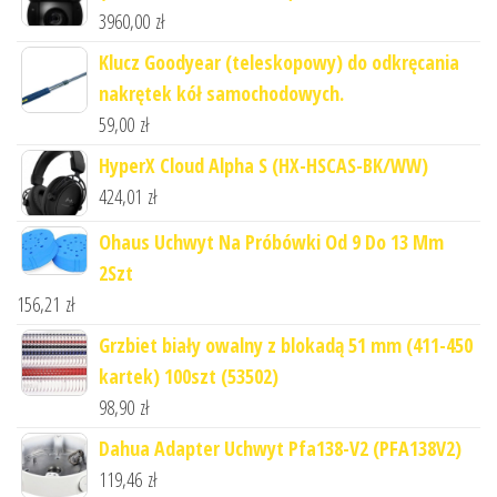
3960,00
zł
Klucz Goodyear (teleskopowy) do odkręcania
nakrętek kół samochodowych.
59,00
zł
HyperX Cloud Alpha S (HX-HSCAS-BK/WW)
424,01
zł
Ohaus Uchwyt Na Próbówki Od 9 Do 13 Mm
2Szt
156,21
zł
Grzbiet biały owalny z blokadą 51 mm (411-450
kartek) 100szt (53502)
98,90
zł
Dahua Adapter Uchwyt Pfa138-V2 (PFA138V2)
119,46
zł