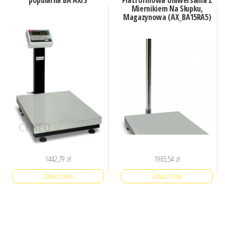
popularna BA AXIS
Platformowa Uniwersalna Z
Miernikiem Na Słupku,
Magazynowa (AX_BA15RA5)
1442,79
zł
1965,54
zł
Zobacz cenę
Zobacz cenę