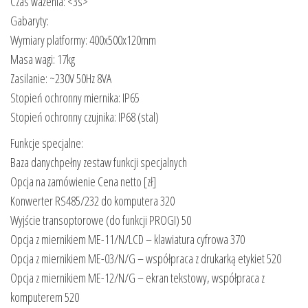
Czas ważenia: <3s>
Gabaryty:
Wymiary platformy: 400x500x120mm
Masa wagi: 17kg
Zasilanie: ~230V 50Hz 8VA
Stopień ochronny miernika: IP65
Stopień ochronny czujnika: IP68 (stal)
Funkcje specjalne:
Baza danychpełny zestaw funkcji specjalnych
Opcja na zamówienie Cena netto [zł]
Konwerter RS485/232 do komputera 320
Wyjście transoptorowe (do funkcji PROGI) 50
Opcja z miernikiem ME-11/N/LCD – klawiatura cyfrowa 370
Opcja z miernikiem ME-03/N/G – współpraca z drukarką etykiet 520
Opcja z miernikiem ME-12/N/G – ekran tekstowy, współpraca z
komputerem 520