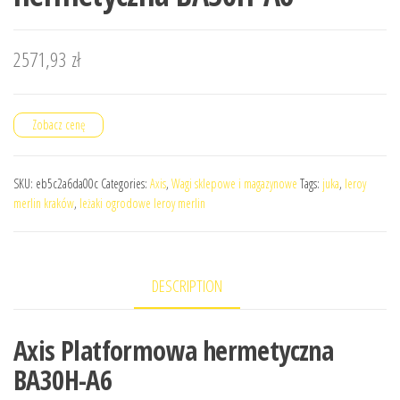
2571,93
zł
Zobacz cenę
SKU:
eb5c2a6da00c
Categories:
Axis
,
Wagi sklepowe i magazynowe
Tags:
juka
,
leroy
merlin kraków
,
leżaki ogrodowe leroy merlin
DESCRIPTION
Axis Platformowa hermetyczna
BA30H-A6