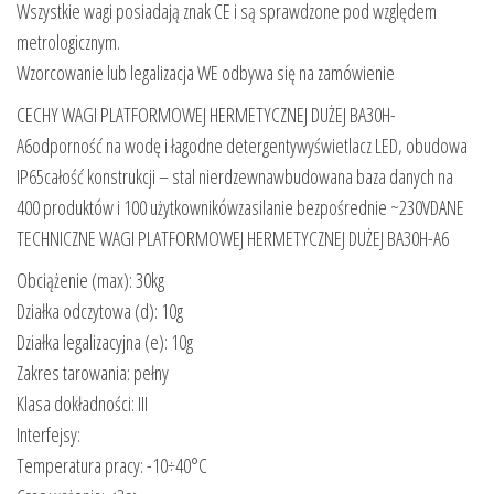
Wszystkie wagi posiadają znak CE i są sprawdzone pod względem
metrologicznym.
Wzorcowanie lub legalizacja WE odbywa się na zamówienie
CECHY WAGI PLATFORMOWEJ HERMETYCZNEJ DUŻEJ BA30H-
A6odporność na wodę i łagodne detergentywyświetlacz LED, obudowa
IP65całość konstrukcji – stal nierdzewnawbudowana baza danych na
400 produktów i 100 użytkownikówzasilanie bezpośrednie ~230VDANE
TECHNICZNE WAGI PLATFORMOWEJ HERMETYCZNEJ DUŻEJ BA30H-A6
Obciążenie (max): 30kg
Działka odczytowa (d): 10g
Działka legalizacyjna (e): 10g
Zakres tarowania: pełny
Klasa dokładności: III
Interfejsy:
Temperatura pracy: -10÷40°C