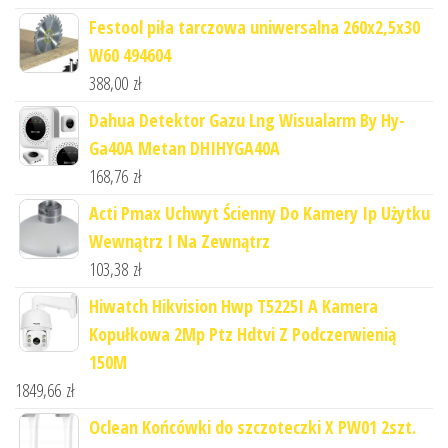
Festool piła tarczowa uniwersalna 260x2,5x30
W60 494604
388,00
zł
Dahua Detektor Gazu Lng Wisualarm By Hy-
Ga40A Metan DHIHYGA40A
168,76
zł
Acti Pmax Uchwyt Ścienny Do Kamery Ip Użytku
Wewnątrz I Na Zewnątrz
103,38
zł
Hiwatch Hikvision Hwp T5225I A Kamera
Kopułkowa 2Mp Ptz Hdtvi Z Podczerwienią
150M
1849,66
zł
Oclean Końcówki do szczoteczki X PW01 2szt.