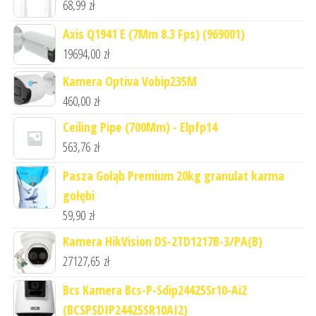
68,99
zł
Axis Q1941 E (7Mm 8.3 Fps) (969001)
19694,00
zł
Kamera Optiva Vobip235M
460,00
zł
Ceiling Pipe (700Mm) - Elpfp14
563,76
zł
Pasza Gołąb Premium 20kg granulat karma
gołębi
59,90
zł
Kamera HikVision DS-2TD1217B-3/PA(B)
27127,65
zł
Bcs Kamera Bcs-P-Sdip24425Sr10-Ai2
(BCSPSDIP24425SR10AI2)