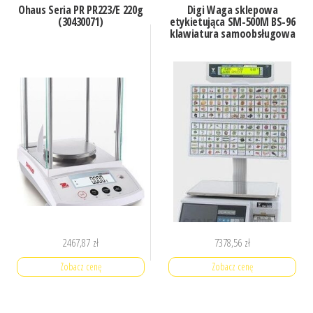
Ohaus Seria PR PR223/E 220g
Digi Waga sklepowa
(30430071)
etykietująca SM-500M BS-96
klawiatura samoobsługowa
2467,87
zł
7378,56
zł
Zobacz cenę
Zobacz cenę