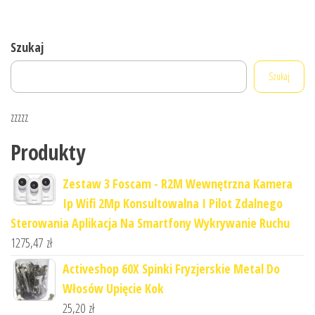
Szukaj
Szukaj
zzzzz
Produkty
Zestaw 3 Foscam - R2M Wewnętrzna Kamera
Ip Wifi 2Mp Konsultowalna I Pilot Zdalnego
Sterowania Aplikacja Na Smartfony Wykrywanie Ruchu
1275,47
zł
Activeshop 60X Spinki Fryzjerskie Metal Do
Włosów Upięcie Kok
25,20
zł