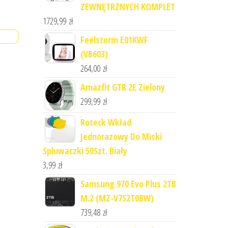
ZEWNĘTRZNYCH KOMPLET
1729,99
zł
Feelstorm E01KWF
(VB603)
264,00
zł
Amazfit GTR 2E Zielony
299,99
zł
Roteck Wkład
Jednorazowy Do Miski
Spluwaczki 50Szt. Biały
3,99
zł
Samsung 970 Evo Plus 2TB
M.2 (MZ-V7S2T0BW)
739,48
zł