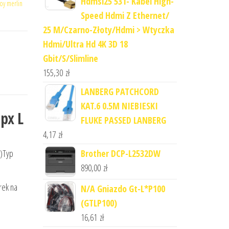
Hdmsl25 531- Kabel High-
roy merlin
Speed Hdmi Z Ethernet/
25 M/Czarno-Złoty/Hdmi > Wtyczka
Hdmi/Ultra Hd 4K 3D 18
Gbit/S/Slimline
155,30
zł
LANBERG PATCHCORD
KAT.6 0.5M NIEBIESKI
px L
FLUKE PASSED LANBERG
4,17
zł
Brother DCP-L2532DW
D)Typ
890,00
zł
rek na
N/A Gniazdo Gt-L*P100
(GTLP100)
16,61
zł