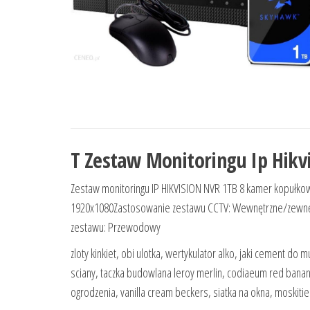
T Zestaw Monitoringu Ip Hikv
Zestaw monitoringu IP HIKVISION NVR 1TB 8 kamer kopułkow
1920x1080Zastosowanie zestawu CCTV: Wewnętrzne/zewnętr
zestawu: Przewodowy
zloty kinkiet, obi ulotka, wertykulator alko, jaki cement 
sciany, taczka budowlana leroy merlin, codiaeum red banana
ogrodzenia, vanilla cream beckers, siatka na okna, moskiti