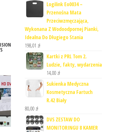
Logilink Eo0034 –
Przenośna Mata
Przeciwzmęczająca,
Wykonana Z Wodoodpornej Pianki,
Idealna Do Długiego Stania
VISION
198,01
zł
/S
Kartki z PRL Tom 2.
Ludzie, fakty, wydarzenia
14,00
zł
Sukienka Medyczna
Kosmetyczna Fartuch
R.42 Biały
80,00
zł
DVS ZESTAW DO
MONITORINGU 8 KAMER