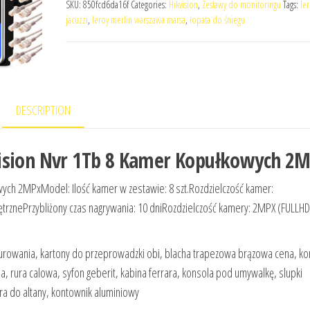
SKU:
850fcd6da16f
Categories:
Hikvision
,
Zestawy do monitoringu
Tags:
le
jacuzzi
,
leroy merlin warszawa marsa
,
łopata do śniegu
DESCRIPTION
ision Nvr 1Tb 8 Kamer Kopułkowych 2M
ych 2MPxModel: Ilość kamer w zestawie: 8 szt.Rozdzielczość kamer:
znePrzybliżony czas nagrywania: 10 dniRozdzielczość kamery: 2MPX (FULLH
do murowania, kartony do przeprowadzki obi, blacha trapezowa brązowa cena, ko
, rura calowa, syfon geberit, kabina ferrara, konsola pod umywalkę, slupki
era do altany, kontownik aluminiowy