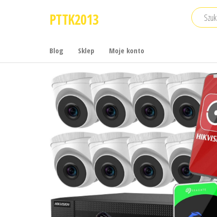
Przejdź
PTTK2013
do
treści
Blog
Sklep
Moje konto