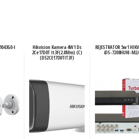
1043G0-I
Hikvision Kamera 4W1 Ds
REJESTRATOR 5w1 HIK
2Ce17D0T It3F(2.8Mm) (C)
iDS-7208HUHI-M2
(DS2CE17D0TIT3F)