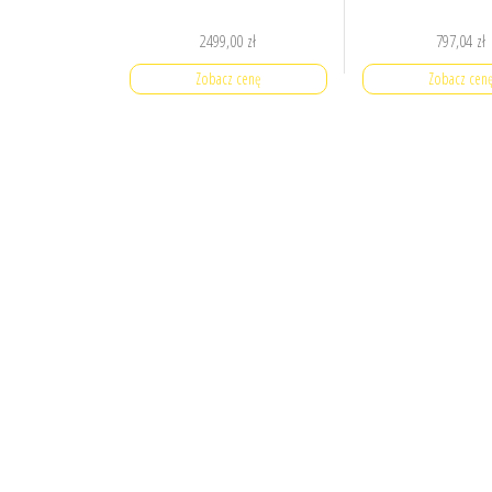
2499,00
zł
797,04
zł
Zobacz cenę
Zobacz cen