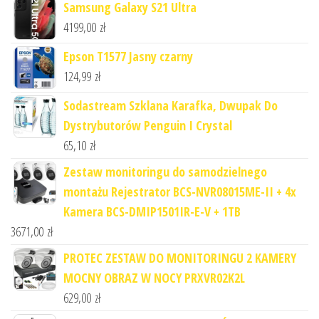
Samsung Galaxy S21 Ultra
4199,00
zł
Epson T1577 Jasny czarny
124,99
zł
Sodastream Szklana Karafka, Dwupak Do
Dystrybutorów Penguin I Crystal
65,10
zł
Zestaw monitoringu do samodzielnego
montażu Rejestrator BCS-NVR08015ME-II + 4x
Kamera BCS-DMIP1501IR-E-V + 1TB
3671,00
zł
PROTEC ZESTAW DO MONITORINGU 2 KAMERY
MOCNY OBRAZ W NOCY PRXVR02K2L
629,00
zł