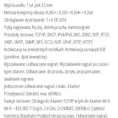
Wyjścia audio: 1 szt. Jack 3.5 mm
Metoda kompresji obrazu: H.265+ / H.265 / H.264+ / H.264
Obsługiwane dyski twarde: 1 x 6 TB SATA
Tryby nagrywania: Ręczny, detekcja ruchu, harmonogram
Protokoły sieciowe: TCP/IP, DHCP, IPv4/IPv6, DNS, DDNS, NTP, RTSP,
SADP, SMTP, SNMP, NFS, iSCSI, ISUP, UPnP, HTTP, HTTPS
Archiwizacja na zewnętrznych nośnikach: Archiwizacja na napęd USB
(pendrive, dysk zewnętrzny)
Wyszukiwanie i odtwarzanie nagrań: Wyszukiwanie nagrań po czasie i
typie zdarzeń. Odtwarzanie: do przodu, do tyłu, przyspieszanie,
zwalnianie nagrania
Jednoczesne odtwarzanie nagrań z maks. 4 kamer
Przepływność (bitrate): max. 60 Mb/s
Funkcje sieciowe: Obsługa do 4 kamer TCP/IP w tym do 4 kamer Wi-Fi
Wi-Fi – IEEE 802.11 b/g/n, 2.4 GHz, 2×2 MIMO, 300 Mb/s Szybkość
transmisji (Baudrate) Podgląd obrazu na żywo, Odtwarzanie nagrań,