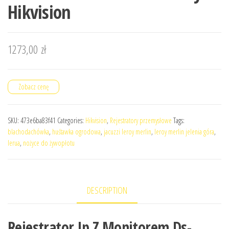
Hikvision
1273,00
zł
Zobacz cenę
SKU:
473e6ba83f41
Categories:
Hikvision
,
Rejestratory przemysłowe
Tags:
blachodachówka
,
huśtawka ogrodowa
,
jacuzzi leroy merlin
,
leroy merlin jelenia góra
,
lerua
,
nożyce do żywopłotu
DESCRIPTION
Rejestrator Ip Z Monitorem Ds-