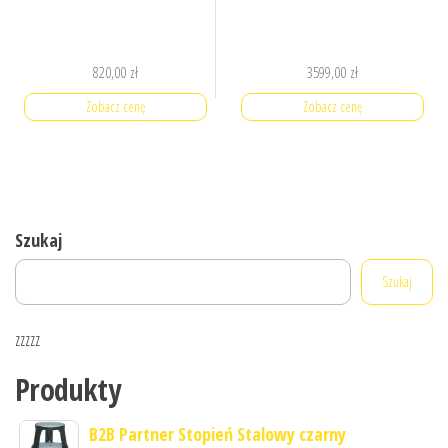
820,00
zł
3599,00
zł
Zobacz cenę
Zobacz cenę
Szukaj
Szukaj
zzzzz
Produkty
B2B Partner Stopień Stalowy czarny