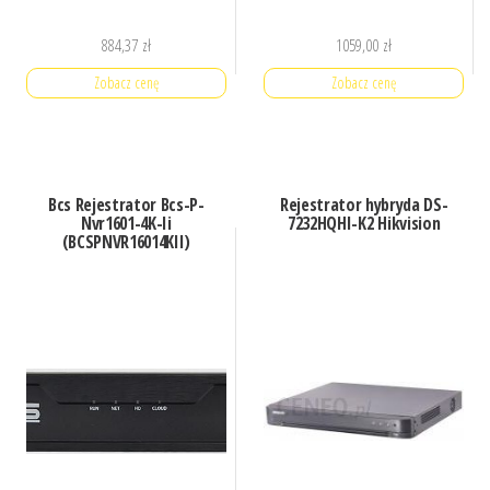
884,37
zł
1059,00
zł
Zobacz cenę
Zobacz cenę
Bcs Rejestrator Bcs-P-
Rejestrator hybryda DS-
Nvr1601-4K-Ii
7232HQHI-K2 Hikvision
(BCSPNVR16014KII)