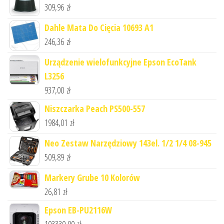
309,96
zł
Dahle Mata Do Cięcia 10693 A1
246,36
zł
Urządzenie wielofunkcyjne Epson EcoTank
L3256
937,00
zł
Niszczarka Peach PS500-557
1984,01
zł
Neo Zestaw Narzędziowy 143el. 1/2 1/4 08-945
509,89
zł
Markery Grube 10 Kolorów
26,81
zł
Epson EB-PU2116W
103330,00
zł