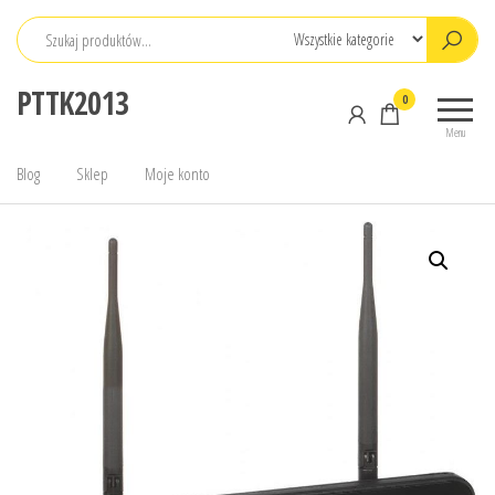
Przejdź
do
treści
PTTK2013
0
Menu
Blog
Sklep
Moje konto