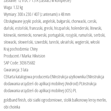
Zasilanie: 12 V DC / 1.5 A (zasilacz w komplecie)
Waga: 1.32 kg
Wymiary: 300 x 230 / 407 (z antenami) x 48 mm
Obsługiwane języki: polski, angielski, bułgarski, chorwacki, czeski,
duński, estoński, francuski, grecki, hiszpański, holenderski, litewski,
łotewski, niemiecki, norweski, portugalski, rosyjski, rumuński, serbski,
słowacki, słoweński, szwedzki, turecki, ukraiński, węgierski, włoski
Kraj pochodzenia: Chiny
Producent / Marka: Hikvision
SAP Code: 303615682
Gwarancja: 3 lata
CEKarta katalogowa producenta ENInstrukcja użytkownika ENInstrukcja
dodawania urządzeń do aplikacji mobilnej (Android) PLInstrukcja
dodawania urządzeń do aplikacji mobilnej (iOS) PL
goldband finish, obi siatki ogrodzeniowe, stolik balkonowy leroy merlin,
obi choinka