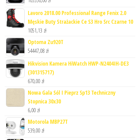
Lavoro 2018.00 Professional Range Fenix 2.0
Męskie Buty Strażackie Ce S3 Hro Src Czarne 10
1051,13
zł
Optoma Zu920T
54447,08
zł
Hikvision Kamera HiWatch HWP-N2404IH-DE3
(301315717)
670,00
zł
Nowa Gala Sól I Pieprz Sp13 Techniczny
Stopnica 30x30
6,00
zł
Motorola MBP27T
539,00
zł