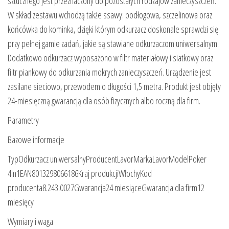
sztucznego jest przeznaczony do pozostałych rodzajów zanieczyszczeń.
W skład zestawu wchodzą także ssawy: podłogowa, szczelinowa oraz
końcówka do kominka, dzięki którym odkurzacz doskonale sprawdzi się
przy pełnej gamie zadań, jakie są stawiane odkurzaczom uniwersalnym.
Dodatkowo odkurzacz wyposażono w filtr materiałowy i siatkowy oraz
filtr piankowy do odkurzania mokrych zanieczyszczeń. Urządzenie jest
zasilane sieciowo, przewodem o długości 1,5 metra. Produkt jest objęty
24-miesięczną gwarancją dla osób fizycznych albo roczną dla firm.
Parametry
Bazowe informacje
TypOdkurzacz uniwersalnyProducentLavorMarkaLavorModelPoker
4In1EAN8013298066186Kraj produkcjiWłochyKod
producenta8.243.0027Gwarancja24 miesiąceGwarancja dla firm12
miesięcy
Wymiary i waga