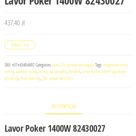
Lavor Poker 1400W 82430027
437,40
zł
Zobacz cenę
SKU:
e57e43d0d692
Categories:
Lavor
,
Urządzenia sprzątające
Tags:
ekogroszek leroy
merlin
,
karmnik ościsty
,
krzewy na żywopłot
,
kwietnik
,
leroy merlin meble ogrodowe
promocja
,
leżak plażowy
,
plac zabaw dla dzieci
DESCRIPTION
Lavor Poker 1400W 82430027