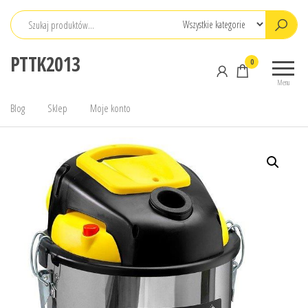
Przejdź
do
treści
PTTK2013
0
Menu
Blog
Sklep
Moje konto