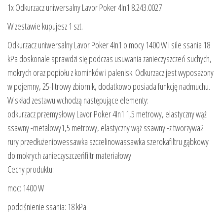
1x Odkurzacz uniwersalny Lavor Poker 4In1 8.243.0027
W zestawie kupujesz 1 szt.
Odkurzacz uniwersalny Lavor Poker 4In1 o mocy 1400 W i sile ssania 18
kPa doskonale sprawdzi się podczas usuwania zanieczyszczeń suchych,
mokrych oraz popiołu z kominków i palenisk. Odkurzacz jest wyposażony
w pojemny, 25-litrowy zbiornik, dodatkowo posiada funkcję nadmuchu.
W skład zestawu wchodzą następujące elementy:
odkurzacz przemysłowy Lavor Poker 4In1 1,5 metrowy, elastyczny wąż
ssawny -metalowy1,5 metrowy, elastyczny wąż ssawny -z tworzywa2
rury przedłużeniowessawka szczelinowassawka szerokafiltru gąbkowy
do mokrych zanieczyszczeńfiltr materiałowy
Cechy produktu:
moc: 1400 W
podciśnienie ssania: 18 kPa