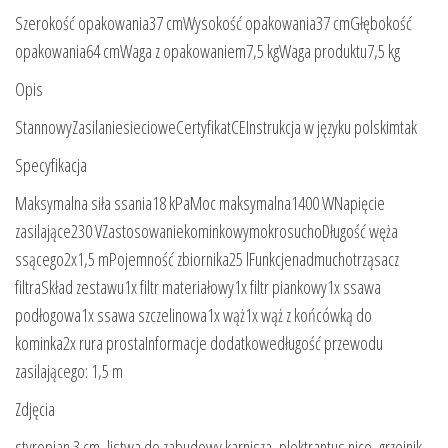
Szerokość opakowania37 cmWysokość opakowania37 cmGłębokość
opakowania64 cmWaga z opakowaniem7,5 kgWaga produktu7,5 kg
Opis
StannowyZasilaniesiecioweCertyfikatCEInstrukcja w języku polskimtak
Specyfikacja
Maksymalna siła ssania18 kPaMoc maksymalna1400 WNapięcie
zasilające230 VZastosowaniekominkowymokrosuchoDługość węża
ssącego2x1,5 mPojemność zbiornika25 lFunkcjenadmuchotrząsacz
filtraSkład zestawu1x filtr materiałowy1x filtr piankowy1x ssawa
podłogowa1x ssawa szczelinowa1x wąż1x wąż z końcówką do
kominka2x rura prostaInformacje dodatkowedługość przewodu
zasilającego: 1,5 m
Zdjęcia
styropian 3 cm, listwa do zabudowy karnisza, plektrantus nico, grzejnik