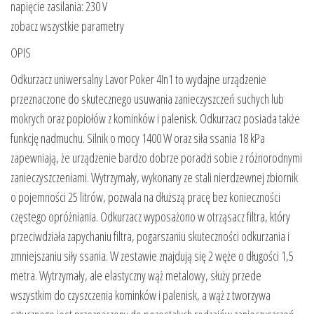
napięcie zasilania: 230 V
zobacz wszystkie parametry
OPIS
Odkurzacz uniwersalny Lavor Poker 4In1 to wydajne urządzenie
przeznaczone do skutecznego usuwania zanieczyszczeń suchych lub
mokrych oraz popiołów z kominków i palenisk. Odkurzacz posiada także
funkcję nadmuchu. Silnik o mocy 1400 W oraz siła ssania 18 kPa
zapewniają, że urządzenie bardzo dobrze poradzi sobie z różnorodnymi
zanieczyszczeniami. Wytrzymały, wykonany ze stali nierdzewnej zbiornik
o pojemności 25 litrów, pozwala na dłuższą pracę bez konieczności
częstego opróżniania. Odkurzacz wyposażono w otrząsacz filtra, który
przeciwdziała zapychaniu filtra, pogarszaniu skuteczności odkurzania i
zmniejszaniu siły ssania. W zestawie znajdują się 2 węże o długości 1,5
metra. Wytrzymały, ale elastyczny wąż metalowy, służy przede
wszystkim do czyszczenia kominków i palenisk, a wąż z tworzywa