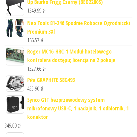
Up Biurko Frigg Czarny (BED2280S)
1349,99
zł
Neo Tools 81-246 Spodnie Robocze Ogrodniczki
Premium 3Xl
166,57
zł
Roger MC16-HRC-1 Moduł hotelowego
kontrolera dostępu; licencja na 2 pokoje
1527,66
zł
Piła GRAPHITE 58G493
455,90
zł
Synco G1T bezprzewodowy system
mikrofonowy USB-C, 1 nadajnik, 1 odbiornik, 1
konektor
349,00
zł