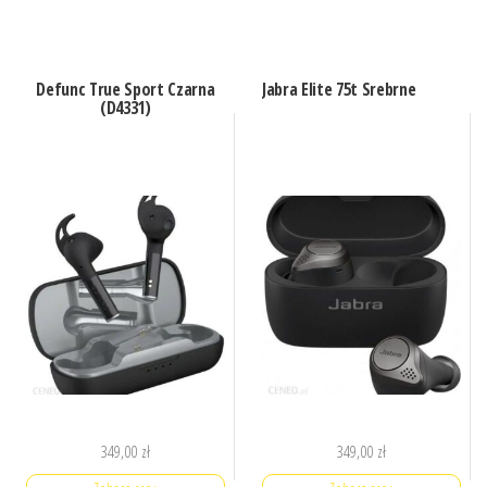
Defunc True Sport Czarna
Jabra Elite 75t Srebrne
(D4331)
349,00
zł
349,00
zł