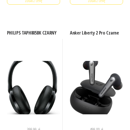
Zobacz cenę
Zobacz cenę
PHILIPS TAPH805BK CZARNY
Anker Liberty 2 Pro Czarne
399,99
zł
499,00
zł