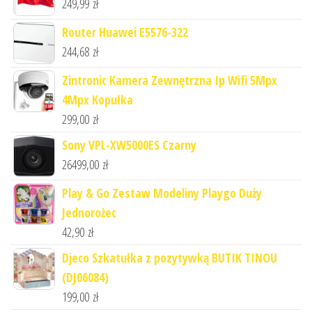
249,99
zł
Router Huawei E5576-322
244,68
zł
Zintronic Kamera Zewnętrzna Ip Wifi 5Mpx
4Mpx Kopułka
299,00
zł
Sony VPL-XW5000ES Czarny
26499,00
zł
Play & Go Zestaw Modeliny Playgo Duży
Jednorożec
42,90
zł
Djeco Szkatułka z pozytywką BUTIK TINOU
(DJ06084)
199,00
zł