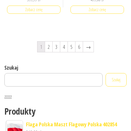
Zobacz cenę
Zobacz cenę
1
2
3
4
5
6
→
Szukaj
Szukaj
zzzzz
Produkty
Flaga Polska Maszt Flagowy Polska 402854