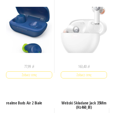
77,99
zł
163,40
zł
Zobacz cenę
Zobacz cenę
realme Buds Air 2 Białe
Webski Składane Jack 35Mm
(Hz460_Bl)