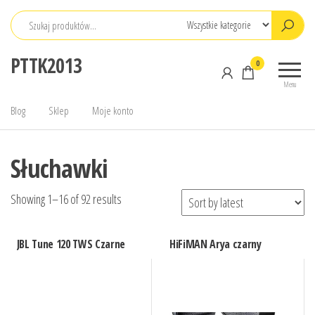
Przejdź
do
treści
PTTK2013
0
Menu
Blog
Sklep
Moje konto
Słuchawki
Showing 1–16 of 92 results
JBL Tune 120 TWS Czarne
HiFiMAN Arya czarny