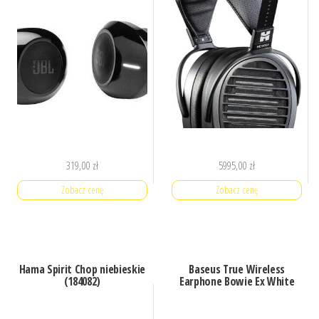
319,00
zł
5995,00
zł
Zobacz cenę
Zobacz cenę
Hama Spirit Chop niebieskie
Baseus True Wireless
(184082)
Earphone Bowie Ex White