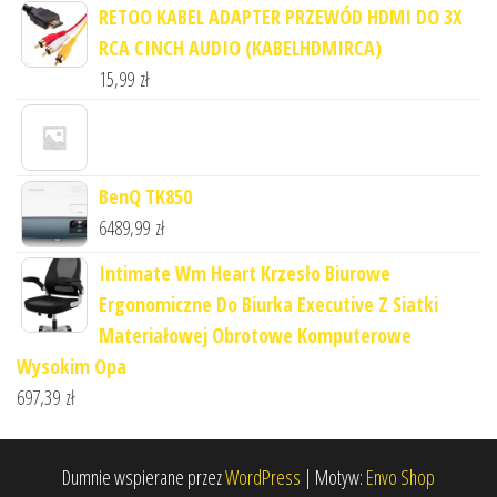
RETOO KABEL ADAPTER PRZEWÓD HDMI DO 3X
RCA CINCH AUDIO (KABELHDMIRCA)
15,99
zł
BenQ TK850
6489,99
zł
Intimate Wm Heart Krzesło Biurowe
Ergonomiczne Do Biurka Executive Z Siatki
Materiałowej Obrotowe Komputerowe
Wysokim Opa
697,39
zł
Dumnie wspierane przez
WordPress
|
Motyw:
Envo Shop