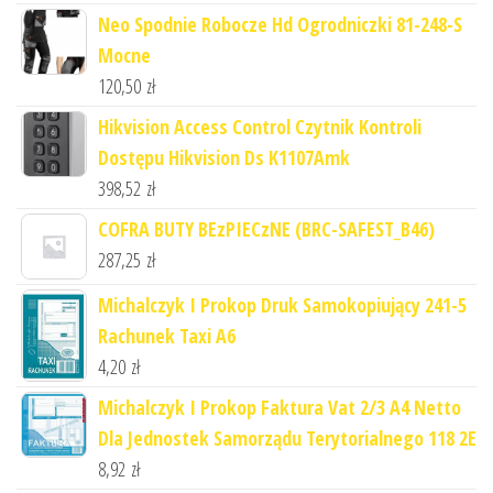
Neo Spodnie Robocze Hd Ogrodniczki 81-248-S
Mocne
120,50
zł
Hikvision Access Control Czytnik Kontroli
Dostępu Hikvision Ds K1107Amk
398,52
zł
COFRA BUTY BEzPIECzNE (BRC-SAFEST_B46)
287,25
zł
Michalczyk I Prokop Druk Samokopiujący 241-5
Rachunek Taxi A6
4,20
zł
Michalczyk I Prokop Faktura Vat 2/3 A4 Netto
Dla Jednostek Samorządu Terytorialnego 118 2E
8,92
zł