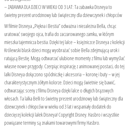
– ZABAWKA DLA DZIECI W WIEKU OD 3 LAT: Ta zabawka Disneya to
świetny prezent urodzinowy lub świąteczny dla dziewczynek i chłopców
W filmie Disneya „Piękna i Bestia” odważna i niezależna Bella, chcąc
uratować swojego ojca, trafia do zaczarowanego zamku, w którym
mieszka tajemnicza bestia. Dzięki tej lalce – księżniczce Disneya z kolekcji
Królewski blask dzieci mogą wyobrażać sobie Bella zdejmującą urok i
ratującą Bestię. Mogą odtwarzać ulubione momenty z filmu lub wymyślać
własne nowe przygody. Czerpiąc inspirację z animowanej postaci, do tej
lalki Disneya dołączono spódniczkę i akcesoria – koronę i buty – w jej
charakterystycznym żółtym kolorze. Dzieci mogą świetnie się bawić,
odtwarzając sceny z filmu Disneya dzięki lalce o długich brązowych
włosach. Ta lalka Belli to świetny prezent urodzinowy lub świąteczny dla
dziewczynek i chłopców w wieku od 3 lat i wspaniały dodatek do
dziecięcej kolekcji lalek Disneya! Copyright Disney. Hasbro i wszystkie
powiązane terminy są znakami towarowymi firmy Hasbro.