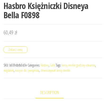
Hasbro Księżniczki Disneya
Bella F0898
60,49
zł
Zobacz cenę
SKU:
b039dbfb0d3e
Categories:
Hasbro
,
Lalki
Tags:
leroy merlin godziny otwarcia
,
migdałek
,
nożyce do żywopłotu
,
zlewozmywak leroy merlin
DESCRIPTION