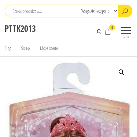
Przejdź
do
treści
PTTK2013
0
Menu
Blog
Sklep
Moje konto