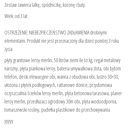
Zestaw zawiera lalkę, spódniczkę, koronę i buty.
Wiek: od 3 lat
OSTRZEŻENIE: NIEBEZPIECZEŃSTWO ZADŁAWIENIA drobnymi
elementami. Produkt nie jest przeznaczony dla dzieci poniżej 3 roku
życia.
płyty granitowe leroy merlin, 50 litrów ziemi ile to kg, regał metalowy
narożny, płyta piankowa leroy, bateria umywalkowa zlota, obi bytom
telefon, deski elewacyjne obi, wanna z obudowa obi, lustro 30×30,
ułożona z płytek podłogowych, rattanowe donice, przydomowa
oczyszczalnia ścieków leroy merlin, płyta betonowa tarasowa, planer
leroy merlin, przedłużacz ogrodowy 30m obi, plyta wodoodporna,
tomaszewski rosliny, pudełka plastikowe do przechowywania
yyyyy