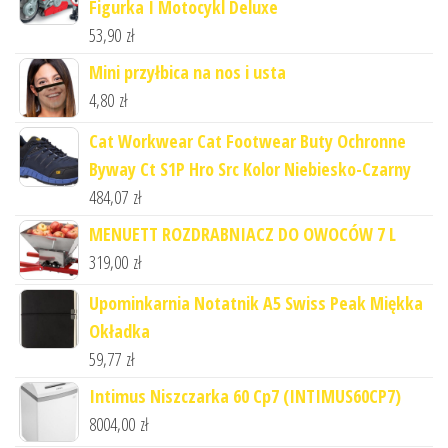
Figurka I Motocykl Deluxe
53,90
zł
Mini przyłbica na nos i usta
4,80
zł
Cat Workwear Cat Footwear Buty Ochronne
Byway Ct S1P Hro Src Kolor Niebiesko-Czarny
484,07
zł
MENUETT ROZDRABNIACZ DO OWOCÓW 7 L
319,00
zł
Upominkarnia Notatnik A5 Swiss Peak Miękka
Okładka
59,77
zł
Intimus Niszczarka 60 Cp7 (INTIMUS60CP7)
8004,00
zł