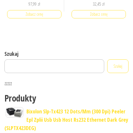
97,99
zł
32,45
zł
Zobacz cenę
Zobacz cenę
Szukaj
Szukaj
zzzzz
Produkty
Bixolon Slp-Tx423 12 Dots/Mm (300 Dpi) Peeler
Epl Zplii Usb Usb Host Rs232 Ethernet Dark Grey
(SLPTX423DEG)