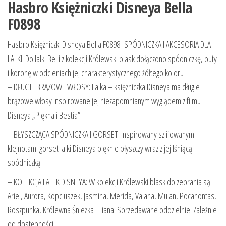
Hasbro Księżniczki Disneya Bella
F0898
Hasbro Księżniczki Disneya Bella F0898- SPÓDNICZKA I AKCESORIA DLA
LALKI: Do lalki Belli z kolekcji Królewski blask dołączono spódniczkę, buty
i koronę w odcieniach jej charakterystycznego żółtego koloru
– DŁUGIE BRĄZOWE WŁOSY: Lalka – księżniczka Disneya ma długie
brązowe włosy inspirowane jej niezapomnianym wyglądem z filmu
Disneya „Piękna i Bestia”
– BŁYSZCZĄCA SPÓDNICZKA I GORSET: Inspirowany szlifowanymi
klejnotami gorset lalki Disneya pięknie błyszczy wraz z jej lśniącą
spódniczką
– KOLEKCJA LALEK DISNEYA: W kolekcji Królewski blask do zebrania są
Ariel, Aurora, Kopciuszek, Jasmina, Merida, Vaiana, Mulan, Pocahontas,
Roszpunka, Królewna Śnieżka i Tiana. Sprzedawane oddzielnie. Zależnie
od dostępności