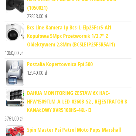
(1050021)
27858,00
zł
Bcs Line Kamera Ip Bcs-L-Eip25Fsr5-Ai1
Kopułowa 5Mpx Przetwornik 1/2.7" Z
Obiektywem 2.8Mm (BCSLEIP25FSR5AI1)
1060,00
zł
Postalia Kopertownica Fpi 500
12940,00
zł
DAHUA MONITORING ZESTAW 6X HAC-
HFW1509TLM-A-LED-0360B-S2 , REJESTRATOR 8
KANAŁOWY XVR5108HS-4KL-I3
5761,00
zł
Spin Master Psi Patrol Moto Pups Marshall