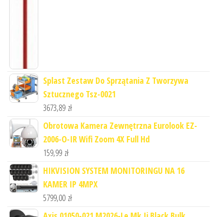
Splast Zestaw Do Sprzątania Z Tworzywa
Sztucznego Tsz-0021
3673,89
zł
Obrotowa Kamera Zewnętrzna Eurolook EZ-
2006-O-IR Wifi Zoom 4X Full Hd
159,99
zł
HIKVISION SYSTEM MONITORINGU NA 16
KAMER IP 4MPX
5799,00
zł
Axis 01050-021 M2026-Le Mk Ii Black Bulk