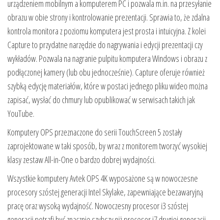
urządzeniem mobilnym a komputerem PC i pozwala m.in. na przesyłanie
obrazu w obie strony i kontrolowanie prezentacji. Sprawia to, że zdalna
kontrola monitora z poziomu komputera jest prosta i intuicyjna. Z kolei
Capture to przydatne narzędzie do nagrywania i edycji prezentacji czy
wykładów. Pozwala na nagranie pulpitu komputera Windows i obrazu z
podłączonej kamery (lub obu jednocześnie). Capture oferuje również
szybką edycję materiałów, które w postaci jednego pliku wideo można
zapisać, wysłać do chmury lub opublikować w serwisach takich jak
YouTube.
Komputery OPS przeznaczone do serii TouchScreen 5 zostały
zaprojektowane w taki sposób, by wraz z monitorem tworzyć wysokiej
klasy zestaw All-in-One o bardzo dobrej wydajności.
Wszystkie komputery Avtek OPS 4K wyposażone są w nowoczesne
procesory szóstej generacji Intel Skylake, zapewniające bezawaryjną
pracę oraz wysoką wydajność. Nowoczesny procesor i3 szóstej
generacji potrafi być znacznie szybszy niż procesor i7 drugiej generacji.