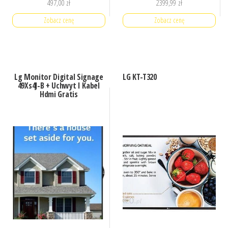
497,00
zł
2399,99
zł
Zobacz cenę
Zobacz cenę
Lg Monitor Digital Signage
LG KT-T320
49Xs4J-B + Uchwyt I Kabel
Hdmi Gratis