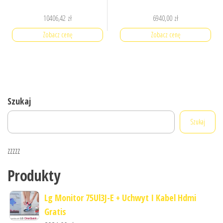
10406,42
zł
6940,00
zł
Zobacz cenę
Zobacz cenę
Szukaj
Szukaj
zzzzz
Produkty
Lg Monitor 75Ul3J-E + Uchwyt I Kabel Hdmi
Gratis