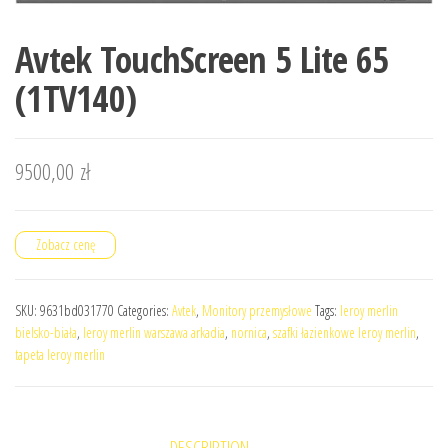
Avtek TouchScreen 5 Lite 65
(1TV140)
9500,00
zł
Zobacz cenę
SKU:
9631bd031770
Categories:
Avtek
,
Monitory przemysłowe
Tags:
leroy merlin
bielsko-biała
,
leroy merlin warszawa arkadia
,
nornica
,
szafki łazienkowe leroy merlin
,
tapeta leroy merlin
DESCRIPTION