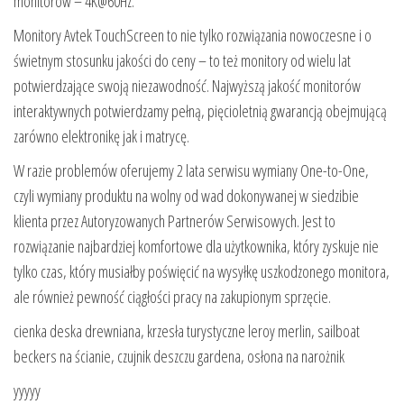
monitorów – 4K@60Hz.
Monitory Avtek TouchScreen to nie tylko rozwiązania nowoczesne i o
świetnym stosunku jakości do ceny – to też monitory od wielu lat
potwierdzające swoją niezawodność. Najwyższą jakość monitorów
interaktywnych potwierdzamy pełną, pięcioletnią gwarancją obejmującą
zarówno elektronikę jak i matrycę.
W razie problemów oferujemy 2 lata serwisu wymiany One-to-One,
czyli wymiany produktu na wolny od wad dokonywanej w siedzibie
klienta przez Autoryzowanych Partnerów Serwisowych. Jest to
rozwiązanie najbardziej komfortowe dla użytkownika, który zyskuje nie
tylko czas, który musiałby poświęcić na wysyłkę uszkodzonego monitora,
ale również pewność ciągłości pracy na zakupionym sprzęcie.
cienka deska drewniana, krzesła turystyczne leroy merlin, sailboat
beckers na ścianie, czujnik deszczu gardena, osłona na narożnik
yyyyy