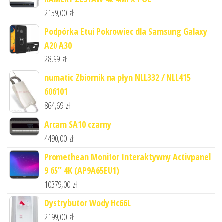
2159,00
zł
Podpórka Etui Pokrowiec dla Samsung Galaxy
A20 A30
28,99
zł
numatic Zbiornik na płyn NLL332 / NLL415
606101
864,69
zł
Arcam SA10 czarny
4490,00
zł
Promethean Monitor Interaktywny Activpanel
9 65” 4K (AP9A65EU1)
10379,00
zł
Dystrybutor Wody Hc66L
2199,00
zł