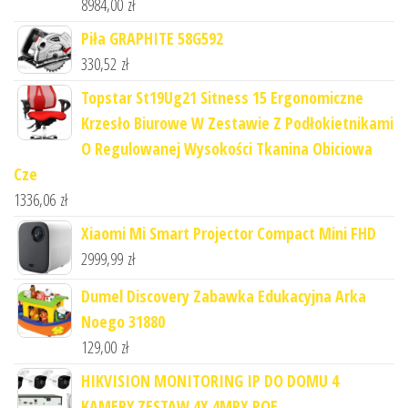
8984,00
zł
Piła GRAPHITE 58G592
330,52
zł
Topstar St19Ug21 Sitness 15 Ergonomiczne
Krzesło Biurowe W Zestawie Z Podłokietnikami
O Regulowanej Wysokości Tkanina Obiciowa
Cze
1336,06
zł
Xiaomi Mi Smart Projector Compact Mini FHD
2999,99
zł
Dumel Discovery Zabawka Edukacyjna Arka
Noego 31880
129,00
zł
HIKVISION MONITORING IP DO DOMU 4
KAMERY ZESTAW 4X 4MPX POE