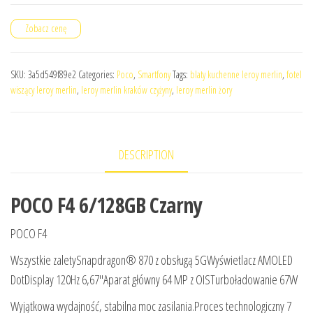
Zobacz cenę
SKU:
3a5d549f89e2
Categories:
Poco
,
Smartfony
Tags:
blaty kuchenne leroy merlin
,
fotel
wiszący leroy merlin
,
leroy merlin kraków czyżyny
,
leroy merlin żory
DESCRIPTION
POCO F4 6/128GB Czarny
POCO F4
Wszystkie zaletySnapdragon® 870 z obsługą 5GWyświetlacz AMOLED
DotDisplay 120Hz 6,67″Aparat główny 64 MP z OISTurboładowanie 67W
Wyjątkowa wydajność, stabilna moc zasilania.Proces technologiczny 7