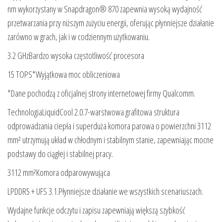
nm wykorzystany w Snapdragon® 870 zapewnia wysoką wydajność
przetwarzania przy niższym zużyciu energii, oferując płynniejsze działanie
zarówno w grach, jak i w codziennym użytkowaniu.
3.2 GHzBardzo wysoka częstotliwość procesora
15 TOPS*Wyjątkowa moc obliczeniowa
*Dane pochodzą z oficjalnej strony internetowej firmy Qualcomm.
TechnologiaLiquidCool 2.0.7-warstwowa grafitowa struktura
odprowadzania ciepła i superduża komora parowa o powierzchni 3112
mm² utrzymują układ w chłodnym i stabilnym stanie, zapewniając mocne
podstawy do ciągłej i stabilnej pracy.
3112 mm²Komora odparowywująca
LPDDR5 + UFS 3.1.Płynniejsze działanie we wszystkich scenariuszach.
Wydajne funkcje odczytu i zapisu zapewniają większą szybkość