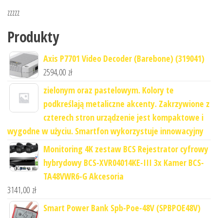
zzzzz
Produkty
Axis P7701 Video Decoder (Barebone) (319041)
2594,00
zł
zielonym oraz pastelowym. Kolory te
podkreślają metaliczne akcenty. Zakrzywione z
czterech stron urządzenie jest kompaktowe i
wygodne w użyciu. Smartfon wykorzystuje innowacyjny
Monitoring 4K zestaw BCS Rejestrator cyfrowy
hybrydowy BCS-XVR04014KE-III 3x Kamer BCS-
TA48VWR6-G Akcesoria
3141,00
zł
Smart Power Bank Spb-Poe-48V (SPBPOE48V)