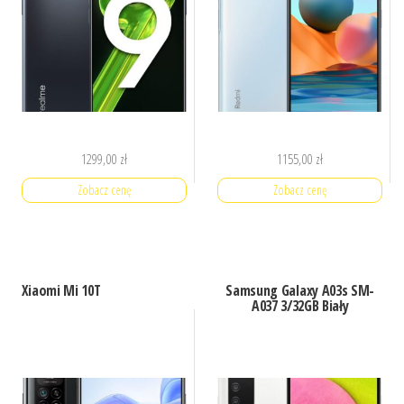
1299,00
zł
1155,00
zł
Zobacz cenę
Zobacz cenę
Xiaomi Mi 10T
Samsung Galaxy A03s SM-
A037 3/32GB Biały