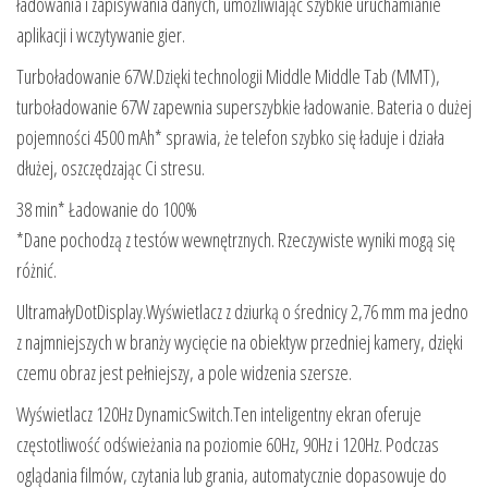
ładowania i zapisywania danych, umożliwiając szybkie uruchamianie
aplikacji i wczytywanie gier.
Turboładowanie 67W.Dzięki technologii Middle Middle Tab (MMT),
turboładowanie 67W zapewnia superszybkie ładowanie. Bateria o dużej
pojemności 4500 mAh* sprawia, że telefon szybko się ładuje i działa
dłużej, oszczędzając Ci stresu.
38 min* Ładowanie do 100%
*Dane pochodzą z testów wewnętrznych. Rzeczywiste wyniki mogą się
różnić.
UltramałyDotDisplay.Wyświetlacz z dziurką o średnicy 2,76 mm ma jedno
z najmniejszych w branży wycięcie na obiektyw przedniej kamery, dzięki
czemu obraz jest pełniejszy, a pole widzenia szersze.
Wyświetlacz 120Hz DynamicSwitch.Ten inteligentny ekran oferuje
częstotliwość odświeżania na poziomie 60Hz, 90Hz i 120Hz. Podczas
oglądania filmów, czytania lub grania, automatycznie dopasowuje do