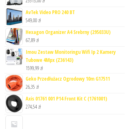
25515,00
zł
AvTek Video PRO 240 BT
549,00
zł
Hexagon Organizer A4 Srebrny (295033U)
67,89
zł
Imou Zestaw Monitoringu Wifi Ip 2 Kamery
Tubowe 4Mpx (Z36143)
1599,99
zł
Geko Przedłużacz Ogrodowy 10m G17511
26,35
zł
Axis 01761 001 P14 Front Kit C (1761001)
274,54
zł