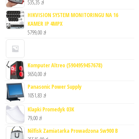
535,35
zł
HIKVISION SYSTEM MONITORINGU NA 16
KAMER IP 4MPX
5799,00
zł
Komputer Altreo (5904959457678)
3650,00
zł
Panasonic Power Supply
1051,83
zł
Klapki Promedyk 03K
79,00
zł
Nilfisk Zamiatarka Prowadzona Sw900 B