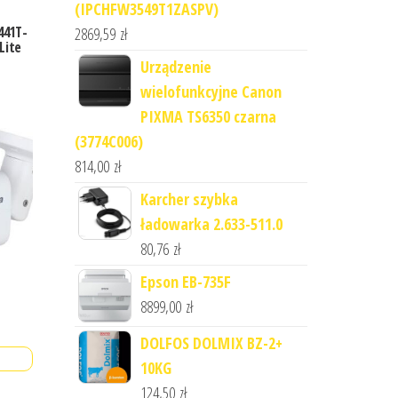
(IPCHFW3549T1ZASPV)
441T-
2869,59
zł
Lite
Urządzenie
wielofunkcyjne Canon
PIXMA TS6350 czarna
(3774C006)
814,00
zł
Karcher szybka
ładowarka 2.633-511.0
80,76
zł
Epson EB-735F
8899,00
zł
DOLFOS DOLMIX BZ-2+
10KG
124,50
zł