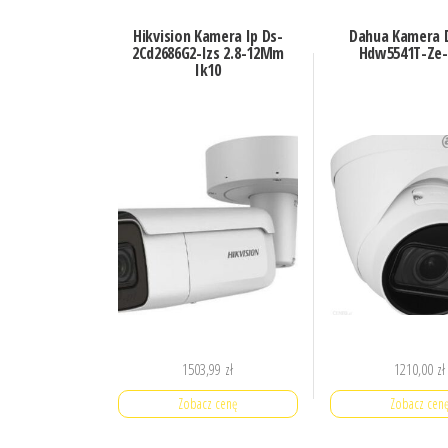
Hikvision Kamera Ip Ds-
Dahua Kamera 
2Cd2686G2-Izs 2.8-12Mm
Hdw5541T-Ze-
Ik10
1503,99
zł
1210,00
zł
Zobacz cenę
Zobacz cen