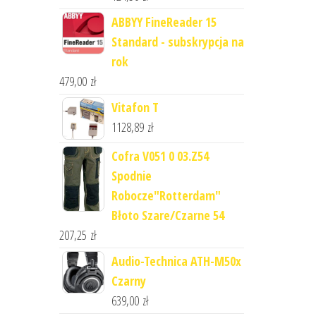
ABBYY FineReader 15
Standard - subskrypcja na
rok
479,00
zł
Vitafon T
1128,89
zł
Cofra V051 0 03.Z54
Spodnie
Robocze"Rotterdam"
Błoto Szare/Czarne 54
207,25
zł
Audio-Technica ATH-M50x
Czarny
639,00
zł