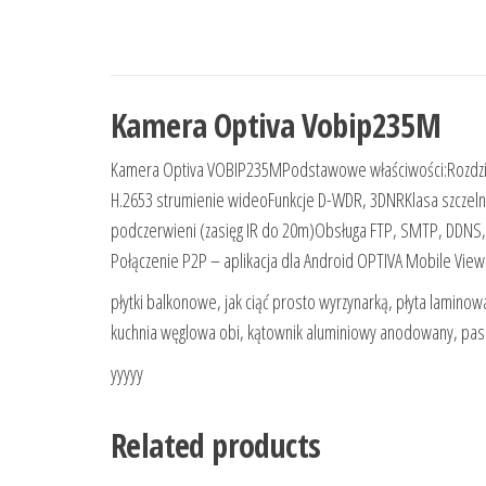
Kamera Optiva Vobip235M
Kamera Optiva VOBIP235MPodstawowe właściwości:Rozdziel
H.2653 strumienie wideoFunkcje D-WDR, 3DNRKlasa szcze
podczerwieni (zasięg IR do 20m)Obsługa FTP, SMTP, DDNS,
Połączenie P2P – aplikacja dla Android OPTIVA Mobile View
płytki balkonowe, jak ciąć prosto wyrzynarką, płyta laminow
kuchnia węglowa obi, kątownik aluminiowy anodowany, pasek
yyyyy
Related products