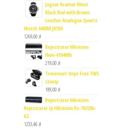
Jaguar Acamar Mens
Black Dial with Brown
Leather Analogue Quartz
Watch 44MM J8784
1269,00
zł
Rejestrator Hikvision
Hwn-4104Mh
219,00
zł
Tronsmart Onyx Free TWS
czarny
189,00
zł
Rejestrator Hikvision
Rejestrator Ip Hikvision Ds-7632Ni-
K2
1233,46
zł