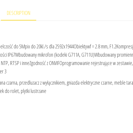
DESCRIPTION
czość do 5Mpix do 20kl./s dla 2592x1944Obiektywf = 2.8 mm, F1.2Kompresj
lności IP67Wbudowany mikrofon (kodeki G711A, G711U)Wbudowany promienn
 NTP, RTSP i inneZgodność z ONVIFOprogramowanie rejestrujące w zestawie
er 3
ana czarna, przedluzacz z wyłącznikiem, gniazda elektryczne czarne, meble ta
 do rolet, plytki lustrzane