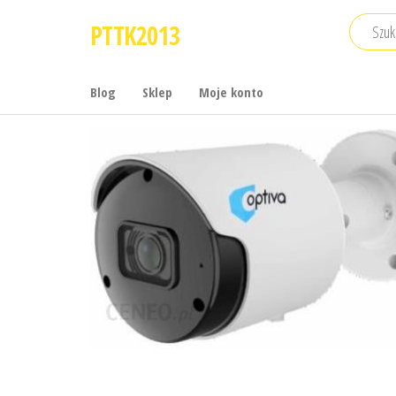
Przejdź
PTTK2013
do
treści
Blog
Sklep
Moje konto