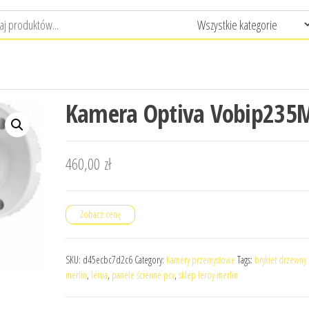
Kamera Optiva Vobip235
460,00
zł
Zobacz cenę
SKU:
d45ecbc7d2c6
Category:
Kamery przemysłowe
Tags:
brykiet drzewny 
merlin
,
lerua
,
panele ścienne pcv
,
sklep leroy merlin