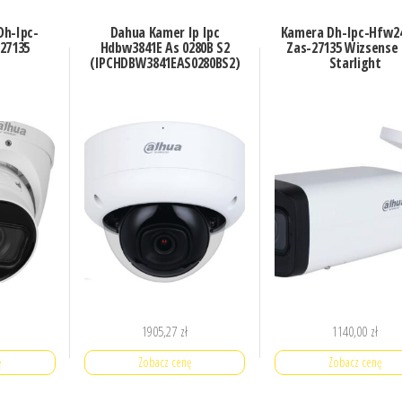
Dh-Ipc-
Dahua Kamer Ip Ipc
Kamera Dh-Ipc-Hfw2
27135
Hdbw3841E As 0280B S2
Zas-27135 Wizsense 
(IPCHDBW3841EAS0280BS2)
Starlight
1905,27
zł
1140,00
zł
ę
Zobacz cenę
Zobacz cenę