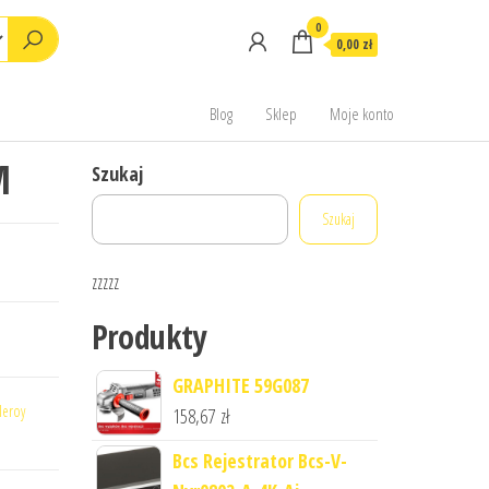
0
0,00 zł
Blog
Sklep
Moje konto
M
Szukaj
Szukaj
zzzzz
Produkty
GRAPHITE 59G087
leroy
158,67
zł
Bcs Rejestrator Bcs-V-