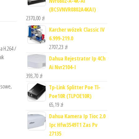
Nvr0802-A-4K-Ai
(BCSVNVR0802A4KAI)
2370,00
zł
Karcher wózek Classic IV
6.999-219.0
2707,23
zł
a H.264 /
ik
Dahua Rejestrator Ip 4Ch
,
Ai Nvr2104-I
393,70
zł
rasowe,
Tp-Link Splitter Poe Tl-
Poe10R (TLPOE10R)
65,19
zł
Dahua Kamera Ip Tioc 2.0
Ipc Hfw3549T1 Zas Pv
27135