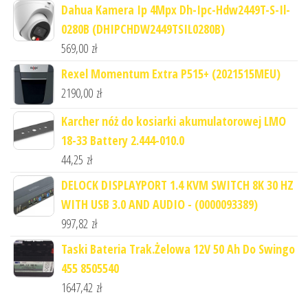
Dahua Kamera Ip 4Mpx Dh-Ipc-Hdw2449T-S-Il-
0280B (DHIPCHDW2449TSIL0280B)
569,00
zł
Rexel Momentum Extra P515+ (2021515MEU)
2190,00
zł
Karcher nóż do kosiarki akumulatorowej LMO
18-33 Battery 2.444-010.0
44,25
zł
DELOCK DISPLAYPORT 1.4 KVM SWITCH 8K 30 HZ
WITH USB 3.0 AND AUDIO - (0000093389)
997,82
zł
Taski Bateria Trak.Żelowa 12V 50 Ah Do Swingo
455 8505540
1647,42
zł