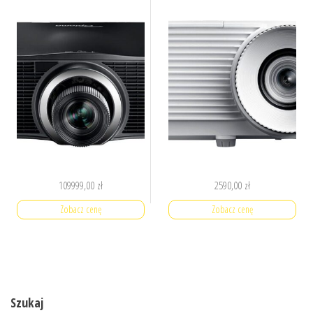
109999,00
zł
2590,00
zł
Zobacz cenę
Zobacz cenę
Szukaj