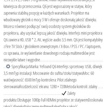
łatwiejsza do przenoszenia. Q6 jest wyposażony w statyw, który
zapewnia stabilną pozycję w każdych warunkach. Projektor ma
wbudowany głośnik o mocy 3 W i oferuje doskonałą jakość dźwięku.
Możesz również podłączyć swój osobisty system głośników do
projektora, aby uzyskać lepszą jakość dźwięku. Interfejs mini projektora
Q6 zawiera HD, USB * 2, AV, wyjście audio 3,5 mm. Q6 jest kompatybilny
z Fire TV Stick / głośnikiem zewnętrznym / X-Box / PS5 / PC / laptopem,
co sprawia, że ​​wyświetlanie dowolnego rodzaju multimediów jest
niezwykle łatwe i wygodne. . . . . . . . . . . . . . . . . . . . . . . . . . . . . . . . . . . . . . . . . . . .
. .
Specyfikacja:Marka: Yefound Q6 Interfejs sprzetowy: USB, dźwięk
3,5 mmTyp instalacji: Mocowanie do sufitu/stołu/statywuMoc: 60
watówJasność: 6500 lmTyp kontrolera: Pilot zdalnego
sterowaniaRozdzielczość ekranu: 1280 × 720Metoda kontroli: zdalny . . . .
. . . . . . . . . . . . . . . . . . . . . . . . . . . . . . . . . . . . . . . . .
Zalety
produktu:Obsługuje 1080p Full HDMini projektor ze statywemDoskonała
jakość dźwiękuPołączenie multimedialneDobra jakość. . . . . . . . . . . . . . . . . .