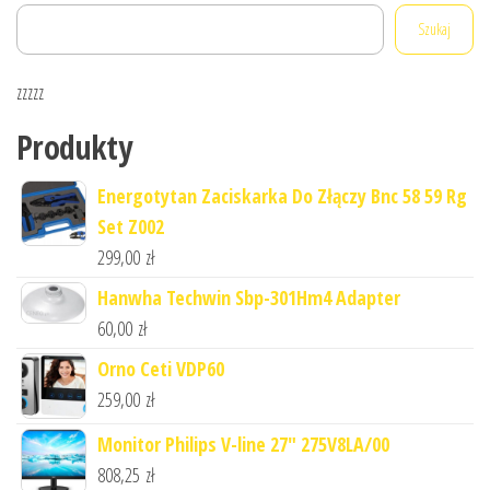
Szukaj
zzzzz
Produkty
Energotytan Zaciskarka Do Złączy Bnc 58 59 Rg
Set Z002
299,00
zł
Hanwha Techwin Sbp-301Hm4 Adapter
60,00
zł
Orno Ceti VDP60
259,00
zł
Monitor Philips V-line 27" 275V8LA/00
808,25
zł