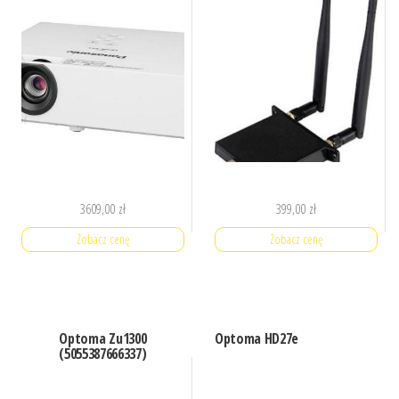
3609,00
zł
399,00
zł
Zobacz cenę
Zobacz cenę
Optoma Zu1300
Optoma HD27e
(5055387666337)