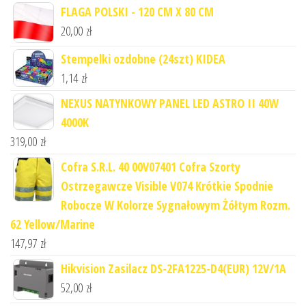
FLAGA POLSKI - 120 CM X 80 CM
20,00
zł
Stempelki ozdobne (24szt) KIDEA
1,14
zł
NEXUS NATYNKOWY PANEL LED ASTRO II 40W
4000K
319,00
zł
Cofra S.R.L. 40 00V07401 Cofra Szorty
Ostrzegawcze Visible V074 Krótkie Spodnie
Robocze W Kolorze Sygnałowym Żółtym Rozm.
62 Yellow/Marine
147,97
zł
Hikvision Zasilacz DS-2FA1225-D4(EUR) 12V/1A
52,00
zł