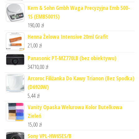
Kern & Sohn Gmbh Waga Precyzyjna Emb 500-
1S (EMB5001S)
190,00
zł
Henna Żelowa Intensive 20ml Grafit
21,00
zł
Panasonic PT-MZ770LB (bez obiektywu)
34710,00
zł
Arcoroc Filiżanka Do Kawy Trianon (Bez Spodka)
(D6920W)
5,44
zł
Vanity Opaska Welurowa Kolor Butelkowa
Zieleń
15,00
zł
Sony VPL-HW65ES/B