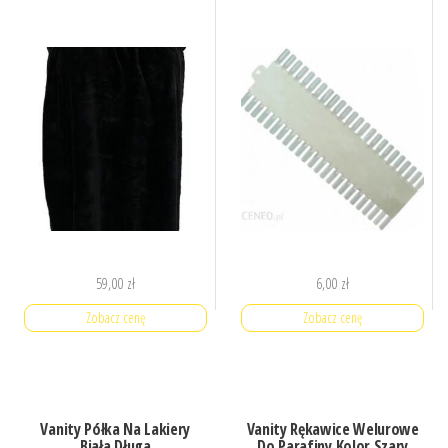
59,00
zł
6,00
zł
Zobacz cenę
Zobacz cenę
Vanity Półka Na Lakiery
Vanity Rękawice Welurowe
Biała Długa
Do Parafiny Kolor Szary