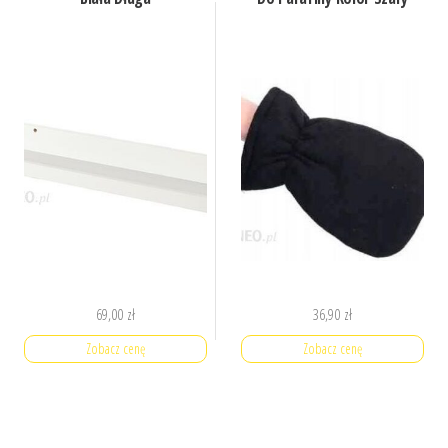
69,00
zł
36,90
zł
Zobacz cenę
Zobacz cenę