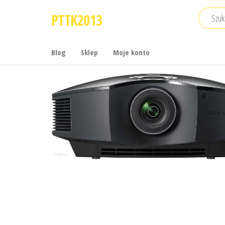
Przejdź
PTTK2013
do
treści
Blog
Sklep
Moje konto