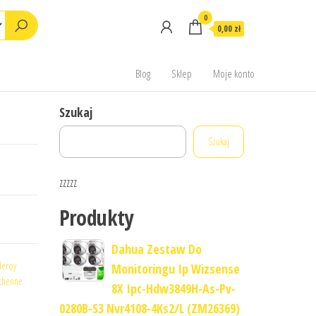
0
0,00 zł
Blog
Sklep
Moje konto
Szukaj
Szukaj
zzzzz
Produkty
Dahua Zestaw Do
leroy
Monitoringu Ip Wizsense
uchenne
8X Ipc-Hdw3849H-As-Pv-
0280B-S3 Nvr4108-4Ks2/L (ZM26369)