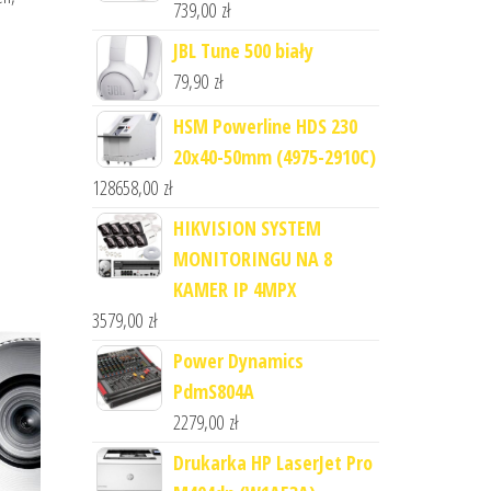
739,00
zł
JBL Tune 500 biały
79,90
zł
HSM Powerline HDS 230
20x40-50mm (4975-2910C)
128658,00
zł
HIKVISION SYSTEM
MONITORINGU NA 8
KAMER IP 4MPX
3579,00
zł
Power Dynamics
PdmS804A
2279,00
zł
Drukarka HP LaserJet Pro