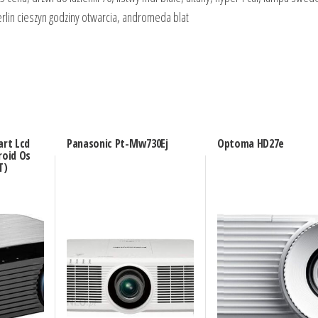
rlin cieszyn godziny otwarcia, andromeda blat
art Lcd
Panasonic Pt-Mw730Ej
Optoma HD27e
roid Os
T)