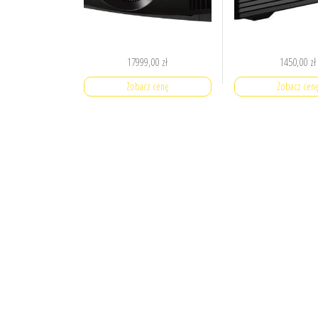
17999,00
zł
1450,00
zł
Zobacz cenę
Zobacz cen