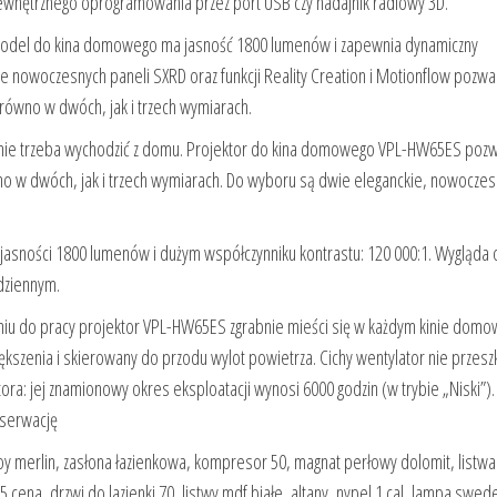
wewnętrznego oprogramowania przez port USB czy nadajnik radiowy 3D.
model do kina domowego ma jasność 1800 lumenów i zapewnia dynamiczny
e nowoczesnych paneli SXRD oraz funkcji Reality Creation i Motionflow pozwa
arówno w dwóch, jak i trzech wymiarach.
 nie trzeba wychodzić z domu. Projektor do kina domowego VPL-HW65ES poz
ówno w dwóch, jak i trzech wymiarach. Do wyboru są dwie eleganckie, nowocze
jasności 1800 lumenów i dużym współczynniku kontrastu: 120 000:1. Wygląda o
dziennym.
aniu do pracy projektor VPL-HW65ES zgrabnie mieści się w każdym kinie dom
owiększenia i skierowany do przodu wylot powietrza. Cichy wentylator nie przes
ora: jej znamionowy okres eksploatacji wynosi 6000 godzin (w trybie „Niski”)
nserwację
roy merlin, zasłona łazienkowa, kompresor 50, magnat perłowy dolomit, listwa
 cena, drzwi do lazienki 70, listwy mdf białe, altany, nypel 1 cal, lampa swed