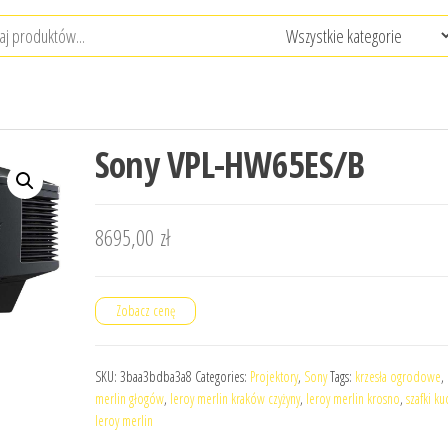
Sony VPL-HW65ES/B
8695,00
zł
Zobacz cenę
SKU:
3baa3bdba3a8
Categories:
Projektory
,
Sony
Tags:
krzesła ogrodowe
,
merlin głogów
,
leroy merlin kraków czyżyny
,
leroy merlin krosno
,
szafki k
leroy merlin