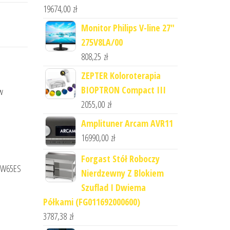
19674,00
zł
Monitor Philips V-line 27"
275V8LA/00
808,25
zł
ZEPTER Koloroterapia
BIOPTRON Compact III
w
2055,00
zł
Amplituner Arcam AVR11
16990,00
zł
Forgast Stół Roboczy
-HW65ES
Nierdzewny Z Blokiem
Szuflad I Dwiema
Półkami (FG011692000600)
3787,38
zł