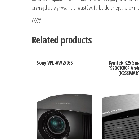
przyrząd do wyrywania chwastów, farba do sklejki, leroy me
yyyyy
Related products
Sony VPL-VW270ES
Byintek K25 Sm
1920X1080P And
(K25SMAR