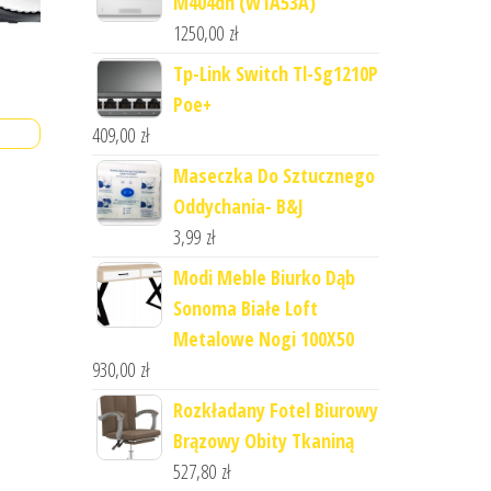
M404dn (W1A53A)
1250,00
zł
Tp-Link Switch Tl-Sg1210P
Poe+
409,00
zł
Maseczka Do Sztucznego
Oddychania- B&J
3,99
zł
Modi Meble Biurko Dąb
Sonoma Białe Loft
Metalowe Nogi 100X50
930,00
zł
Rozkładany Fotel Biurowy
Brązowy Obity Tkaniną
527,80
zł