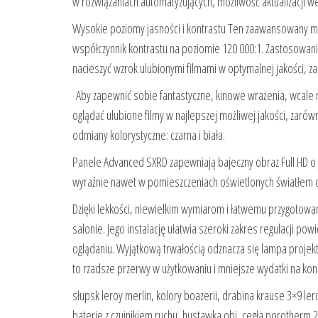
w rozwiązaniach automatyzujących, możliwość aktualizacji 
Wysokie poziomy jasności i kontrastu Ten zaawansowany 
współczynnik kontrastu na poziomie 120 000:1. Zastosowani
nacieszyć wzrok ulubionymi filmami w optymalnej jakości, z
Aby zapewnić sobie fantastyczne, kinowe wrażenia, wcale
oglądać ulubione filmy w najlepszej możliwej jakości, zar
odmiany kolorystyczne: czarna i biała.
Panele Advanced SXRD zapewniają bajeczny obraz Full HD o 
wyraźnie nawet w pomieszczeniach oświetlonych światłem 
Dzięki lekkości, niewielkim wymiarom i łatwemu przygotow
salonie. Jego instalację ułatwia szeroki zakres regulacji p
oglądaniu. Wyjątkową trwałością odznacza się lampa projekt
to rzadsze przerwy w użytkowaniu i mniejsze wydatki na ko
słupsk leroy merlin, kolory boazerii, drabina krause 3×9 le
baterie z czujnikiem ruchu, hustawka obi, cegła porotherm 25