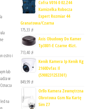
Cofra V016 0 02.Z44
Kamizelka Robocza
Expert Rozmiar 44
la
Granatowa/Czarna
175,33
zł
wala
Axis Obudowy Do Kamer
sne
Tp3801-E Czarne 4Szt.
713,40
zł
n ostro i
Kenik Kamera Ip Kenik Kg
2160Dvfas Il
owym lub
(5908231253361)
zkadza w
849,99
zł
. Oznacza
Orllo Kamera Zewnętrzna
Obrotowa Gsm Na Kartę
 led na
Sim Z7
en,