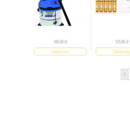
369,00
zł
125,00
zł
Zobacz cenę
Zobacz cen
1