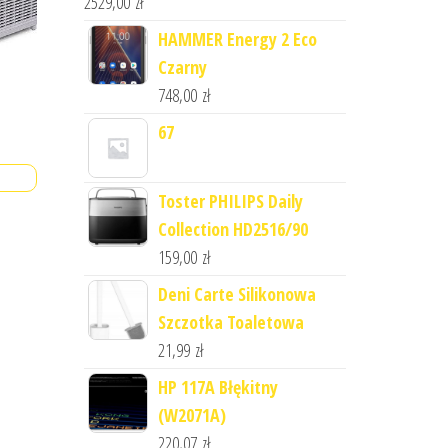
2529,00
zł
HAMMER Energy 2 Eco
Czarny
748,00
zł
67
Toster PHILIPS Daily
Collection HD2516/90
159,00
zł
Deni Carte Silikonowa
Szczotka Toaletowa
21,99
zł
HP 117A Błękitny
(W2071A)
220,07
zł