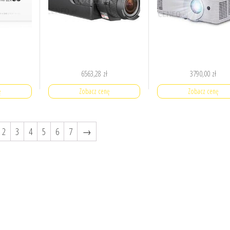
6563,28
zł
3790,00
zł
ę
Zobacz cenę
Zobacz cenę
2
3
4
5
6
7
→