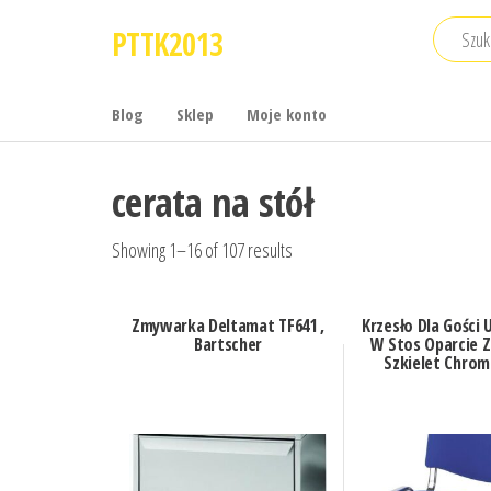
Przejdź
PTTK2013
do
treści
Blog
Sklep
Moje konto
cerata na stół
Showing 1–16 of 107 results
Zmywarka Deltamat TF641 ,
Krzesło Dla Gości
Bartscher
W Stos Oparcie Z
Szkielet Chro