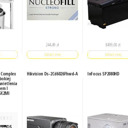
244,49
zł
8499,00
zł
ę
Zobacz cenę
Zobacz cenę
 Complex
Hikvision Ds-2Cd6026Fhwd-A
InFocus SP2080HD
bokiej
świetlenia
em I
5X2Ml