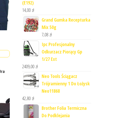
(E192)
14,00
zł
Grand Gumka Recepturka
Mix 50g
7,08
zł
Ipc Profesjonalny
Odkurzacz Piorący Gp
1/27 Ext
2409,00
zł
Dra
Neo Tools Ściągacz
Trójramienny 1 Do Łożysk
Neo11868
42,80
zł
Brother Folia Termiczna
Do Podklejania