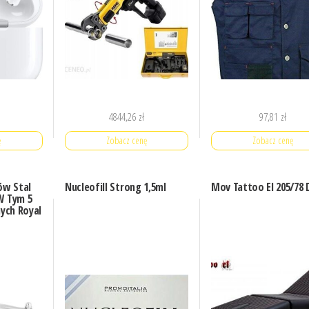
4844,26
zł
97,81
zł
ę
Zobacz cenę
Zobacz cenę
ów Stal
Nucleofill Strong 1,5ml
Mov Tattoo El 205/78 
W Tym 5
ych Royal