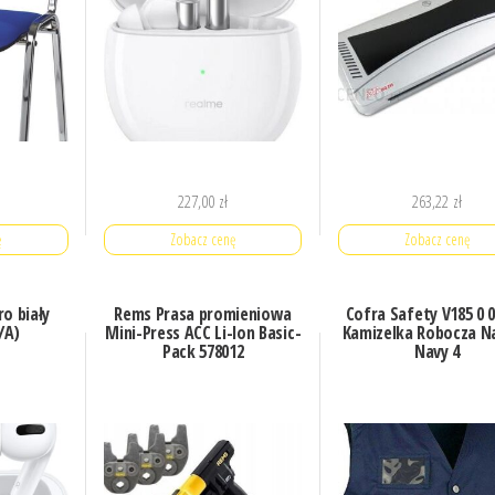
227,00
zł
263,22
zł
ę
Zobacz cenę
Zobacz cenę
ro biały
Rems Prasa promieniowa
Cofra Safety V185 0 0
/A)
Mini-Press ACC Li-lon Basic-
Kamizelka Robocza Na
Pack 578012
Navy 4