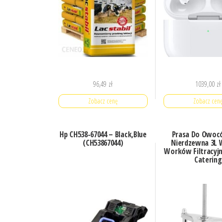
96,49
zł
1039,00
zł
Zobacz cenę
Zobacz cen
Hp CH538-67044 – Black,Blue
Prasa Do Owoc
(CH53867044)
Nierdzewna 3L 
Worków Filtracyjn
Catering