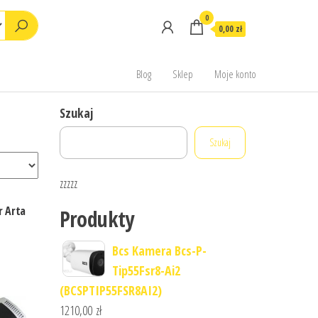
0
0,00 zł
Blog
Sklep
Moje konto
Szukaj
Szukaj
zzzzz
r Arta
Produkty
Bcs Kamera Bcs-P-
Tip55Fsr8-Ai2
(BCSPTIP55FSR8AI2)
1210,00
zł