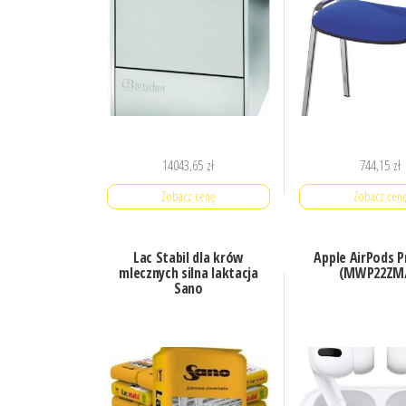
14043,65
zł
744,15
zł
Zobacz cenę
Zobacz cen
Lac Stabil dla krów
Apple AirPods P
mlecznych silna laktacja
(MWP22ZM
Sano