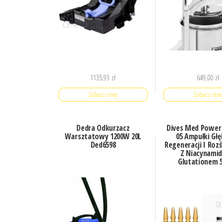
1135,93
zł
649,00
zł
Zobacz cenę
Zobacz cen
Dedra Odkurzacz
Dives Med Power
Warsztatowy 1200W 20L
05 Ampułki Głę
Ded6598
Regeneracji I Roz
Z Niacynamid
Glutationem 