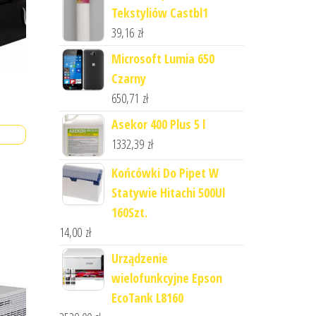
Tekstyliów Castbl1
39,16
zł
Microsoft Lumia 650
Czarny
650,71
zł
Asekor 400 Plus 5 l
1332,39
zł
Końcówki Do Pipet W
Statywie Hitachi 500Ul
160Szt.
14,00
zł
Urządzenie
wielofunkcyjne Epson
EcoTank L8160