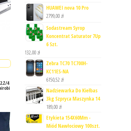
HUAWEI nova 10 Pro
2799,00
zł
Sodastream Syrop
Koncentrat Saturator 7Up
6 Szt.
132,00
zł
Zebra TC70 TC700H-
KC11ES-NA
6150,52
zł
2.Z/4
irobi
Nadziewarka Do Kiełbas
3kg Szpryca Maszynka 14
189,00
zł
Etykieta 154X60Mm -
Miód Nawłociowy 100szt.