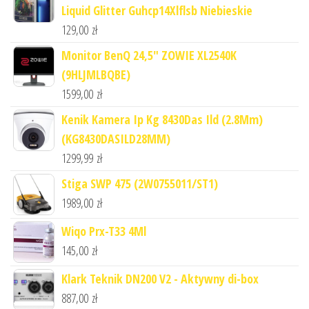
Liquid Glitter Guhcp14Xlflsb Niebieskie
129,00
zł
Monitor BenQ 24,5" ZOWIE XL2540K
(9HLJMLBQBE)
1599,00
zł
Kenik Kamera Ip Kg 8430Das Ild (2.8Mm)
(KG8430DASILD28MM)
1299,99
zł
Stiga SWP 475 (2W0755011/ST1)
1989,00
zł
Wiqo Prx-T33 4Ml
145,00
zł
Klark Teknik DN200 V2 - Aktywny di-box
887,00
zł