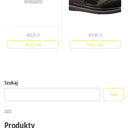
430,01
zł
419,43
zł
Zobacz cenę
Zobacz cenę
Szukaj
Szukaj
zzzzz
Produkty