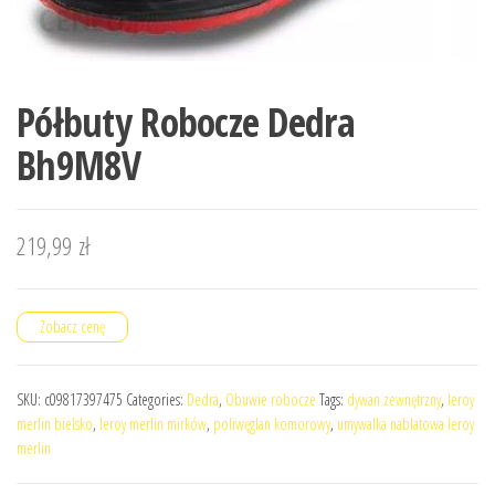
Półbuty Robocze Dedra
Bh9M8V
219,99
zł
Zobacz cenę
SKU:
c09817397475
Categories:
Dedra
,
Obuwie robocze
Tags:
dywan zewnętrzny
,
leroy
merlin bielsko
,
leroy merlin mirków
,
poliwęglan komorowy
,
umywalka nablatowa leroy
merlin