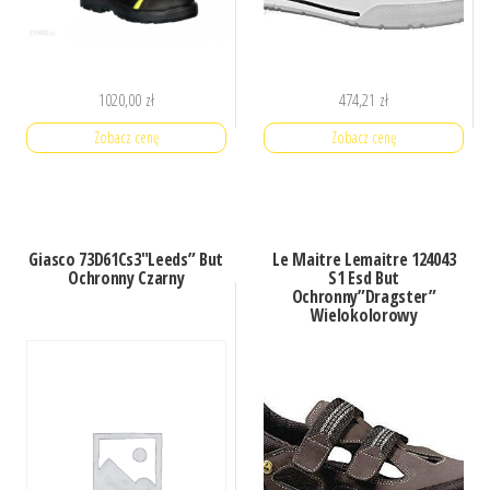
1020,00
zł
474,21
zł
Zobacz cenę
Zobacz cenę
Giasco 73D61Cs3″Leeds” But
Le Maitre Lemaitre 124043
Ochronny Czarny
S1 Esd But
Ochronny”Dragster”
Wielokolorowy