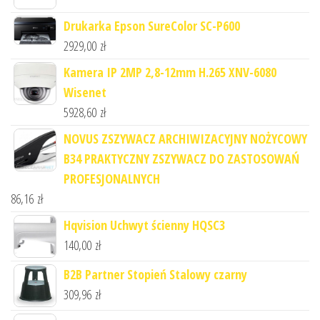
Drukarka Epson SureColor SC-P600
2929,00
zł
Kamera IP 2MP 2,8-12mm H.265 XNV-6080
Wisenet
5928,60
zł
NOVUS ZSZYWACZ ARCHIWIZACYJNY NOŻYCOWY
B34 PRAKTYCZNY ZSZYWACZ DO ZASTOSOWAŃ
PROFESJONALNYCH
86,16
zł
Hqvision Uchwyt ścienny HQSC3
140,00
zł
B2B Partner Stopień Stalowy czarny
309,96
zł