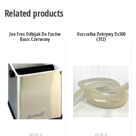
Related products
Joe Frex Odbijak Do Fusów
Uszczelka Pokrywy Dz300
Basic Czerwony
(312)
149,00
zł
60,00
zł