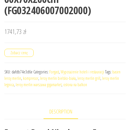
(FG032406007002000)
1741,73
zł
Zobacz cenę
SKU:
dafdb74e3d6e
Categories:
Forgast
,
Wyposażenie hoteli i restauracji
Tags:
basen
leroy merlin
,
kompresor
,
leroy merlin bielsko-biała
,
leroy merlin grill
,
leroy merlin
legnica
,
leroy merlin warszawa gigamarket
,
osłona na balkon
DESCRIPTION