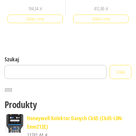
194,34
zł
412,00
zł
Zobacz cenę
Zobacz cenę
Szukaj
Szukaj
zzzzz
Produkty
Honeywell Kolektor Danych Ck65 (Ck65-L0N-
Emn212E)
11741,44
zł