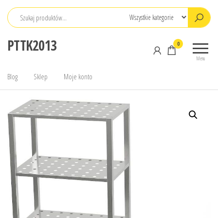
Przejdź
do
treści
PTTK2013
0
Menu
Blog
Sklep
Moje konto