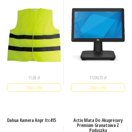
11,03
zł
11230,73
zł
Zobacz cenę
Zobacz cenę
Dahua Kamera Anpr Itc415
Activ Mata Do Akupresury
Premium Granatowa Z
Poduszką