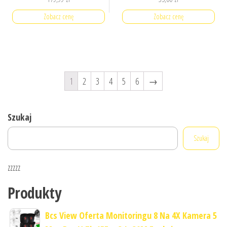
Zobacz cenę
Zobacz cenę
1
2
3
4
5
6
→
Szukaj
Szukaj
zzzzz
Produkty
Bcs View Oferta Monitoringu 8 Na 4X Kamera 5