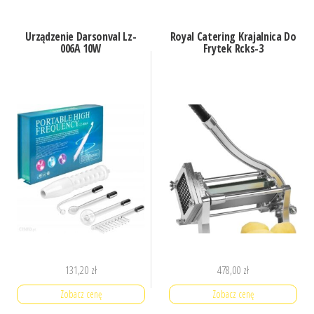
Urządzenie Darsonval Lz-
Royal Catering Krajalnica Do
006A 10W
Frytek Rcks-3
131,20
zł
478,00
zł
Zobacz cenę
Zobacz cenę