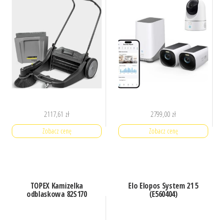
2117,61
zł
2799,00
zł
Zobacz cenę
Zobacz cenę
TOPEX Kamizelka
Elo Elopos System 21 5
odblaskowa 82S170
(E560404)