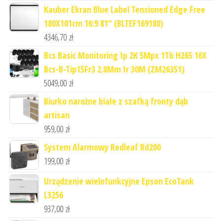
Kauber Ekran Blue Label Tensioned Edge Free
180X101cm 16:9 81" (BLTEF169180)
4346,70
zł
Bcs Basic Monitoring Ip 2K 5Mpx 1Tb H265 16X
Bcs-B-Tip15Fr3 2.8Mm Ir 30M (ZM26351)
5049,00
zł
Biurko narożne białe z szafką fronty dąb
artisan
959,00
zł
System Alarmowy Redleaf Rd200
199,00
zł
Urządzenie wielofunkcyjne Epson EcoTank
L3256
937,00
zł