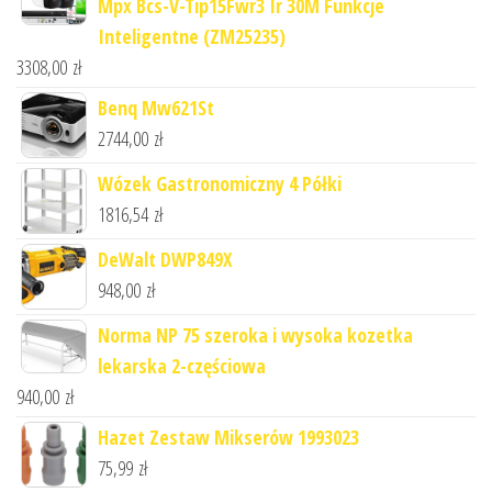
Mpx Bcs-V-Tip15Fwr3 Ir 30M Funkcje
Inteligentne (ZM25235)
3308,00
zł
Benq Mw621St
2744,00
zł
Wózek Gastronomiczny 4 Półki
1816,54
zł
DeWalt DWP849X
948,00
zł
Norma NP 75 szeroka i wysoka kozetka
lekarska 2-częściowa
940,00
zł
Hazet Zestaw Mikserów 1993023
75,99
zł