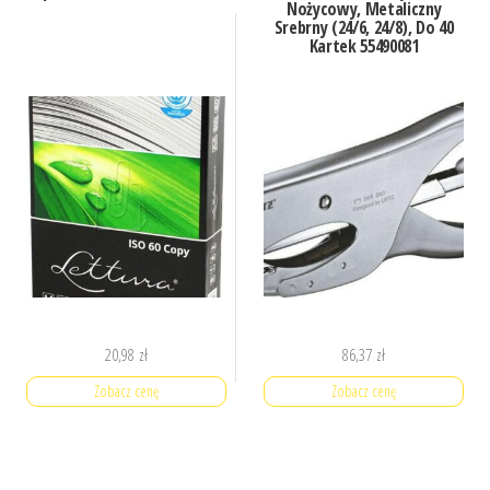
Nożycowy, Metaliczny
Srebrny (24/6, 24/8), Do 40
Kartek 55490081
20,98
zł
86,37
zł
Zobacz cenę
Zobacz cenę