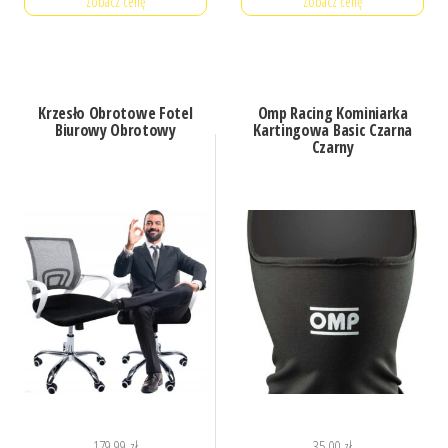
Zobacz cenę
Zobacz cenę
Krzesło Obrotowe Fotel
Omp Racing Kominiarka
Biurowy Obrotowy
Kartingowa Basic Czarna
Czarny
179,99
zł
35,00
zł