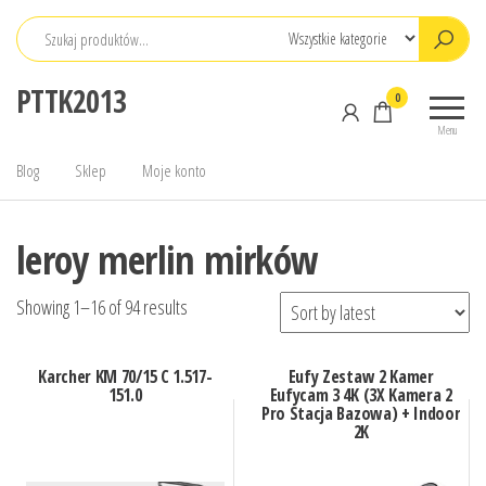
Przejdź
do
treści
PTTK2013
0
Menu
Blog
Sklep
Moje konto
leroy merlin mirków
Showing 1–16 of 94 results
Karcher KM 70/15 C 1.517-
Eufy Zestaw 2 Kamer
151.0
Eufycam 3 4K (3X Kamera 2
Pro Stacja Bazowa) + Indoor
2K