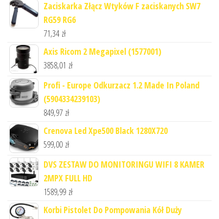
Zaciskarka Złącz Wtyków F zaciskanych SW7
RG59 RG6
71,34
zł
Axis Ricom 2 Megapixel (1577001)
3858,01
zł
Profi - Europe Odkurzacz 1.2 Made In Poland
(5904334239103)
849,97
zł
Crenova Led Xpe500 Black 1280X720
599,00
zł
DVS ZESTAW DO MONITORINGU WIFI 8 KAMER
2MPX FULL HD
1589,99
zł
Korbi Pistolet Do Pompowania Kół Duży