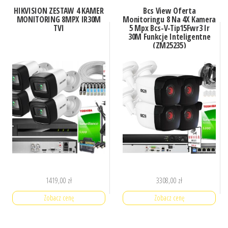
HIKVISION ZESTAW 4 KAMER
Bcs View Oferta
MONITORING 8MPX IR30M
Monitoringu 8 Na 4X Kamera
TVI
5 Mpx Bcs-V-Tip15Fwr3 Ir
30M Funkcje Inteligentne
(ZM25235)
1419,00
zł
3308,00
zł
Zobacz cenę
Zobacz cenę