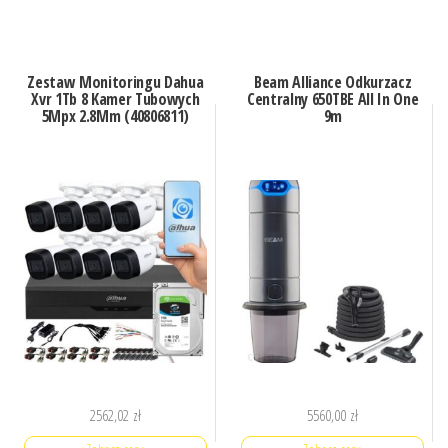
Zestaw Monitoringu Dahua
Beam Alliance Odkurzacz
Xvr 1Tb 8 Kamer Tubowych
Centralny 650TBE All In One
5Mpx 2.8Mm (40806811)
9m
2562,02
zł
5560,00
zł