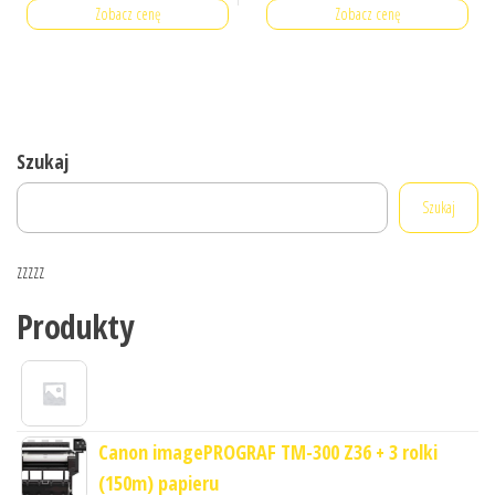
Zobacz cenę
Zobacz cenę
Szukaj
Szukaj
zzzzz
Produkty
Canon imagePROGRAF TM-300 Z36 + 3 rolki
(150m) papieru