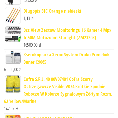
829,00
zł
Długopis BIC Orange niebieski
1,13
zł
Bcs View Zestaw Monitoringu 16 Kamer 4 Mpx
Ir 50M Motozoom Starlight (ZM23203)
16589,00
zł
Kserokopiarka Xerox System Druku Primelink
Baner C9065
65500,00
zł
Cofra S.R.L. 40 00V07401 Cofra Szorty
Ostrzegawcze Visible V074 Krótkie Spodnie
Robocze W Kolorze Sygnałowym Żółtym Rozm.
62 Yellow/Marine
147,97
zł