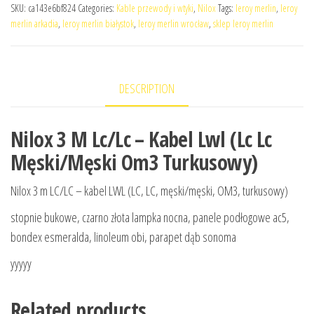
SKU:
ca143e6bf824
Categories:
Kable przewody i wtyki
,
Nilox
Tags:
leroy merlin
,
leroy
merlin arkadia
,
leroy merlin białystok
,
leroy merlin wrocław
,
sklep leroy merlin
DESCRIPTION
Nilox 3 M Lc/Lc – Kabel Lwl (Lc Lc
Męski/Męski Om3 Turkusowy)
Nilox 3 m LC/LC – kabel LWL (LC, LC, męski/męski, OM3, turkusowy)
stopnie bukowe, czarno złota lampka nocna, panele podłogowe ac5,
bondex esmeralda, linoleum obi, parapet dąb sonoma
yyyyy
Related products