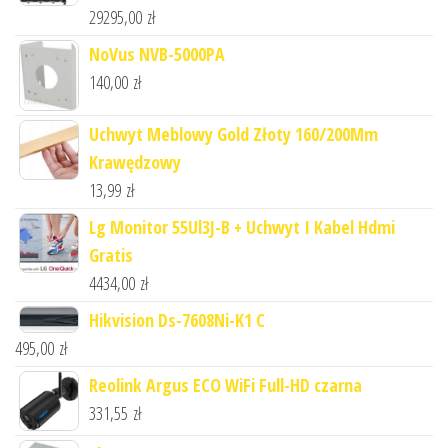
29295,00
zł
NoVus NVB-5000PA
140,00
zł
Uchwyt Meblowy Gold Złoty 160/200Mm
Krawędzowy
13,99
zł
Lg Monitor 55Ul3J-B + Uchwyt I Kabel Hdmi
Gratis
4434,00
zł
Hikvision Ds-7608Ni-K1 C
495,00
zł
Reolink Argus ECO WiFi Full-HD czarna
331,55
zł