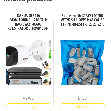
DAHUA OFERTA
Spacetronik SPACETRONIK
MONITORINGU 2 MPX 1X
WTYK SIECIOWY RJ45 CAT 5E
HAC-B2A21-0360B,
FTP NC-RJ455FT-0_25 25 SZT.
REJESTRATOR DH-XVR1B04-I
649,00
zł
12,00
zł
Zobacz cenę
Zobacz cenę