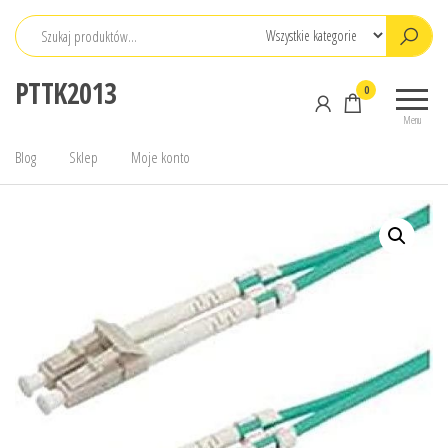
Przejdź
do
treści
PTTK2013
0
Menu
Blog
Sklep
Moje konto