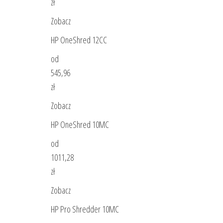
zł
Zobacz
HP OneShred 12CC
od
545,96
zł
Zobacz
HP OneShred 10MC
od
1011,28
zł
Zobacz
HP Pro Shredder 10MC