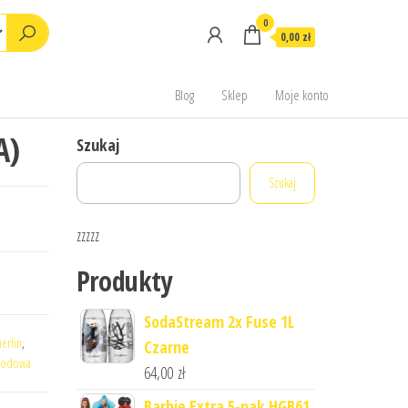
0
0,00 zł
Blog
Sklep
Moje konto
A)
Szukaj
Szukaj
zzzzz
Produkty
SodaStream 2x Fuse 1L
erlin
,
Czarne
grodowa
64,00
zł
Barbie Extra 5-pak HGB61