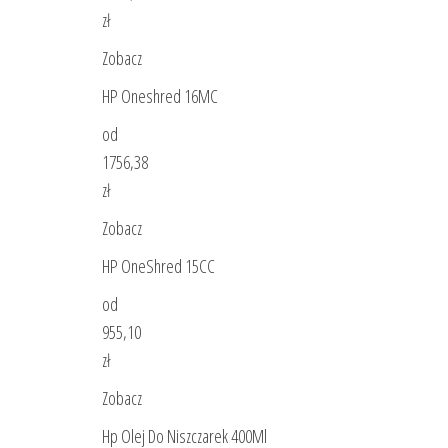
zł
Zobacz
HP Oneshred 16MC
od
1756,38
zł
Zobacz
HP OneShred 15CC
od
955,10
zł
Zobacz
Hp Olej Do Niszczarek 400Ml