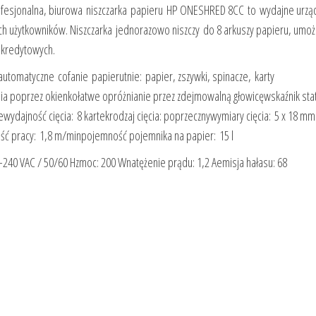
rofesjonalna, biurowa niszczarka papieru HP ONESHRED 8CC to wydajne urzą
h użytkowników. Niszczarka jednorazowo niszczy do 8 arkuszy papieru, umożl
 kredytowych.
utomatyczne cofanie papierutnie: papier, zszywki, spinacze, karty
nia poprzez okienkołatwe opróżnianie przez zdejmowalną głowicęwskaźnik sta
iewydajność cięcia: 8 kartekrodzaj cięcia: poprzecznywymiary cięcia: 5 x 18 
ść pracy: 1,8 m/minpojemność pojemnika na papier: 15 l
0-240 VAC / 50/60 Hzmoc: 200 Wnatężenie prądu: 1,2 Aemisja hałasu: 68