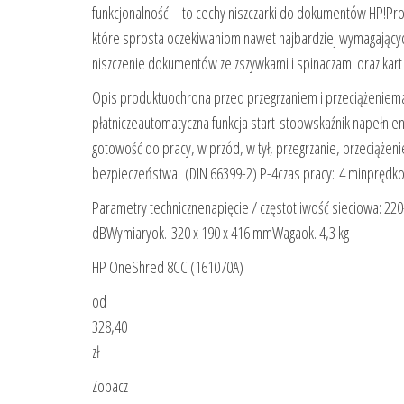
funkcjonalność – to cechy niszczarki do dokumentów HP!P
które sprosta oczekiwaniom nawet najbardziej wymagającyc
niszczenie dokumentów ze zszywkami i spinaczami oraz kart
Opis produktuochrona przed przegrzaniem i przeciążeniema
płatniczeautomatyczna funkcja start-stopwskaźnik napełnie
gotowość do pracy, w przód, w tył, przegrzanie, przeciążen
bezpieczeństwa: (DIN 66399-2) P-4czas pracy: 4 minprędko
Parametry technicznenapięcie / częstotliwość sieciowa: 22
dBWymiaryok. 320 x 190 x 416 mmWagaok. 4,3 kg
HP OneShred 8CC (161070A)
od
328,40
zł
Zobacz