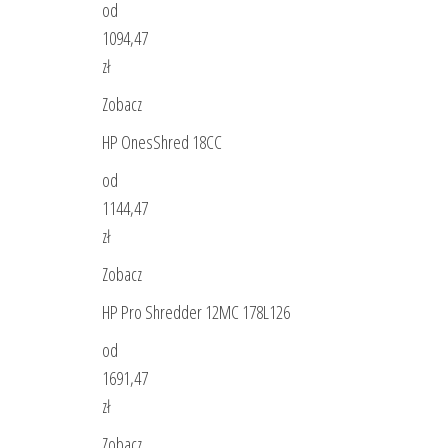
od
1094,47
zł
Zobacz
HP OnesShred 18CC
od
1144,47
zł
Zobacz
HP Pro Shredder 12MC 178L126
od
1691,47
zł
Zobacz