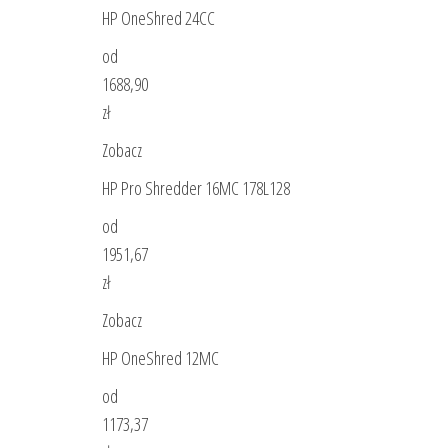
HP OneShred 24CC
od
1688,90
zł
Zobacz
HP Pro Shredder 16MC 178L128
od
1951,67
zł
Zobacz
HP OneShred 12MC
od
1173,37