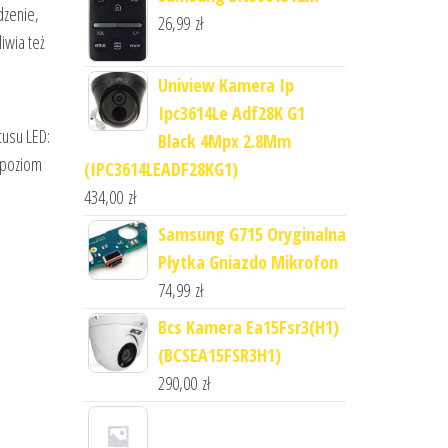
dzenie,
26,99
zł
iwia też
Uniview Kamera Ip
Ipc3614Le Adf28K G1
tusu LED:
Black 4Mpx 2.8Mm
mmpoziom
(IPC3614LEADF28KG1)
434,00
zł
Samsung G715 Oryginalna
Płytka Gniazdo Mikrofon
74,99
zł
Bcs Kamera Ea15Fsr3(H1)
(BCSEA15FSR3H1)
290,00
zł