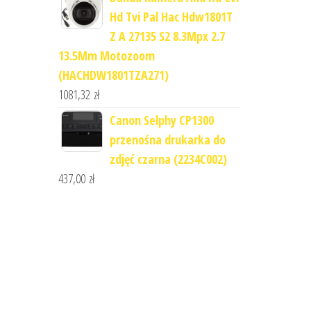
Hd Tvi Pal Hac Hdw1801T
Z A 27135 S2 8.3Mpx 2.7
13.5Mm Motozoom
(HACHDW1801TZA271)
1081,32
zł
Canon Selphy CP1300
przenośna drukarka do
zdjęć czarna (2234C002)
437,00
zł