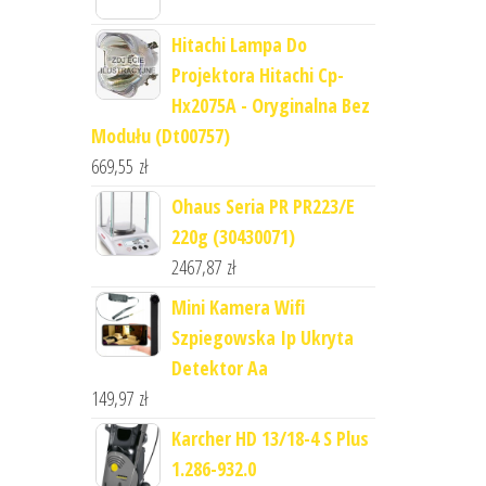
Hitachi Lampa Do
Projektora Hitachi Cp-
Hx2075A - Oryginalna Bez
Modułu (Dt00757)
669,55
zł
Ohaus Seria PR PR223/E
220g (30430071)
2467,87
zł
Mini Kamera Wifi
Szpiegowska Ip Ukryta
Detektor Aa
149,97
zł
Karcher HD 13/18-4 S Plus
1.286-932.0