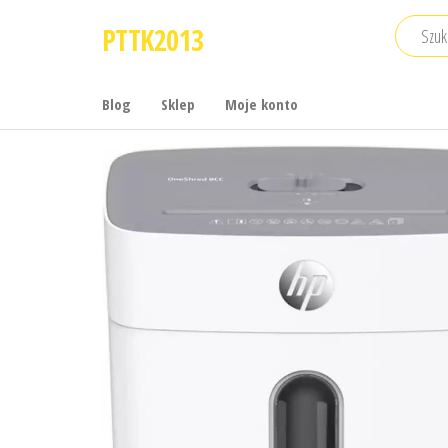
Przejdź
PTTK2013
do
treści
Blog
Sklep
Moje konto