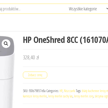
HP OneShred 8CC (161070
328,40
zł
Zobacz cenę
SKU:
f30b79857e8a
Categories:
HP
,
Niszczarki
Tags:
blaty kuchenne leroy m
karnisze leroy merlin
,
leroy merlin suchy las
,
leroy merlin żory
,
skrzynia o