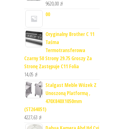
9620,00
zł
00
Oryginalny Brother C 11
Taśma
Termotransferowa
Czarny 50 Strony 29.75 Groszy Za
Stronę Zastępuje C11 Folia
14,05
zł
Stalgast Meble Wózek Z
Unoszoną Platformą ,
470X840X1050mm
(ST264051)
4227,63
zł
Dahua Kamera Ahd Hd Cvi