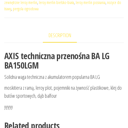
zewnętrzne leroy merlin
,
leroy merlin bielsko-biała
,
leroy merlin posnania
,
nożyce do
trawy
,
pergola ogrodowa
DESCRIPTION
AXIS techniczna przenośna BA LG
BA150LGM
Solidna waga techniczna z akumulatorem popularna BA LG
moskitiera z ramą, leroy plot, pojemniki na żywność plastikowe, klej do
butów sportowych, dąb balfour
yyyyy
Related products