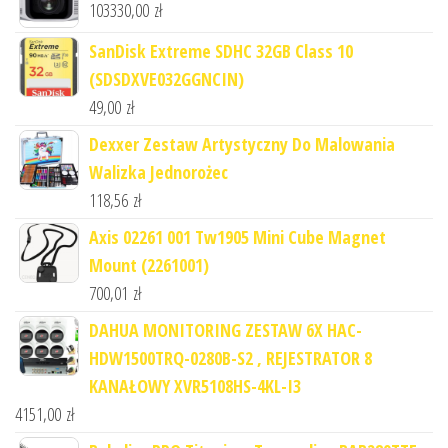
103330,00
zł
SanDisk Extreme SDHC 32GB Class 10
(SDSDXVE032GGNCIN)
49,00
zł
Dexxer Zestaw Artystyczny Do Malowania
Walizka Jednorożec
118,56
zł
Axis 02261 001 Tw1905 Mini Cube Magnet
Mount (2261001)
700,01
zł
DAHUA MONITORING ZESTAW 6X HAC-
HDW1500TRQ-0280B-S2 , REJESTRATOR 8
KANAŁOWY XVR5108HS-4KL-I3
4151,00
zł