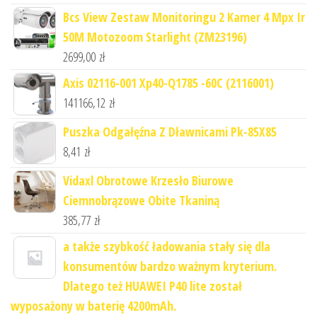
Bcs View Zestaw Monitoringu 2 Kamer 4 Mpx Ir
50M Motozoom Starlight (ZM23196)
2699,00
zł
Axis 02116-001 Xp40-Q1785 -60C (2116001)
141166,12
zł
Puszka Odgałęźna Z Dławnicami Pk-85X85
8,41
zł
Vidaxl Obrotowe Krzesło Biurowe
Ciemnobrązowe Obite Tkaniną
385,77
zł
a także szybkość ładowania stały się dla
konsumentów bardzo ważnym kryterium.
Dlatego też HUAWEI P40 lite został
wyposażony w baterię 4200mAh.