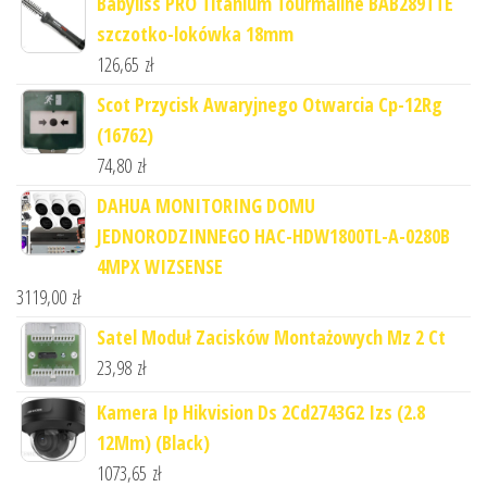
Babyliss PRO Titanium Tourmaline BAB289TTE
szczotko-lokówka 18mm
126,65
zł
Scot Przycisk Awaryjnego Otwarcia Cp-12Rg
(16762)
74,80
zł
DAHUA MONITORING DOMU
JEDNORODZINNEGO HAC-HDW1800TL-A-0280B
4MPX WIZSENSE
3119,00
zł
Satel Moduł Zacisków Montażowych Mz 2 Ct
23,98
zł
Kamera Ip Hikvision Ds 2Cd2743G2 Izs (2.8
12Mm) (Black)
1073,65
zł