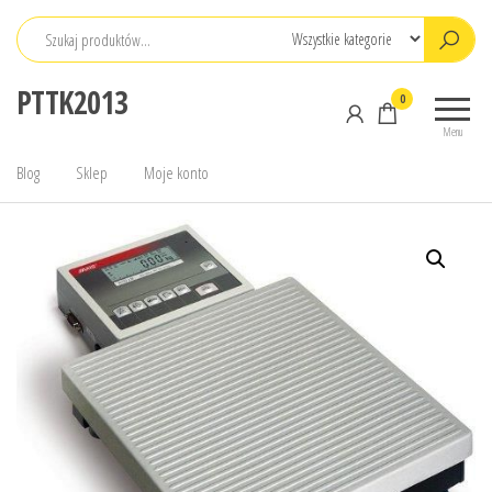
Przejdź
do
treści
PTTK2013
0
Menu
Blog
Sklep
Moje konto