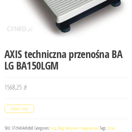
AXIS techniczna przenośna BA
LG BA150LGM
1568,25
zł
Zobacz cenę
SKU:
37c9e04e8db8
Categories:
Axis
,
Wagi sklepowe i magazynowe
Tags:
drzwi