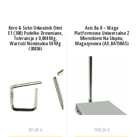
Kern & Sohn Odważnik Oiml
Axis Ba R – Waga
E1 (308) Pudełko Drewniane,
Platformowa Uniwersalna Z
Tolerancja ± 0,004 Mg,
Miernikiem Na Słupku,
Wartość Nominalna 50 Mg
Magazynowa (AX_BA15RA5)
(30836)
451,40
zł
1965,54
zł