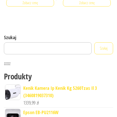
Zobacz cenę
Zobacz cenę
Szukaj
Szukaj
zzzzz
Produkty
Kenik Kamera Ip Kenik Kg 5260Tzas Il 3
(3460819037310)
1339,99
zł
Epson EB-PU2116W