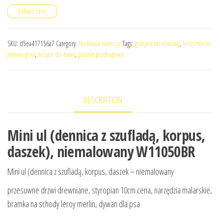
Zobacz cenę
SKU:
d5ea417156a7
Category:
Hodowla zwierząt
Tags:
grzejnik łazienkowy
,
leroy merlin
jelenia góra
,
nożyce do trawy
,
panele podłogowe
DESCRIPTION
Mini ul (dennica z szufladą, korpus,
daszek), niemalowany W11050BR
Mini ul (dennica z szufladą, korpus, daszek – niemalowany
przesuwne drzwi drewniane, styropian 10cm cena, narzędzia malarskie,
bramka na schody leroy merlin, dywan dla psa