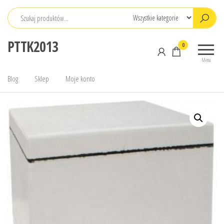
Przejdź
do
treści
PTTK2013
0
Menu
Blog
Sklep
Moje konto