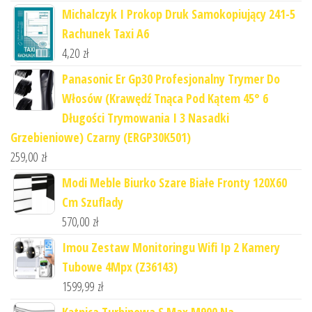
Michalczyk I Prokop Druk Samokopiujący 241-5
Rachunek Taxi A6
4,20
zł
Panasonic Er Gp30 Profesjonalny Trymer Do
Włosów (Krawędź Tnąca Pod Kątem 45° 6
Długości Trymowania I 3 Nasadki
Grzebieniowe) Czarny (ERGP30K501)
259,00
zł
Modi Meble Biurko Szare Białe Fronty 120X60
Cm Szuflady
570,00
zł
Imou Zestaw Monitoringu Wifi Ip 2 Kamery
Tubowe 4Mpx (Z36143)
1599,99
zł