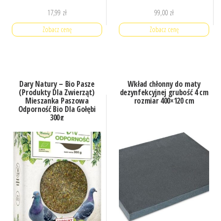
17,99
zł
99,00
zł
Zobacz cenę
Zobacz cenę
Dary Natury – Bio Pasze
Wkład chłonny do maty
(Produkty Dla Zwierząt)
dezynfekcyjnej grubość 4 cm
Mieszanka Paszowa
rozmiar 400×120 cm
Odporność Bio Dla Gołębi
300g