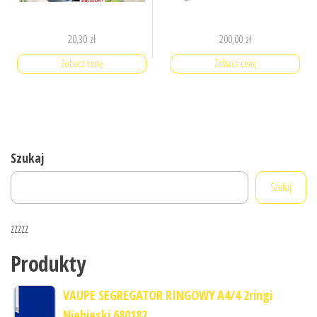
20,30
zł
200,00
zł
Zobacz cenę
Zobacz cenę
Szukaj
Szukaj
zzzzz
Produkty
VAUPE SEGREGATOR RINGOWY A4/4 2ringi
Niebieski 680182