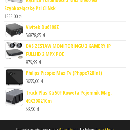
Kątnica Turbinowa S Max M900 Na
Szybkozłączkę Ptl Cl Nsk
1352,00
zł
Vivitek Du6198Z
56878,85
zł
DVS ZESTAW MONITORINGU 2 KAMERY IP
FULLHD 2 MPX POE
879,99
zł
Philips Picopix Max Tv (Phppx720Int)
3699,00
zł
Truck Plus Ktr50F Kuweta Pojemnik Mag.
49X30X21Cm
53,90
zł
Dumnie wspierane przez
WordPress
|
Motyw:
Envo Shop