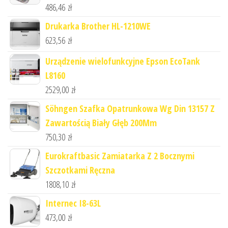
486,46
zł
Drukarka Brother HL-1210WE
623,56
zł
Urządzenie wielofunkcyjne Epson EcoTank
L8160
2529,00
zł
Söhngen Szafka Opatrunkowa Wg Din 13157 Z
Zawartością Biały Głęb 200Mm
750,30
zł
Eurokraftbasic Zamiatarka Z 2 Bocznymi
Szczotkami Ręczna
1808,10
zł
Internec I8-63L
473,00
zł