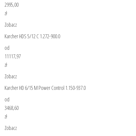
2995,00
zł
Zobacz
Karcher HDS 5/12 C 1.272-900.0
od
11117,97
zł
Zobacz
Karcher HD 6/15 M Power Control 1.150-937.0
od
3468,60
zł
Zobacz