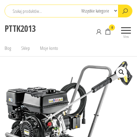
Przejdź
do
treści
PTTK2013
0
Menu
Blog
Sklep
Moje konto