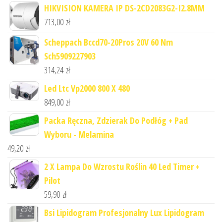
HIKVISION KAMERA IP DS-2CD2083G2-I2.8MM
713,00
zł
Scheppach Bccd70-20Pros 20V 60 Nm
Sch5909227903
314,24
zł
Led Ltc Vp2000 800 X 480
849,00
zł
Packa Ręczna, Zdzierak Do Podłóg + Pad
Wyboru - Melamina
49,20
zł
2 X Lampa Do Wzrostu Roślin 40 Led Timer +
Pilot
59,90
zł
Bsi Lipidogram Profesjonalny Lux Lipidogram