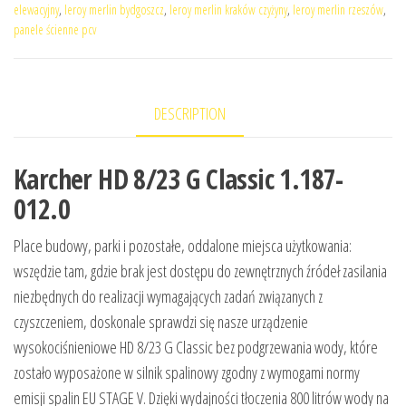
elewacyjny
,
leroy merlin bydgoszcz
,
leroy merlin kraków czyżyny
,
leroy merlin rzeszów
,
panele ścienne pcv
DESCRIPTION
Karcher HD 8/23 G Classic 1.187-
012.0
Place budowy, parki i pozostałe, oddalone miejsca użytkowania:
wszędzie tam, gdzie brak jest dostępu do zewnętrznych źródeł zasilania
niezbędnych do realizacji wymagających zadań związanych z
czyszczeniem, doskonale sprawdzi się nasze urządzenie
wysokociśnieniowe HD 8/23 G Classic bez podgrzewania wody, które
zostało wyposażone w silnik spalinowy zgodny z wymogami normy
emisji spalin EU STAGE V. Dzięki wydajności tłoczenia 800 litrów wody na