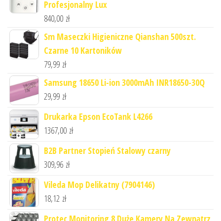
Profesjonalny Lux
840,00
zł
Sm Maseczki Higieniczne Qianshan 500szt.
Czarne 10 Kartoników
79,99
zł
Samsung 18650 Li-ion 3000mAh INR18650-30Q
29,99
zł
Drukarka Epson EcoTank L4266
1367,00
zł
B2B Partner Stopień Stalowy czarny
309,96
zł
Vileda Mop Delikatny (7904146)
18,12
zł
Protec Monitoring 8 Duże Kamery Na Zewnątrz