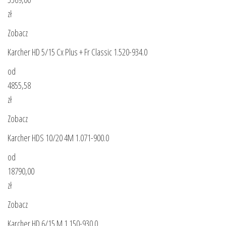
zł
Zobacz
Karcher HD 5/15 Cx Plus + Fr Classic 1.520-934.0
od
4855,58
zł
Zobacz
Karcher HDS 10/20 4M 1.071-900.0
od
18790,00
zł
Zobacz
Karcher HD 6/15 M 1.150-930.0