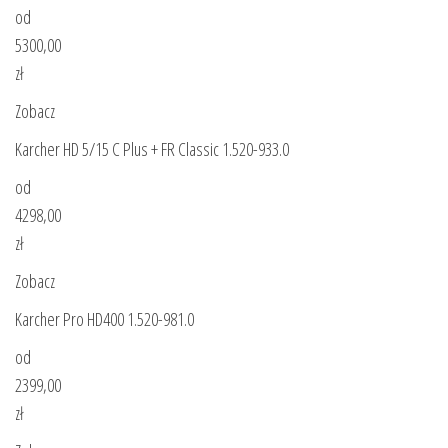
od
5300,00
zł
Zobacz
Karcher HD 5/15 C Plus + FR Classic 1.520-933.0
od
4298,00
zł
Zobacz
Karcher Pro HD400 1.520-981.0
od
2399,00
zł