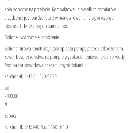
Koła odporne na przebicie. Kompaktowe i niewielkich rozmiarów
urządzenie jest bardzo łatwe w manewrowaniu na ograniczonych
obszarach. Mieści się do samochodu
Solidne i wytrzymałe urządzenie
Solidna rurowa konstrukcja zabezpiecza pompę przed uszkodzeniem.
Zawór bezpieczeństwa na pompie wysokociśnieniowej oraz filtr wody.
Pompa korbowodowa z ceramicznymi tłokami
Karcher HD 5/15 C 1.520-930.0
od
2890,00
zł
Zobacz
Karcher HD 6/15 MX Plus 1.150-931.0