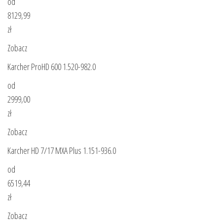
od
8129,99
zł
Zobacz
Karcher ProHD 600 1.520-982.0
od
2999,00
zł
Zobacz
Karcher HD 7/17 MXA Plus 1.151-936.0
od
6519,44
zł
Zobacz