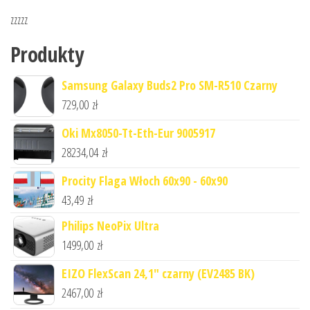
zzzzz
Produkty
Samsung Galaxy Buds2 Pro SM-R510 Czarny
729,00
zł
Oki Mx8050-Tt-Eth-Eur 9005917
28234,04
zł
Procity Flaga Włoch 60x90 - 60x90
43,49
zł
Philips NeoPix Ultra
1499,00
zł
EIZO FlexScan 24,1" czarny (EV2485 BK)
2467,00
zł