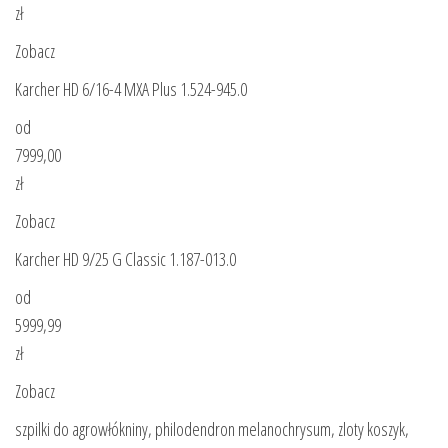
zł
Zobacz
Karcher HD 6/16-4 MXA Plus 1.524-945.0
od
7999,00
zł
Zobacz
Karcher HD 9/25 G Classic 1.187-013.0
od
5999,99
zł
Zobacz
szpilki do agrowłókniny, philodendron melanochrysum, zloty koszyk,