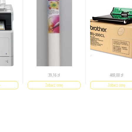
39,16
zł
469,00
zł
ę
Zobacz cenę
Zobacz cenę