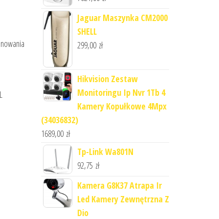
Jaguar Maszynka CM2000
SHELL
anowania
299,00
zł
Hikvision Zestaw
Monitoringu Ip Nvr 1Tb 4
L
Kamery Kopułkowe 4Mpx
(34036832)
1689,00
zł
Tp-Link Wa801N
92,75
zł
Kamera G8K37 Atrapa Ir
Led Kamery Zewnętrzna Z
Dio