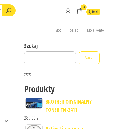
0
0,00 zł
Blog
Sklep
Moje konto
t
Szukaj
Szukaj
zzzzz
Produkty
BROTHER ORYGINALNY
TONER TN-2411
289,00
zł
r
Tags:
Active Time Zegar