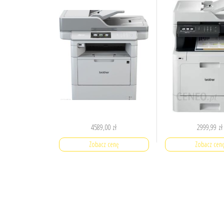
4589,00
zł
2999,99
zł
Zobacz cenę
Zobacz cen