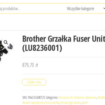
Brother Grzałka Fuser Uni
(LU8236001)
879,70
zł
Zobacz cenę
SKU:
99a323d48725
Categories:
Akcesoria do drukarek i skanerów
,
Brothe
domek narzędziowy leroy merlin
,
krzesła ogrodowe
,
mole