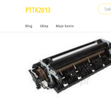
Przejdź
PTTK2013
do
treści
Blog
Sklep
Moje konto