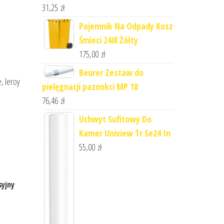
31,25
zł
Pojemnik Na Odpady Kosz
Śmieci 240l Żółty
175,00
zł
Beurer Zestaw do
, leroy
pielęgnacji paznokci MP 18
76,46
zł
Uchwyt Sufitowy Do
Kamer Uniview Tr Se24 In
55,00
zł
syjny