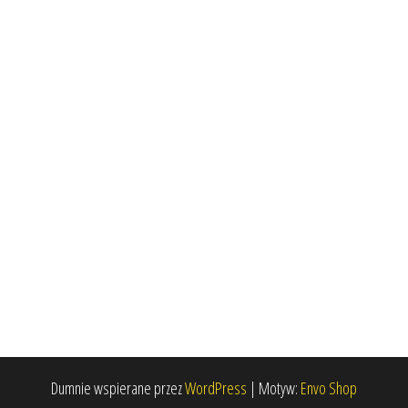
Dumnie wspierane przez
WordPress
|
Motyw:
Envo Shop