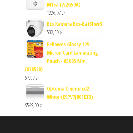
M15a (W2G50A)
1226,97
zł
Bcs Kamera Bcs-Ea18Fwr3
532,00
zł
Fellowes Glossy 125
Micron Card Laminating
Pouch - 65X95 Mm
(838530)
57,99
zł
Optoma Cinemaxd2 -
White (E9PV7J801EZ3)
9549,00
zł