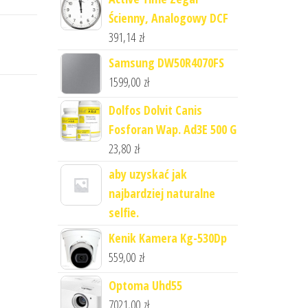
Ścienny, Analogowy DCF
391,14
zł
Samsung DW50R4070FS
1599,00
zł
Dolfos Dolvit Canis
Fosforan Wap. Ad3E 500 G
23,80
zł
aby uzyskać jak
najbardziej naturalne
selfie.
Kenik Kamera Kg-530Dp
559,00
zł
Optoma Uhd55
7021,00
zł