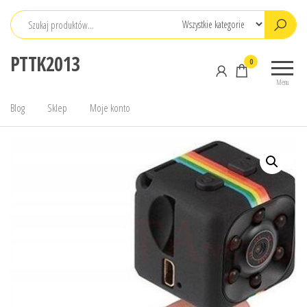
Przejdź
do
treści
PTTK2013
0
Menu
Blog
Sklep
Moje konto