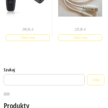
298,96
zł
229,00
zł
Zobacz cenę
Zobacz cenę
Szukaj
Szukaj
zzzzz
Produkty