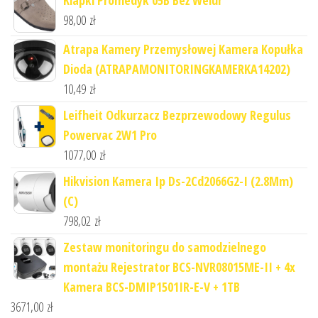
98,00
zł
Atrapa Kamery Przemysłowej Kamera Kopułka
Dioda (ATRAPAMONITORINGKAMERKA14202)
10,49
zł
Leifheit Odkurzacz Bezprzewodowy Regulus
Powervac 2W1 Pro
1077,00
zł
Hikvision Kamera Ip Ds-2Cd2066G2-I (2.8Mm)
(C)
798,02
zł
Zestaw monitoringu do samodzielnego
montażu Rejestrator BCS-NVR08015ME-II + 4x
Kamera BCS-DMIP1501IR-E-V + 1TB
3671,00
zł