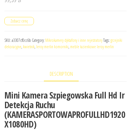
Zobacz cenę
SKU:
a3307cf0cc6b
Category:
Mikrokamery dyktafony i inne rejestratory
Tags:
grzejniki
dekoracyjne
,
kwietnik
,
leroy merlin komorniki
,
meble łazienkowe leroy merlin
DESCRIPTION
Mini Kamera Szpiegowska Full Hd Ir
Detekcja Ruchu
(KAMERASPORTOWAPROFULLHD1920
X1080HD)