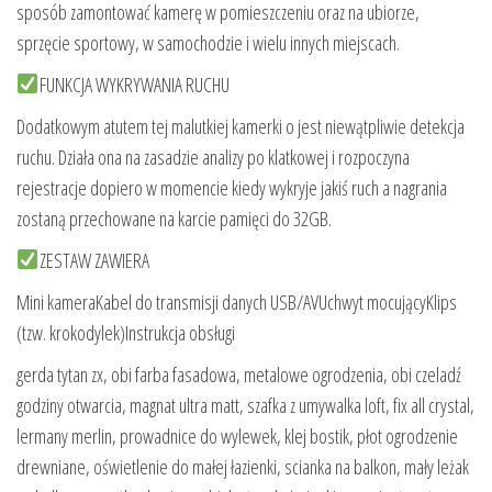
sposób zamontować kamerę w pomieszczeniu oraz na ubiorze,
sprzęcie sportowy, w samochodzie i wielu innych miejscach.
FUNKCJA WYKRYWANIA RUCHU
Dodatkowym atutem tej malutkiej kamerki o jest niewątpliwie detekcja
ruchu. Działa ona na zasadzie analizy po klatkowej i rozpoczyna
rejestracje dopiero w momencie kiedy wykryje jakiś ruch a nagrania
zostaną przechowane na karcie pamięci do 32GB.
ZESTAW ZAWIERA
Mini kameraKabel do transmisji danych USB/AVUchwyt mocującyKlips
(tzw. krokodylek)Instrukcja obsługi
gerda tytan zx, obi farba fasadowa, metalowe ogrodzenia, obi czeladź
godziny otwarcia, magnat ultra matt, szafka z umywalka loft, fix all crystal,
lermany merlin, prowadnice do wylewek, klej bostik, płot ogrodzenie
drewniane, oświetlenie do małej łazienki, scianka na balkon, mały leżak