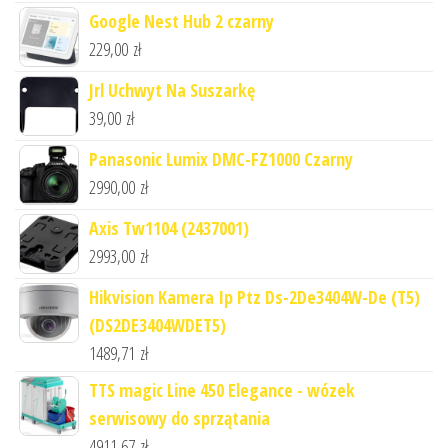
Google Nest Hub 2 czarny
229,00
zł
Jrl Uchwyt Na Suszarkę
39,00
zł
Panasonic Lumix DMC-FZ1000 Czarny
2990,00
zł
Axis Tw1104 (2437001)
2993,00
zł
Hikvision Kamera Ip Ptz Ds-2De3404W-De (T5)
(DS2DE3404WDET5)
1489,71
zł
TTS magic Line 450 Elegance - wózek
serwisowy do sprzątania
4911,67
zł