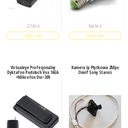
227,99
zł
594,54
zł
Zobacz cenę
Zobacz cenę
Virtualeye Profesjonalny
Kamera Ip Płytkowa 2Mpx
Dyktafon Podsłuch Vox 16Gb
Onvif Sony Starvis
+Mikrofon Dvr-309