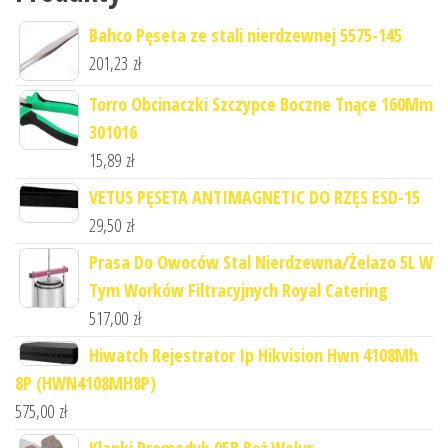
Bahco Pęseta ze stali nierdzewnej 5575-145
201,23
zł
Torro Obcinaczki Szczypce Boczne Tnące 160Mm
301016
15,89
zł
VETUS PĘSETA ANTIMAGNETIC DO RZĘS ESD-15
29,50
zł
Prasa Do Owoców Stal Nierdzewna/Żelazo 5L W
Tym Worków Filtracyjnych Royal Catering
517,00
zł
Hiwatch Rejestrator Ip Hikvision Hwn 4108Mh
8P (HWN4108MH8P)
575,00
zł
Klapki Promedyk 05B Beż Welur