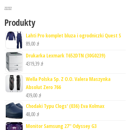
zzzzz
Produkty
Lahti Pro komplet bluza i ogrodniczki Quest S
89,00
zł
Drukarka Lexmark T652DTN (30G0239)
4319,39
zł
Wella Polska Sp. Z O.O. Valera Maszynka
Absolut Zero 766
439,00
zł
Chodaki Typu Clogs' (036) Eva Kolmax
48,00
zł
Monitor Samsung 27'' Odyssey G3