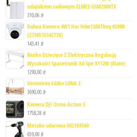
ndajnikiem radiowym ELMES GSM2000TX
310,06
zł
Dahua Kamera 4W1 Hac Hdw1200Tlmq 0280B
(2736515342738)
143,41
zł
Biurko Dziecięce Z Elektryczna Regulacją
Wysokości Spacetronik Xd Spe X112W (Białe)
1290,00
zł
Vermeiren Łóżko LUNA 2
3690,00
zł
Kamera DJI Osmo Action 3
1758,28
zł
Metabo udarowa 602103560
659,00
zł