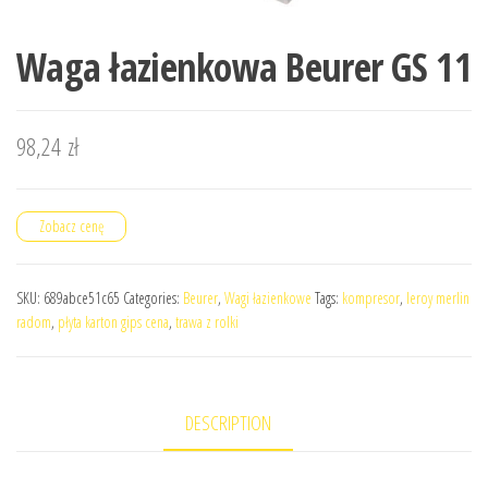
Waga łazienkowa Beurer GS 11
98,24
zł
Zobacz cenę
SKU:
689abce51c65
Categories:
Beurer
,
Wagi łazienkowe
Tags:
kompresor
,
leroy merlin
radom
,
płyta karton gips cena
,
trawa z rolki
DESCRIPTION