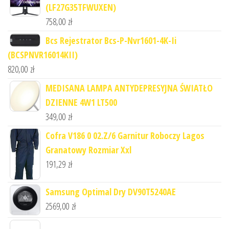
(LF27G35TFWUXEN)
758,00
zł
Bcs Rejestrator Bcs-P-Nvr1601-4K-Ii
(BCSPNVR16014KII)
820,00
zł
MEDISANA LAMPA ANTYDEPRESYJNA ŚWIATŁO
DZIENNE 4W1 LT500
349,00
zł
Cofra V186 0 02.Z/6 Garnitur Roboczy Lagos
Granatowy Rozmiar Xxl
191,29
zł
Samsung Optimal Dry DV90T5240AE
2569,00
zł