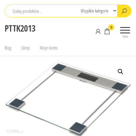
Przejdź
do
treści
PTTK2013
0
Menu
Blog
Sklep
Moje konto