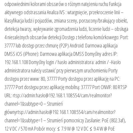
odpowiednimi kolorami obszarów o różnym natężeniu ruchu Funkcja
aktywnego odstraszania Analiza IVS : wtargnięcie, przekroczenie linii –
klasyfikacja ludzi i pojazdów, zmiana sceny, porzucony/brakujący obiekt,
detekcja twarzy, wykrywanie zgromadzenia ludzi, liczenie ludzi – obsługa
4 niezależnych obszarów detekcji Dostęp z telefonu komórkowego: Port:
37777 lub dostęp przez chmurę (P2P) Android: Darmowa aplikacja
DMSS iOS (iPhone): Darmowa aplikacja DMSS Domyślny adres IP:
192.168.1.108 Domyślny login / hasło administratora: admin / -Hasło
administratora należy ustawić przy pierwszym uruchomieniu Porty
dostępu przez www: 80, 37777 Porty dostępu przez aplikację na PC:
37777 Port dostępu przez aplikację mobilną: 37777 Port ONVIF: 80 RTSP
URL: rtsp://admin:hasło@192.168.1.108:554/cam/realmonitor?
channel=1&subtype=0 – Strumień
głównyrtsp://admin:hasło@192.168.1.108:554/cam/realmonitor?
channel=1&subtype=1 – Strumień pomocniczy Zasilanie: PoE (802.3af),
12 V DC / 570 mA Pobór mocy: ≤ 7.9 W @ 12 V DC ≤ 9.4 W @ PoE