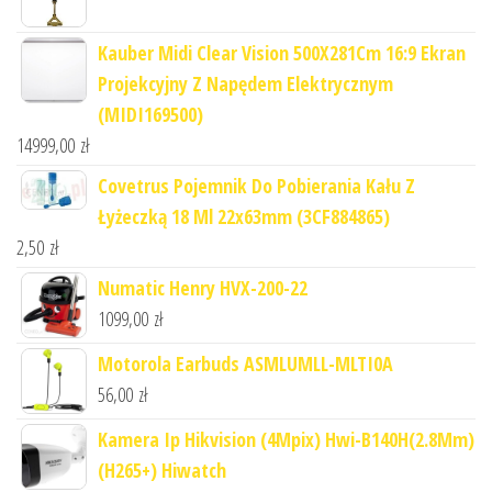
Kauber Midi Clear Vision 500X281Cm 16:9 Ekran
Projekcyjny Z Napędem Elektrycznym
(MIDI169500)
14999,00
zł
Covetrus Pojemnik Do Pobierania Kału Z
Łyżeczką 18 Ml 22x63mm (3CF884865)
2,50
zł
Numatic Henry HVX-200-22
1099,00
zł
Motorola Earbuds ASMLUMLL-MLTI0A
56,00
zł
Kamera Ip Hikvision (4Mpix) Hwi-B140H(2.8Mm)
(H265+) Hiwatch