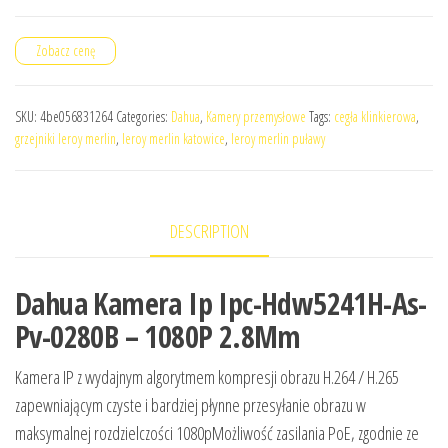
Zobacz cenę
SKU:
4be056831264
Categories:
Dahua
,
Kamery przemysłowe
Tags:
cegła klinkierowa
,
grzejniki leroy merlin
,
leroy merlin katowice
,
leroy merlin puławy
DESCRIPTION
Dahua Kamera Ip Ipc-Hdw5241H-As-
Pv-0280B – 1080P 2.8Mm
Kamera IP z wydajnym algorytmem kompresji obrazu H.264 / H.265
zapewniającym czyste i bardziej płynne przesyłanie obrazu w
maksymalnej rozdzielczości 1080pMożliwość zasilania PoE, zgodnie ze