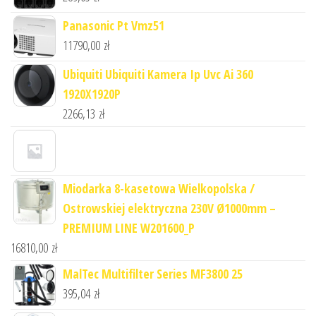
Panasonic Pt Vmz51
11790,00
zł
Ubiquiti Ubiquiti Kamera Ip Uvc Ai 360
1920X1920P
2266,13
zł
Miodarka 8-kasetowa Wielkopolska /
Ostrowskiej elektryczna 230V Ø1000mm –
PREMIUM LINE W201600_P
16810,00
zł
MalTec Multifilter Series MF3800 25
395,04
zł