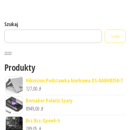
Szukaj
Szukaj
zzzzz
Produkty
Hikvision Podstawka biurkowa DS-KABH8350-T
127,00
zł
Bomaker Polaris Szary
8949,00
zł
Bcs Bcs-Xpoe6-Ii
289,05
zł