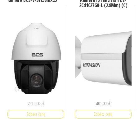
2Cd1027G0-L (2.8Mm) (C)
2910,00
zł
401,00
zł
Zobacz cenę
Zobacz cenę