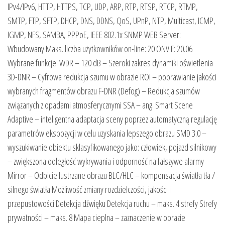
IPv4/IPv6, HTTP, HTTPS, TCP, UDP, ARP, RTP, RTSP, RTCP, RTMP,
SMTP, FTP, SFTP, DHCP, DNS, DDNS, QoS, UPnP, NTP, Multicast, ICMP,
IGMP, NFS, SAMBA, PPPoE, IEEE 802.1x SNMP WEB Server:
Wbudowany Maks. liczba użytkowników on-line: 20 ONVIF: 20.06
Wybrane funkcje: WDR – 120 dB – Szeroki zakres dynamiki oświetlenia
3D-DNR – Cyfrowa redukcja szumu w obrazie ROI – poprawianie jakości
wybranych fragmentów obrazu F-DNR (Defog) – Redukcja szumów
związanych z opadami atmosferycznymi SSA – ang. Smart Scene
Adaptive – inteligentna adaptacja sceny poprzez automatyczną regulację
parametrów ekspozycji w celu uzyskania lepszego obrazu SMD 3.0 –
wyszukiwanie obiektu sklasyfikowanego jako: człowiek, pojazd silnikowy
– zwiększona odległość wykrywania i odporność na fałszywe alarmy
Mirror – Odbicie lustrzane obrazu BLC/HLC – kompensacja światła tła /
silnego światła Możliwość zmiany rozdzielczości, jakości i
przepustowości Detekcja dźwięku Detekcja ruchu – maks. 4 strefy Strefy
prywatności – maks. 8 Mapa cieplna – zaznaczenie w obrazie