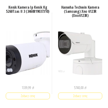
Kenik Kamera Ip Kenik Kg
Hanwha Techwin Kamera
5260Tzas Il 3 (3460819037310)
(Samsung) Xno 6123R
(Xno6123R)
1339,99
zł
5740,00
zł
Zobacz cenę
Zobacz cenę