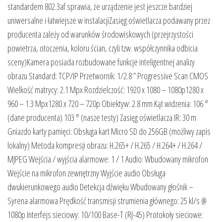
standardem 802.3af sprawia, że urządzenie jest jeszcze bardziej
uniwersalne i łatwiejsze w instalacjiZasięg oświetlacza podawany przez
producenta zależy od warunków środowiskowych (przejrzystości
powietrza, otoczenia, koloru ścian, czyli tzw. współczynnika odbicia
sceny)Kamera posiada rozbudowane funkcje inteligentnej analizy
obrazu Standard: TCP/IP Przetwornik: 1/2.8 ” Progressive Scan CMOS
Wielkość matrycy: 2.1 Mpx Rozdzielczość: 1920 x 1080 – 1080p1280 x
960 – 1.3 Mpx1280 x 720 – 720p Obiektyw: 2.8 mm Kąt widzenia: 106 °
(dane producenta) 103 ° (nasze testy) Zasięg oświetlacza IR: 30 m
Gniazdo karty pamięci: Obsługa kart Micro SD do 256GB (możliwy zapis
lokalny) Metoda kompresji obrazu: H.265+ / H.265 / H.264+ / H.264 /
MJPEG Wejścia / wyjścia alarmowe: 1 / 1 Audio: Wbudowany mikrofon
Wejście na mikrofon zewnętrzny Wyjście audio Obsługa
dwukierunkowego audio Detekcja dźwięku Wbudowany głośnik –
Syrena alarmowa Prędkość transmisji strumienia głównego: 25 kl/s @
1080p Interfejs sieciowy: 10/100 Base-T (RJ-45) Protokoły sieciowe: