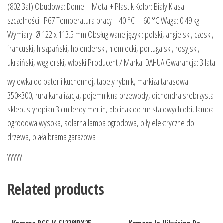
(802.3af) Obudowa: Dome – Metal + Plastik Kolor: Biały Klasa
szczelności: IP67 Temperatura pracy : -40 °C … 60 °C Waga: 0.49 kg
Wymiary: Ø 122 x 113.5 mm Obsługiwane języki: polski, angielski, czeski,
francuski, hiszpański, holenderski, niemiecki, portugalski, rosyjski,
ukraiński, węgierski, włoski Producent / Marka: DAHUA Gwarancja: 3 lata
wylewka do baterii kuchennej, tapety rybnik, markiza tarasowa
350×300, rura kanalizacja, pojemnik na przewody, dichondra srebrzysta
sklep, styropian 3 cm leroy merlin, obcinak do rur stalowych obi, lampa
ogrodowa wysoka, solarna lampa ogrodowa, piły elektryczne do
drzewa, biała brama garażowa
yyyyy
Related products
Kamera BCS-V-SI238IRX25
Kamera Ip Hikvision Ds-