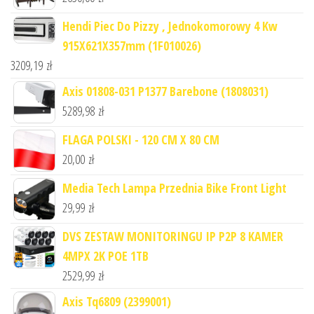
Hendi Piec Do Pizzy , Jednokomorowy 4 Kw
915X621X357mm (1F010026)
3209,19
zł
Axis 01808-031 P1377 Barebone (1808031)
5289,98
zł
FLAGA POLSKI - 120 CM X 80 CM
20,00
zł
Media Tech Lampa Przednia Bike Front Light
29,99
zł
DVS ZESTAW MONITORINGU IP P2P 8 KAMER
4MPX 2K POE 1TB
2529,99
zł
Axis Tq6809 (2399001)