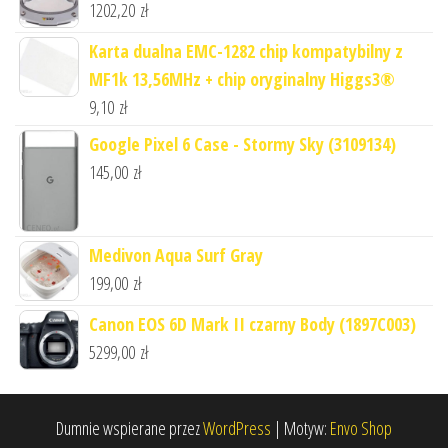
1202,20
zł
Karta dualna EMC-1282 chip kompatybilny z
MF1k 13,56MHz + chip oryginalny Higgs3®
9,10
zł
Google Pixel 6 Case - Stormy Sky (3109134)
145,00
zł
Medivon Aqua Surf Gray
199,00
zł
Canon EOS 6D Mark II czarny Body (1897C003)
5299,00
zł
Dumnie wspierane przez
WordPress
|
Motyw:
Envo Shop