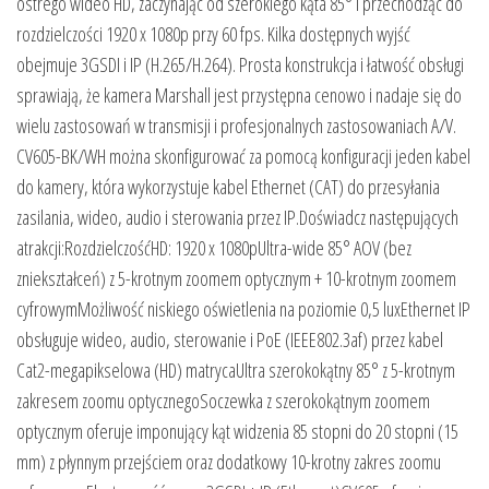
ostrego wideo HD, zaczynając od szerokiego kąta 85° i przechodząc do
rozdzielczości 1920 x 1080p przy 60 fps. Kilka dostępnych wyjść
obejmuje 3GSDI i IP (H.265/H.264). Prosta konstrukcja i łatwość obsługi
sprawiają, że kamera Marshall jest przystępna cenowo i nadaje się do
wielu zastosowań w transmisji i profesjonalnych zastosowaniach A/V.
CV605-BK/WH można skonfigurować za pomocą konfiguracji jeden kabel
do kamery, która wykorzystuje kabel Ethernet (CAT) do przesyłania
zasilania, wideo, audio i sterowania przez IP.Doświadcz następujących
atrakcji:RozdzielczośćHD: 1920 x 1080pUltra-wide 85° AOV (bez
zniekształceń) z 5-krotnym zoomem optycznym + 10-krotnym zoomem
cyfrowymMożliwość niskiego oświetlenia na poziomie 0,5 luxEthernet IP
obsługuje wideo, audio, sterowanie i PoE (IEEE802.3af) przez kabel
Cat2-megapikselowa (HD) matrycaUltra szerokokątny 85° z 5-krotnym
zakresem zoomu optycznegoSoczewka z szerokokątnym zoomem
optycznym oferuje imponujący kąt widzenia 85 stopni do 20 stopni (15
mm) z płynnym przejściem oraz dodatkowy 10-krotny zakres zoomu