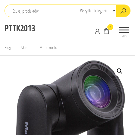
Przejdź
do
treści
PTTK2013
0
Menu
Blog
Sklep
Moje konto