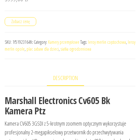
Zobacz cenę
SKU:
1f51923164fc
Category:
Kamery przemysłowe
Tags:
leroy merlin częstochowa
,
leroy
merlin opole
,
plac zabaw dla dzieci
,
siatka ogrodzeniowa
DESCRIPTION
Marshall Electronics Cv605 Bk
Kamera Ptz
Kamera CV605 3GSDI z 5-krotnym zoomem optycznym wykorzystuje
profesjonalny 2-megapikselowy przetwornik do przechwytywania