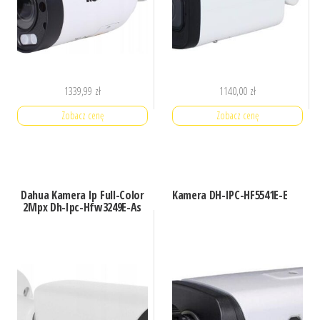
1339,99
zł
1140,00
zł
Zobacz cenę
Zobacz cenę
Dahua Kamera Ip Full-Color
Kamera DH-IPC-HF5541E-E
2Mpx Dh-Ipc-Hfw3249E-As