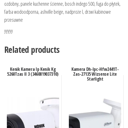
ozdobny, panele kuchenne ścienne, bosch indego 500, fuga do płytek,
farba wodoodporna, ashville beige, nadproże l, drzwi kabinowe
przesuwne
yyyyy
Related products
Kenik Kamera Ip Kenik Kg
Kamera Dh-Ipc-Hfw2441T-
5260Tzas Il 3 (3460819037310)
Zas-27135 Wizsense Lite
Starlight