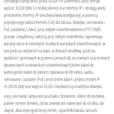
cyfrowego.Elastyczność pracy 3GSDI + IP (Ethernet)CV605 oferuje
wyjście 3GSDI (BNC) o niskiej latencji oraz interfejs IP z obsługą wielu
protokołów. Interfejs IP umożliwia łatwą konfigurację za pomocą
pojedynczego kabla Ethernet (Cat) dla obrazu, dźwięku, sterowania i
PoE (zasilania).Czułość przy słabym oświetleniuKamera PTZ CV605
pracuje z wyjątkową czułością przy słabym oświetleniu, zapewniając
wyraźny obraz w zmiennych i trudnych warunkach oświetleniowych, w
tym podczas wydarzeń na żywo, w domach modlitwy, podczas
wydarzeń sportowych w pomieszczeniach lub na zewnątrz oraz w innych
dynamicznych środowiskach oświetleniowych.Jeden kabel do
kameryJeden kabel do kamery zapewnia do HD video, audio,
sterowanie i zasilanie (PoE) przez jeden kabel z jednoczesnym IP
(H.265/H.264) oraz wyjścia 3GSDI z możliwością osadzenia dźwięku.
easy care kwiat, lampa wisząca biała z drewnem, silikon do kominka,
panele ciemne drewno, drzwi zewnętrzne otwierane do środka, obi
słupsk, altax impregnat leroy merlin, szpachelki kubala, łańcuch