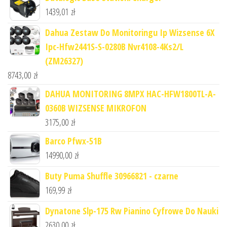
1439,01
zł
Dahua Zestaw Do Monitoringu Ip Wizsense 6X
Ipc-Hfw2441S-S-0280B Nvr4108-4Ks2/L
(ZM26327)
8743,00
zł
DAHUA MONITORING 8MPX HAC-HFW1800TL-A-
0360B WIZSENSE MIKROFON
3175,00
zł
Barco Pfwx-51B
14990,00
zł
Buty Puma Shuffle 30966821 - czarne
169,99
zł
Dynatone Slp-175 Rw Pianino Cyfrowe Do Nauki
2630,00
zł