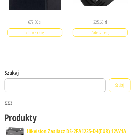
679,00
zł
325,66
zł
Zobacz cenę
Zobacz cenę
Szukaj
Szukaj
zzzzz
Produkty
Hikvision Zasilacz DS-2FA1225-D4(EUR) 12V/1A