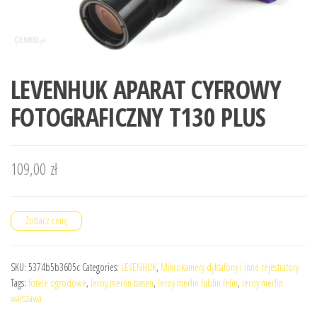
LEVENHUK APARAT CYFROWY
FOTOGRAFICZNY T130 PLUS
109,00
zł
Zobacz cenę
SKU:
5374b5b3605c
Categories:
LEVENHUK
,
Mikrokamery dyktafony i inne rejestratory
Tags:
fotele ogrodowe
,
leroy merlin basen
,
leroy merlin lublin felin
,
leroy merlin
warszawa