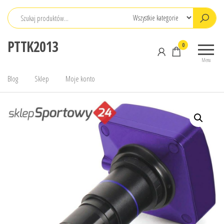
Przejdź
do
treści
PTTK2013
0
Menu
Blog
Sklep
Moje konto