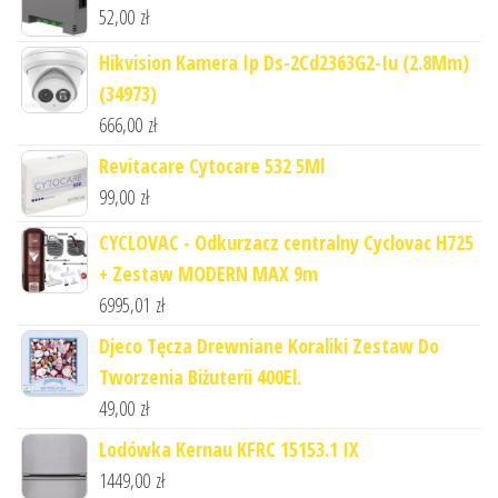
52,00
zł
Hikvision Kamera Ip Ds-2Cd2363G2-Iu (2.8Mm)
(34973)
666,00
zł
Revitacare Cytocare 532 5Ml
99,00
zł
CYCLOVAC - Odkurzacz centralny Cyclovac H725
+ Zestaw MODERN MAX 9m
6995,01
zł
Djeco Tęcza Drewniane Koraliki Zestaw Do
Tworzenia Biżuterii 400El.
49,00
zł
Lodówka Kernau KFRC 15153.1 IX
1449,00
zł