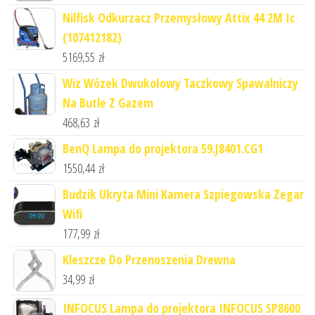
Nilfisk Odkurzacz Przemysłowy Attix 44 2M Ic
(107412182)
5169,55
zł
Wiz Wózek Dwukołowy Taczkowy Spawalniczy
Na Butle Z Gazem
468,63
zł
BenQ Lampa do projektora 59.J8401.CG1
1550,44
zł
Budzik Ukryta Mini Kamera Szpiegowska Zegar
Wifi
177,99
zł
Kleszcze Do Przenoszenia Drewna
34,99
zł
INFOCUS Lampa do projektora INFOCUS SP8600