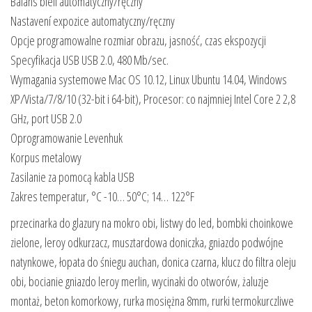
Balans bieli automatyczny/ręczny
Nastavení expozice automatyczny/ręczny
Opcje programowalne rozmiar obrazu, jasność, czas ekspozycji
Specyfikacja USB USB 2.0, 480 Mb/sec.
Wymagania systemowe Mac OS 10.12, Linux Ubuntu 14.04, Windows
XP/Vista/7/8/10 (32-bit i 64-bit), Procesor: co najmniej Intel Core 2 2,8
GHz, port USB 2.0
Oprogramowanie Levenhuk
Korpus metalowy
Zasilanie za pomocą kabla USB
Zakres temperatur, °C -10… 50°C; 14… 122°F
przecinarka do glazury na mokro obi, listwy do led, bombki choinkowe
zielone, leroy odkurzacz, musztardowa doniczka, gniazdo podwójne
natynkowe, łopata do śniegu auchan, donica czarna, klucz do filtra oleju
obi, bocianie gniazdo leroy merlin, wycinaki do otworów, żaluzje
montaż, beton komorkowy, rurka mosiężna 8mm, rurki termokurczliwe