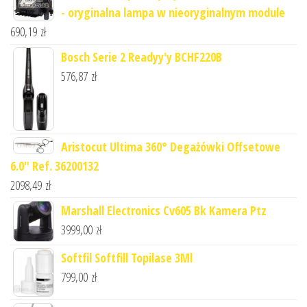
- oryginalna lampa w nieoryginalnym module
690,19
zł
Bosch Serie 2 Readyy'y BCHF220B
576,87
zł
Aristocut Ultima 360° Degażówki Offsetowe
6.0" Ref. 36200132
2098,49
zł
Marshall Electronics Cv605 Bk Kamera Ptz
3999,00
zł
Softfil Softfill Topilase 3Ml
799,00
zł