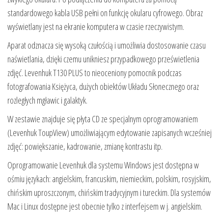
standardowego kabla USB pełni on funkcję okularu cyfrowego. Obraz
wyświetlany jest na ekranie komputera w czasie rzeczywistym.
Aparat odznacza się wysoką czułością i umożliwia dostosowanie czasu
naświetlania, dzięki czemu unikniesz przypadkowego prześwietlenia
zdjęć. Levenhuk T130 PLUS to nieoceniony pomocnik podczas
fotografowania Księżyca, dużych obiektów Układu Słonecznego oraz
rozległych mgławic i galaktyk.
W zestawie znajduje się płyta CD ze specjalnym oprogramowaniem
(Levenhuk ToupView) umożliwiającym edytowanie zapisanych wcześniej
zdjęć: powiększanie, kadrowanie, zmianę kontrastu itp.
Oprogramowanie Levenhuk dla systemu Windows jest dostępna w
ośmiu językach: angielskim, francuskim, niemieckim, polskim, rosyjskim,
chińskim uproszczonym, chińskim tradycyjnym i tureckim. Dla systemów
Mac i Linux dostępne jest obecnie tylko z interfejsem w j. angielskim.