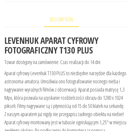
DESCRIPTION
LEVENHUK APARAT CYFROWY
FOTOGRAFICZNY T130 PLUS
Towar dostępny na zamówienie. Czas realizacji do 14 dni
Aparat cyfrowy Levenhuk T130 PLUS to niezbędne narzędzie dla każdego
astronoma-amatora. Umożliwia ono fotografowanie nocnego nieba i
nagrywanie wyraźnych filmów z obserwacji. Aparat posiada matrycę 1,3
Mpx, która pozwala na uzyskanie rozdzielczości obrazu do 1280 x 1024
pikseli. Filmy nagrywane są z płynnością od 15 do 50 klatek na sekundę.
Z naszym aparatem już nigdy nie przegapisz żadnego obiektu na niebie!
Aparat cyfrowy montowany jest w tubusie ogniskującym 1,25″ w miejscu
zwykłego okularu. Po podłączeniu do komputera za pomocą