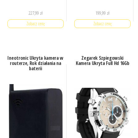
227,99
zł
199,99
zł
Zobacz cenę
Zobacz cenę
Ineotronic Ukryta kamera w
Zegarek Szpiegowski
routerze, Rok działania na
Kamera Ukryta Full Hd 16Gb
baterii