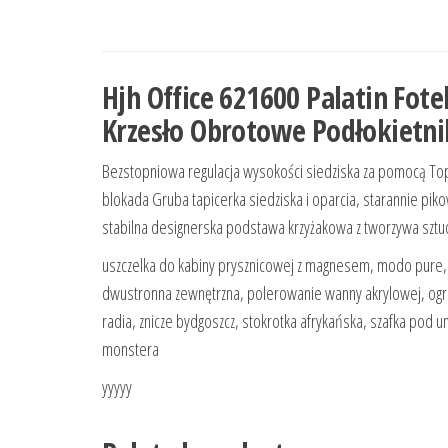
Hjh Office 621600 Palatin Fote
Krzesło Obrotowe Podłokietnik
Bezstopniowa regulacja wysokości siedziska za pomocą Top
blokada Gruba tapicerka siedziska i oparcia, starannie piko
stabilna designerska podstawa krzyżakowa z tworzywa sztu
uszczelka do kabiny prysznicowej z magnesem, modo pure, s
dwustronna zewnętrzna, polerowanie wanny akrylowej, ogran
radia, znicze bydgoszcz, stokrotka afrykańska, szafka pod u
monstera
yyyyy