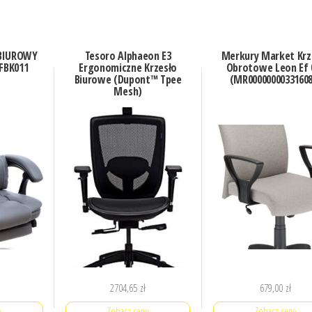
 BIUROWY
Tesoro Alphaeon E3
Merkury Market Krz
FBK011
Ergonomiczne Krzesło
Obrotowe Leon Ef 
Biurowe (Dupont™ Tpee
(MR00000000331608
Mesh)
2704,65
zł
679,00
zł
ę
Zobacz cenę
Zobacz cenę