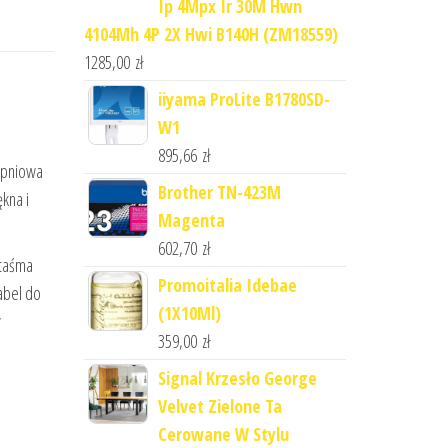
Ip 4Mpx Ir 30M Hwn
4104Mh 4P 2X Hwi B140H (ZM18559)
1285,00
zł
iiyama ProLite B1780SD-
W1
895,66
zł
topniowa
Brother TN-423M
kna i
Magenta
602,70
zł
 taśma
Promoitalia Idebae
abel do
(1X10Ml)
y
359,00
zł
Signal Krzesło George
Velvet Zielone Ta
Cerowane W Stylu