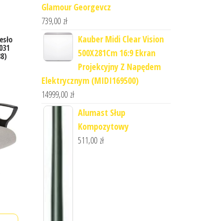
Glamour Georgevcz
739,00
zł
Kauber Midi Clear Vision
esło
031
500X281Cm 16:9 Ekran
8)
Projekcyjny Z Napędem
Elektrycznym (MIDI169500)
14999,00
zł
Alumast Słup
Kompozytowy
511,00
zł