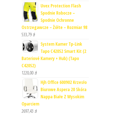
Uvex Protection Flash
Spodnie Robocze –
Spodnie Ochronne
Ostrzegawcze – Żółte – Rozmiar 98
533,79
zł
System Kamer Tp-Link
Tapo C420S2 Smart Kit (2
Bateriové Kamery + Hub) (Tapo
C420S2)
1220,00
zł
Hjh Office 600902 Krzesło
Biurowe Aspera 20 Skóra
Nappa Białe Z Wysokim
Oparciem
2697,43
zł