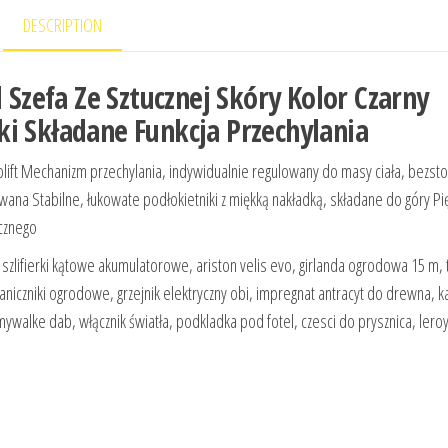
DESCRIPTION
l Szefa Ze Sztucznej Skóry Kolor Czarny
i Składane Funkcja Przechylania
lift Mechanizm przechylania, indywidualnie regulowany do masy ciała, bezs
wana Stabilne, łukowate podłokietniki z miękką nakładką, składane do góry Pię
cznego
zlifierki kątowe akumulatorowe, ariston velis evo, girlanda ogrodowa 15 m,
iczniki ogrodowe, grzejnik elektryczny obi, impregnat antracyt do drewna, k
mywalke dab, włącznik światła, podkladka pod fotel, czesci do prysznica, lero