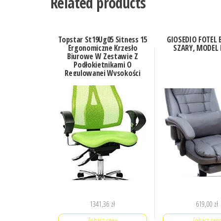
Related products
Topstar St19Ug05 Sitness 15
GIOSEDIO FOTEL
Ergonomiczne Krzesło
SZARY, MODEL 
Biurowe W Zestawie Z
Podłokietnikami O
Regulowanej Wysokości
Materiał Obicia Ziel
1341,36
zł
619,00
zł
Zobacz cenę
Zobacz cen