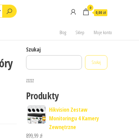
0
0,00 zł
Blog
Sklep
Moje konto
Szukaj
kóry
Szukaj
zzzzz
Produkty
Hikvision Zestaw
Monitoringu 4 Kamery
Zewnętrzne
899,99
zł