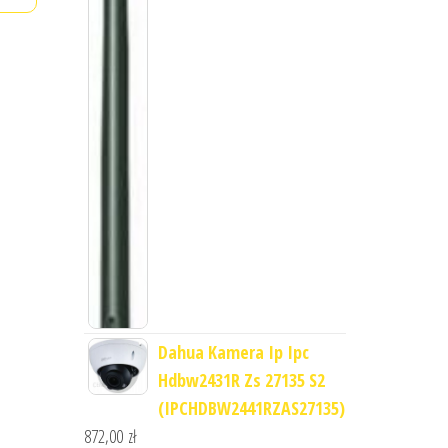
Dahua Kamera Ip Ipc
Hdbw2431R Zs 27135 S2
(IPCHDBW2441RZAS27135)
872,00
zł