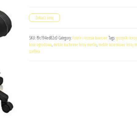
Zobacz cenę
SKU:
f9c194ed82c0
Category:
Fotele i krzesła biurowe
Tags:
grzejniki lero
kora ogrodowa
,
meble kuchenne leroy merlin
,
meble łazienkowe leroy m
szeflera