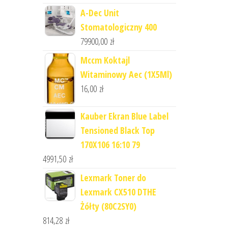
A-Dec Unit
Stomatologiczny 400
79900,00
zł
Mccm Koktajl
Witaminowy Aec (1X5Ml)
16,00
zł
Kauber Ekran Blue Label
Tensioned Black Top
170X106 16:10 79
4991,50
zł
Lexmark Toner do
Lexmark CX510 DTHE
Żółty (80C2SY0)
814,28
zł