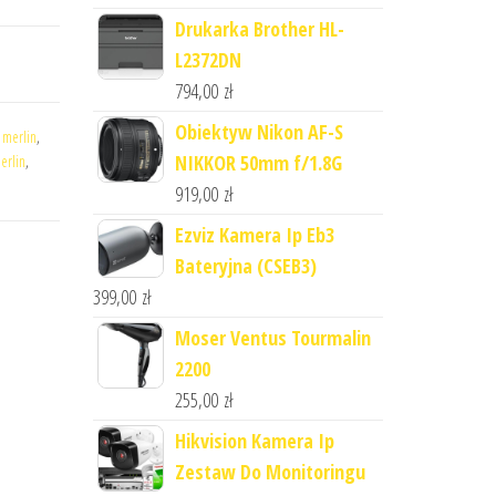
Drukarka Brother HL-
L2372DN
794,00
zł
Obiektyw Nikon AF-S
y merlin
,
NIKKOR 50mm f/1.8G
erlin
,
919,00
zł
Ezviz Kamera Ip Eb3
Bateryjna (CSEB3)
399,00
zł
Moser Ventus Tourmalin
2200
255,00
zł
Hikvision Kamera Ip
Zestaw Do Monitoringu