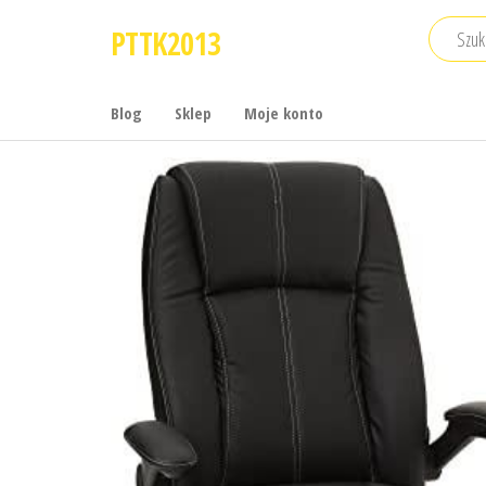
Przejdź
PTTK2013
do
treści
Blog
Sklep
Moje konto