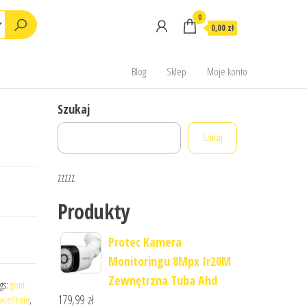
0
0,00 zł
Blog
Sklep
Moje konto
Szukaj
Szukaj
zzzzz
Produkty
Protec Kamera
Monitoringu 8Mpx Ir20M
Zewnętrzna Tuba Ahd
gs:
gont
179,99
zł
wietlenie
,