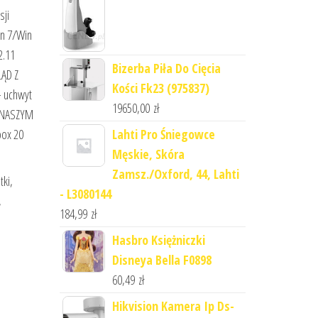
sji
in 7/Win
2.11
Bizerba Piła Do Cięcia
ĄD Z
Kości Fk23 (975837)
 uchwyt
19650,00
zł
W NASZYM
Lahti Pro Śniegowce
ox 20
Męskie, Skóra
Zamsz./Oxford, 44, Lahti
tki,
- L3080144
,
184,99
zł
Hasbro Księżniczki
Disneya Bella F0898
60,49
zł
Hikvision Kamera Ip Ds-