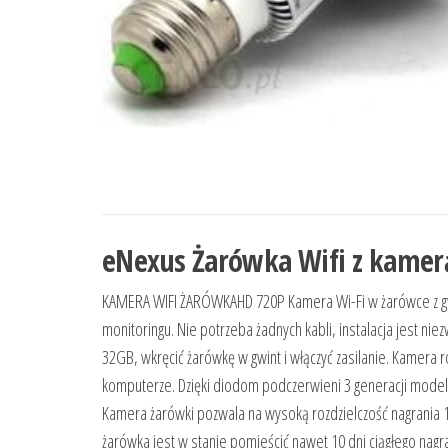
eNexus Żarówka Wifi z kamer
KAMERA WIFI ŻARÓWKAHD 720P Kamera Wi-Fi w żarówce z g
monitoringu. Nie potrzeba żadnych kabli, instalacja jest ni
32GB, wkręcić żarówkę w gwint i włączyć zasilanie. Kamera r
komputerze. Dzięki diodom podczerwieni 3 generacji model 
Kamera żarówki pozwala na wysoką rozdzielczość nagrania 1
żarówka jest w stanie pomieścić nawet 10 dni ciągłego na