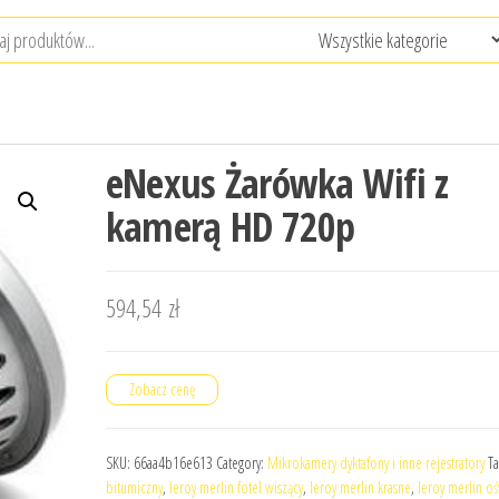
eNexus Żarówka Wifi z
kamerą HD 720p
594,54
zł
Zobacz cenę
SKU:
66aa4b16e613
Category:
Mikrokamery dyktafony i inne rejestratory
Ta
bitumiczny
,
leroy merlin fotel wiszący
,
leroy merlin krasne
,
leroy merlin oś