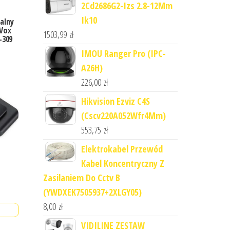
2Cd2686G2-Izs 2.8-12Mm
Ik10
alny
 Vox
1503,99
zł
-309
IMOU Ranger Pro (IPC-
A26H)
226,00
zł
Hikvision Ezviz C4S
(Cscv220A052Wfr4Mm)
553,75
zł
Elektrokabel Przewód
Kabel Koncentryczny Z
Zasilaniem Do Cctv B
(YWDXEK7505937+2XLGY05)
8,00
zł
VIDILINE ZESTAW