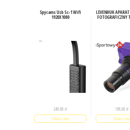
Spycams Usb Sc-1 Wifi
LEVENHUK APARAT
1920X1080
FOTOGRAFICZNY T
249,00
zł
109,00
zł
Zobacz cenę
Zobacz cen