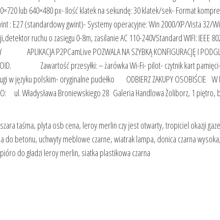
720 lub 640×480 px- Ilość klatek na sekundę: 30 klatek/sek- Format kompre
nt : E27 (standardowy gwint)- Systemy operacyjne: Win 2000/XP/Vista 32/W
i,detektor ruchu o zasięgu 0-8m, zasilanie AC 110-240VStandard WIFI: IEEE 80
BRNY APLIKACJA P2PCamLive POZWALA NA SZYBKĄ KONFIGURACJĘ I PODGL
Zawartość przesyłki: – żarówka Wi-Fi- pilot- czytnik kart pamięci-
a obsługi w języku polskim- oryginalne pudełko ODBIERZ ZAKUPY OSOBIŚCIE 
 Władysława Broniewskiego 28 Galeria Handlowa Żoliborz, 1 piętro, b
ara taśma, plyta osb cena, leroy merlin czy jest otwarty, tropiciel okazji gaze
zna do betonu, uchwyty meblowe czarne, wiatrak lampa, donica czarna wysoka
pióro do gładzi leroy merlin, siatka plastikowa czarna