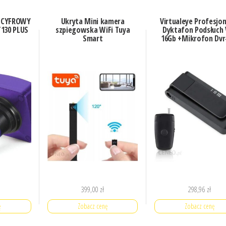
 CYFROWY
Ukryta Mini kamera
Virtualeye Profesjon
130 PLUS
szpiegowska WiFi Tuya
Dyktafon Podsłuch
Smart
16Gb +Mikrofon Dvr
399,00
zł
298,96
zł
ę
Zobacz cenę
Zobacz cenę