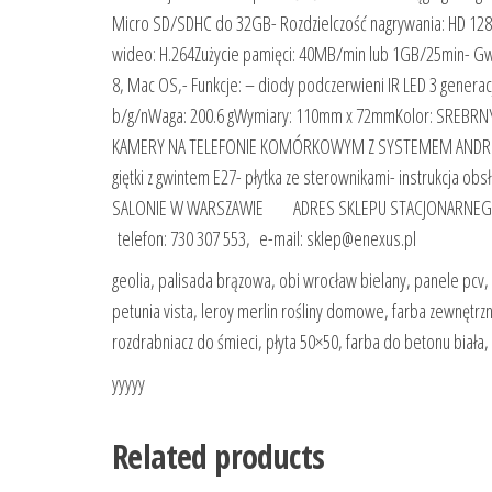
Micro SD/SDHC do 32GB- Rozdzielczość nagrywania: HD 1280×
wideo: H.264Zużycie pamięci: 40MB/min lub 1GB/25min- Gwi
8, Mac OS,- Funkcje: – diody podczerwieni IR LED 3 generacj
b/g/nWaga: 200.6 gWymiary: 110mm x 72mmKolor: SRE
KAMERY NA TELEFONIE KOMÓRKOWYM Z SYSTEMEM ANDROID. 
giętki z gwintem E27- płytka ze sterownikami- instrukcj
SALONIE W WARSZAWIE ADRES SKLEPU STACJONARNEGO: ul.
telefon: 730 307 553, e-mail: sklep@enexus.pl
geolia, palisada brązowa, obi wrocław bielany, panele pcv, sz
petunia vista, leroy merlin rośliny domowe, farba zewnętr
rozdrabniacz do śmieci, płyta 50×50, farba do betonu biała, 
yyyyy
Related products