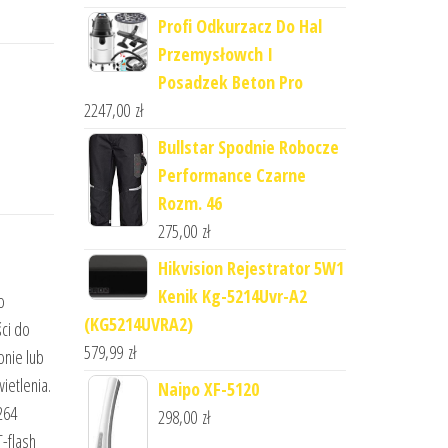
Profi Odkurzacz Do Hal
Przemysłowch I
Posadzek Beton Pro
2247,00
zł
Bullstar Spodnie Robocze
Performance Czarne
Rozm. 46
275,00
zł
Hikvision Rejestrator 5W1
Kenik Kg-5214Uvr-A2
o
(KG5214UVRA2)
ści do
579,99
zł
onie lub
ietlenia.
Naipo XF-5120
264
298,00
zł
-flash