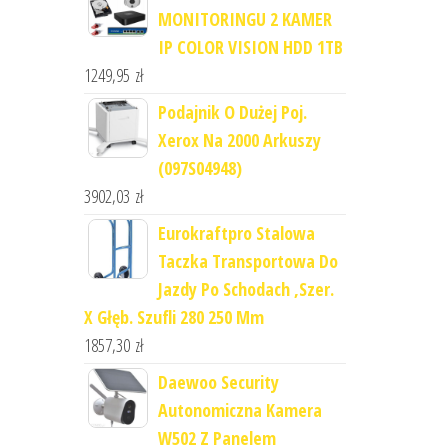
MONITORINGU 2 KAMER
IP COLOR VISION HDD 1TB
1249,95
zł
Podajnik O Dużej Poj.
Xerox Na 2000 Arkuszy
(097S04948)
3902,03
zł
Eurokraftpro Stalowa
Taczka Transportowa Do
Jazdy Po Schodach ,Szer.
X Głęb. Szufli 280 250 Mm
1857,30
zł
Daewoo Security
Autonomiczna Kamera
W502 Z Panelem