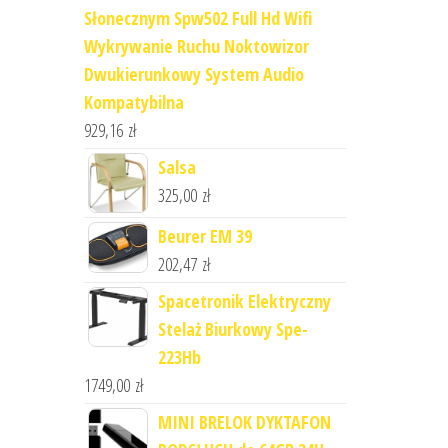
Słonecznym Spw502 Full Hd Wifi
Wykrywanie Ruchu Noktowizor
Dwukierunkowy System Audio
Kompatybilna
929,16
zł
Salsa
325,00
zł
Beurer EM 39
202,47
zł
Spacetronik Elektryczny
Stelaż Biurkowy Spe-
223Hb
1749,00
zł
MINI BRELOK DYKTAFON