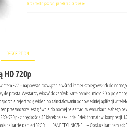
leroy merlin poznań
,
panele tapicerowane
DESCRIPTION
ą HD 720p
wintem E27 – najnowsze rozwiązanie wśród kamer szpiegowskich do nocneg
ezwykle prosta. Wystarczy włożyć do żarówki kartę pamięci micro SD o pojemno
ozpocznie rejestrację wideo po zainstalowaniu odpowiedniej aplikacji w telef
ten przeznaczony jest głównie do nocnej rejestracji w warunkach słabego ośw
280×720 px z prędkością 30 klatek na sekundę. Dzięki formatowi kompresji H.
grania na karcie pamięci 32GB. DANE TECHNICZNE: – Obsługa kart pamięci: T