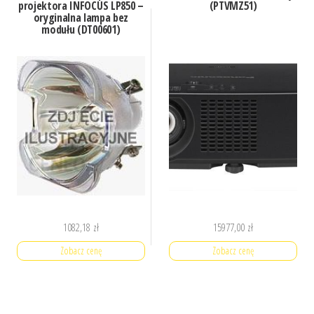
projektora INFOCUS LP850 –
(PTVMZ51)
oryginalna lampa bez
modułu (DT00601)
1082,18
zł
15977,00
zł
Zobacz cenę
Zobacz cenę