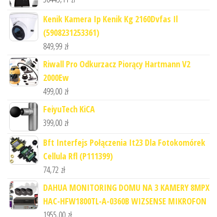
Kenik Kamera Ip Kenik Kg 2160Dvfas Il
(5908231253361)
849,99
zł
Riwall Pro Odkurzacz Piorący Hartmann V2
2000Ew
499,00
zł
FeiyuTech KiCA
399,00
zł
Bft Interfejs Połączenia It23 Dla Fotokomórek
Cellula Rfl (P111399)
74,72
zł
DAHUA MONITORING DOMU NA 3 KAMERY 8MPX
HAC-HFW1800TL-A-0360B WIZSENSE MIKROFON
1955,00
zł