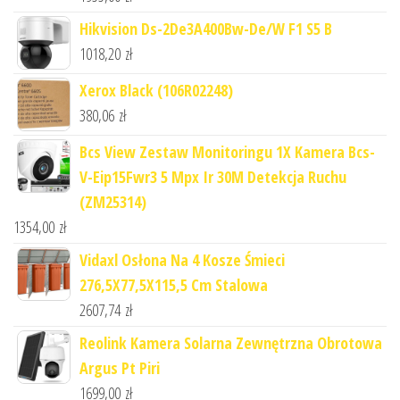
Hikvision Ds-2De3A400Bw-De/W F1 S5 B
1018,20
zł
Xerox Black (106R02248)
380,06
zł
Bcs View Zestaw Monitoringu 1X Kamera Bcs-
V-Eip15Fwr3 5 Mpx Ir 30M Detekcja Ruchu
(ZM25314)
1354,00
zł
Vidaxl Osłona Na 4 Kosze Śmieci
276,5X77,5X115,5 Cm Stalowa
2607,74
zł
Reolink Kamera Solarna Zewnętrzna Obrotowa
Argus Pt Piri
1699,00
zł