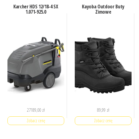
Karcher HDS 12/18-4 SX
Kayoba Outdoor Buty
1.071-925.0
Zimowe
27189,00
zł
89,99
zł
Zobacz cenę
Zobacz cenę