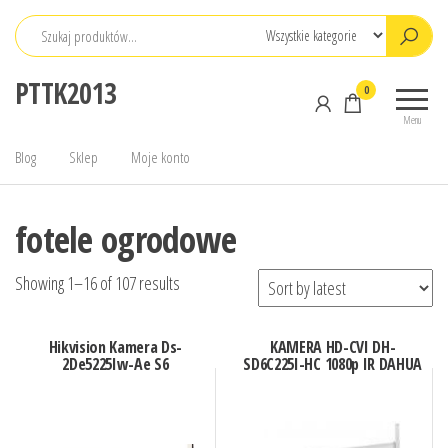
Przejdź
do
treści
PTTK2013
0
Menu
Blog
Sklep
Moje konto
fotele ogrodowe
Showing 1–16 of 107 results
Hikvision Kamera Ds-
KAMERA HD-CVI DH-
2De5225Iw-Ae S6
SD6C225I-HC 1080p IR DAHUA