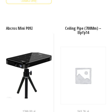
Zobacz cenę
Abcros Mini P092
Ceiling Pipe (700Mm) –
Elpfp14
1299,00
zł
563,76
zł