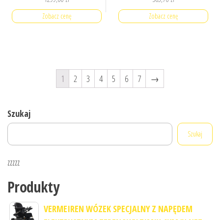
Zobacz cenę
Zobacz cenę
1
2
3
4
5
6
7
→
Szukaj
Szukaj
zzzzz
Produkty
VERMEIREN WÓZEK SPECJALNY Z NAPĘDEM