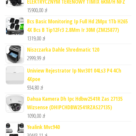
ELEKTRYCZNYM TERENOWY TIMIX 6KM/H NFZ
15900,00
zł
Bcs Basic Monitoring Ip Full Hd 2Mpx 1Tb H265
4X Bcs B Tip12Fr3 2.8Mm Ir 30M (ZM25877)
1319,00
zł
Niszczarka Dahle Shredmatic 120
2999,99
zł
Uniview Rejestrator Ip Nvr301 04Ls3 P4 4Ch
4Xpoe
934,80
zł
Dahua Kamera Dh Ipc Hdbw2541R Zas 27135
Wizsense (DHIPCHDBW2541RZAS27135)
1090,00
zł
Yealink Mvc940
30443,11
zł