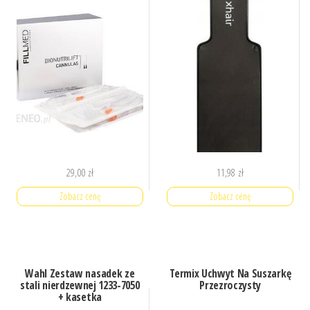
29,00
zł
11,98
zł
Zobacz cenę
Zobacz cenę
Wahl Zestaw nasadek ze
Termix Uchwyt Na Suszarkę
stali nierdzewnej 1233-7050
Przezroczysty
+ kasetka