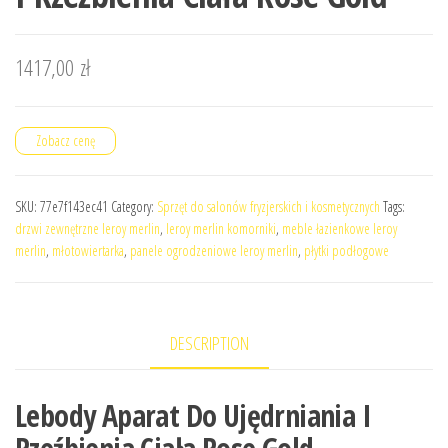
1417,00
zł
Zobacz cenę
SKU:
77e7f143ec41
Category:
Sprzęt do salonów fryzjerskich i kosmetycznych
Tags:
drzwi zewnętrzne leroy merlin
,
leroy merlin komorniki
,
meble łazienkowe leroy
merlin
,
młotowiertarka
,
panele ogrodzeniowe leroy merlin
,
płytki podłogowe
DESCRIPTION
Lebody Aparat Do Ujędrniania I