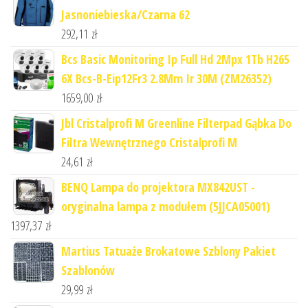
Jasnoniebieska/Czarna 62
292,11
zł
Bcs Basic Monitoring Ip Full Hd 2Mpx 1Tb H265
6X Bcs-B-Eip12Fr3 2.8Mm Ir 30M (ZM26352)
1659,00
zł
Jbl Cristalprofi M Greenline Filterpad Gąbka Do
Filtra Wewnętrznego Cristalprofi M
24,61
zł
BENQ Lampa do projektora MX842UST -
oryginalna lampa z modułem (5JJCA05001)
1397,37
zł
Martius Tatuaże Brokatowe Szblony Pakiet
Szablonów
29,99
zł