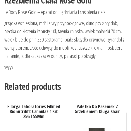
Rzeźbienia Ciała Rose Gold
LeBody Rose Gold – Aparat do ujędrniania i rzeźbienia ciała
grządka wzniesiona, mdf listwy przypodłogowe, okno pcv złoty dąb,
beczka do kiszenia kapusty 10l, tawuła chińska, wałek malarski 70 cm,
wałek blue dolphin 330 castorama, białe skrzydło drzwiowe, żyrandol z
wentylatorem, złote uchwyty do mebli ikea, uszczelki okna, moskitiera
na ramie, jodła kaukaska w donicy, parasol polokragly
yyyyy
Related products
Filorga Laboratories Fillmed
Paletka Do Pasemek Z
Bionutrilift Cannulas 1 Kit
Grzebieniem Długa Xhair
25G I 55Mm