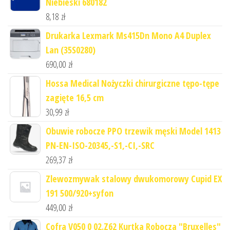
Niebieski 680182
8,18
zł
Drukarka Lexmark Ms415Dn Mono A4 Duplex
Lan (35S0280)
690,00
zł
Hossa Medical Nożyczki chirurgiczne tępo-tępe
zagięte 16,5 cm
30,99
zł
Obuwie robocze PPO trzewik męski Model 1413
PN-EN-ISO-20345,-S1,-CI,-SRC
269,37
zł
Zlewozmywak stalowy dwukomorowy Cupid EX
191 500/920+syfon
449,00
zł
Cofra V050 0 02.Z62 Kurtka Robocza "Bruxelles"