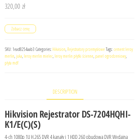
320,00
zł
Zobacz cenę
SKU:
1ead8254aab3
Categories:
Hikvision
,
Rejestratory przemysłowe
Tags:
cement leroy
merlin
,
juka
,
leroy merlin mielec
,
leroy merlin płytki ścienne
,
panel ogrodzeniowy
,
płyta mdf
DESCRIPTION
Hikvision Rejestrator DS-7204HQHI-
K1/E(C)(S)
4-ch 1080p 1U H.265 DVR 4 kanały i 1 HDD 260 obudowa DVR Wydajna