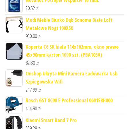
20,52
zł
Modi Meble Biurko Dąb Sonoma Białe Loft
Metalowe Nogi 100X50
930,00
zł
Koperta C6 SK biała 114x162mm, okno prawe
45x90mm karton 1000 szt. (PBA103A)
82,30
zł
Onshop Ukryta Mini Kamera Ładowarka Usb
Szpiegowska Wifi
217,99
zł
Bosch GST 8000 E Professional 060158H000
414,90
zł
Xiaomi Smart Band 7 Pro
339,28
zł