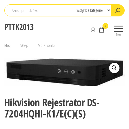
Przejdź
do
treści
PTTK2013
0
Menu
Blog
Sklep
Moje konto
Hikvision Rejestrator DS-
7204HQHI-K1/E(C)(S)