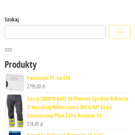
Szukaj
Szukaj
zzzzz
Produkty
Panasonic Pt-Lw376
2799,00
zł
Dassy 200810 6493 56 Phoenix Spodnie Robocze
O Wysokiej Widoczności 300 G/M² Szary
Cementowy/Fluo Żółty Rozmiar 56
374,49
zł
Novanoc Potrójne Wsparcie 16 tabl.