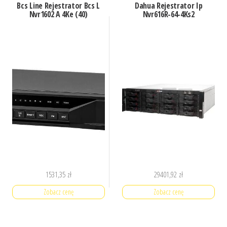
Bcs Line Rejestrator Bcs L
Dahua Rejestrator Ip
Nvr1602 A 4Ke (40)
Nvr616R-64-4Ks2
1531,35
zł
29401,92
zł
Zobacz cenę
Zobacz cenę