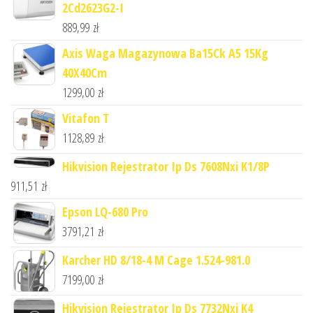
2Cd2623G2-I
889,99
zł
Axis Waga Magazynowa Ba15Ck A5 15Kg
40X40Cm
1299,00
zł
Vitafon T
1128,89
zł
Hikvision Rejestrator Ip Ds 7608Nxi K1/8P
911,51
zł
Epson LQ-680 Pro
3791,21
zł
Karcher HD 8/18-4 M Cage 1.524-981.0
7199,00
zł
Hikvision Rejestrator Ip Ds 7732Nxi K4