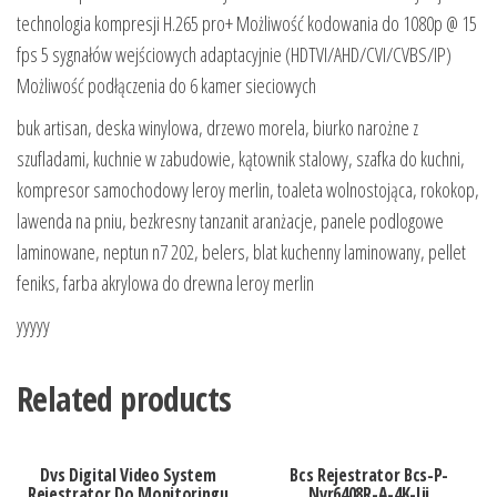
technologia kompresji H.265 pro+ Możliwość kodowania do 1080p @ 15
fps 5 sygnałów wejściowych adaptacyjnie (HDTVI/AHD/CVI/CVBS/IP)
Możliwość podłączenia do 6 kamer sieciowych
buk artisan, deska winylowa, drzewo morela, biurko narożne z
szufladami, kuchnie w zabudowie, kątownik stalowy, szafka do kuchni,
kompresor samochodowy leroy merlin, toaleta wolnostojąca, rokokop,
lawenda na pniu, bezkresny tanzanit aranżacje, panele podlogowe
laminowane, neptun n7 202, belers, blat kuchenny laminowany, pellet
feniks, farba akrylowa do drewna leroy merlin
yyyyy
Related products
Dvs Digital Video System
Bcs Rejestrator Bcs-P-
Rejestrator Do Monitoringu
Nvr6408R-A-4K-Iii