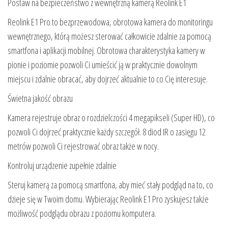
Postaw na bezpieczeństwo z wewnętrzną kamerą Reolink E1
Reolink E1 Pro to bezprzewodowa, obrotowa kamera do monitoringu
wewnętrznego, którą możesz sterować całkowicie zdalnie za pomocą
smartfona i aplikacji mobilnej. Obrotowa charakterystyka kamery w
pionie i poziomie pozwoli Ci umieścić ją w praktycznie dowolnym
miejscu i zdalnie obracać, aby dojrzeć aktualnie to co Cię interesuje.
Świetna jakość obrazu
Kamera rejestruje obraz o rozdzielczości 4 megapikseli (Super HD), co
pozwoli Ci dojrzeć praktycznie każdy szczegół. 8 diod IR o zasięgu 12
metrów pozwoli Ci rejestrować obraz także w nocy.
Kontroluj urządzenie zupełnie zdalnie
Steruj kamerą za pomocą smartfona, aby mieć stały podgląd na to, co
dzieje się w Twoim domu. Wybierając Reolink E1 Pro zyskujesz także
możliwość podglądu obrazu z poziomu komputera.