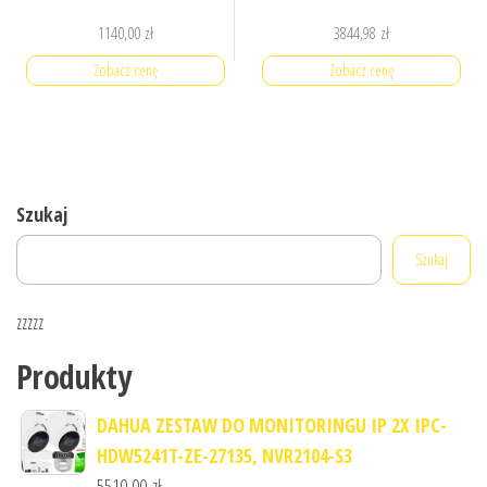
1140,00
zł
3844,98
zł
Zobacz cenę
Zobacz cenę
Szukaj
Szukaj
zzzzz
Produkty
DAHUA ZESTAW DO MONITORINGU IP 2X IPC-
HDW5241T-ZE-27135, NVR2104-S3
5510,00
zł