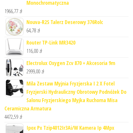
Monochromatyczna
1966,77
zł
Nouva-R2S Talerz Deserowy 376Rolc
64,78
zł
Router TP-Link MR3420
116,00
zł
Electrolux Oxygen Zcv 870 + Akcesoria 9m
2999,00
zł
Mila Zestaw Myjnia Fryzjerska I 2 X Fotel
Fryzjerski Hydrauliczny Obrotowy Podnóżek Do
Salonu Fryzjerskiego Myjka Ruchoma Misa
Ceramiczna Armatura
4472,59
zł
Ipox Px Tzip4012Ir3Ai/W Kamera Ip 4Mpx