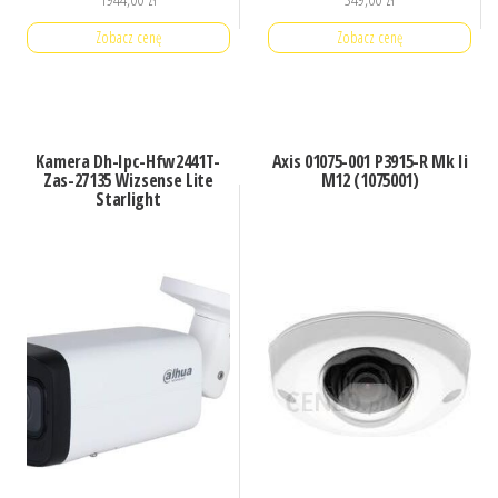
Zobacz cenę
Zobacz cenę
Kamera Dh-Ipc-Hfw2441T-
Axis 01075-001 P3915-R Mk Ii
Zas-27135 Wizsense Lite
M12 (1075001)
Starlight