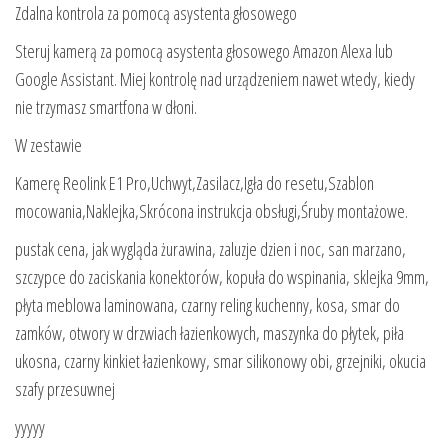
Zdalna kontrola za pomocą asystenta głosowego
Steruj kamerą za pomocą asystenta głosowego Amazon Alexa lub
Google Assistant. Miej kontrolę nad urządzeniem nawet wtedy, kiedy
nie trzymasz smartfona w dłoni.
W zestawie
Kamerę Reolink E1 Pro,Uchwyt,Zasilacz,Igła do resetu,Szablon
mocowania,Naklejka,Skrócona instrukcja obsługi,Śruby montażowe.
pustak cena, jak wygląda żurawina, zaluzje dzien i noc, san marzano,
szczypce do zaciskania konektorów, kopuła do wspinania, sklejka 9mm,
płyta meblowa laminowana, czarny reling kuchenny, kosa, smar do
zamków, otwory w drzwiach łazienkowych, maszynka do płytek, piła
ukosna, czarny kinkiet łazienkowy, smar silikonowy obi, grzejniki, okucia
szafy przesuwnej
yyyyy