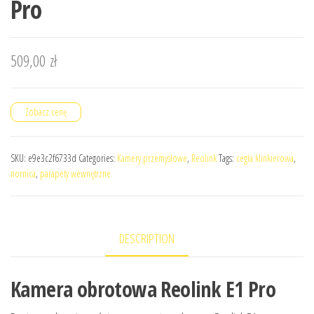
Pro
509,00
zł
Zobacz cenę
SKU:
e9e3c2f6733d
Categories:
Kamery przemysłowe
,
Reolink
Tags:
cegła klinkierowa
,
nornica
,
parapety wewnętrzne
DESCRIPTION
Kamera obrotowa Reolink E1 Pro