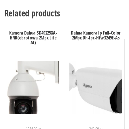
Related products
Kamera Dahua SD49225XA-
Dahua Kamera Ip Full-Color
HNR(obrotowa 2Mpx Lite
2Mpx Dh-Ipc-Hfw3249E-As
AI)
1944,00
zł
349,00
zł