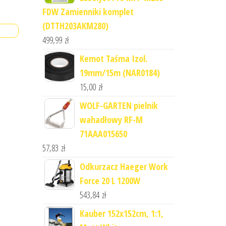
FDW Zamienniki komplet
(DTTH203AKM280)
499,99
zł
Kemot Taśma Izol.
19mm/15m (NAR0184)
15,00
zł
WOLF-GARTEN pielnik
wahadłowy RF-M
71AAA015650
57,83
zł
Odkurzacz Haeger Work
Force 20 L 1200W
543,84
zł
Kauber 152x152cm, 1:1,