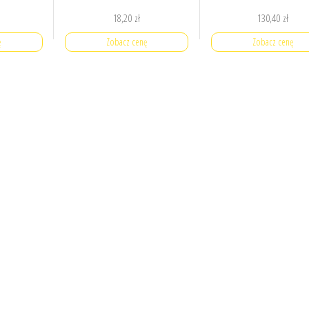
18,20
zł
130,40
zł
ę
Zobacz cenę
Zobacz cenę