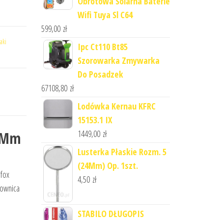
Obrotowa Solarna Baterie
Wifi Tuya Sl C64
599,00
zł
aki
Ipc Ct110 Bt85
Szorowarka Zmywarka
Do Posadzek
67108,80
zł
Lodówka Kernau KFRC
15153.1 IX
1449,00
zł
25Mm
Lusterka Płaskie Rozm. 5
(24Mm) Op. 1szt.
 fox
4,50
zł
kownica
STABILO DŁUGOPIS