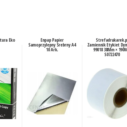
ttura Eko
Enpap Papier
Strefadrukarek.p
Samoprzylepny Srebrny A4
Zamiennik Etykiet D
10 Ark.
99018 38Mm × 190
S0722470