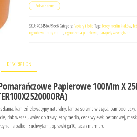
Zobacz cenę
SKU:
70245bc49ee6
Category:
Papiery i folie
Tags:
leroy merlin kraków
,
leż
ogrodowe leroy merlin
,
ogrodzenia panelowe
,
parapety wewnętrzne
DESCRIPTION
e Pomarańczowe Papierowe 100Mm X 
(ETER100X252000ORA)
eszkania, kamień elewacyjny naturalny, lampa solarna wisząca, bamboo lucky,
 liscie, dab wersal, walec do trawy leroy merlin, cena wylewki betonowej, mas
krzynki na balkon z uchwytami, oprawki gu10, taca z marmuru