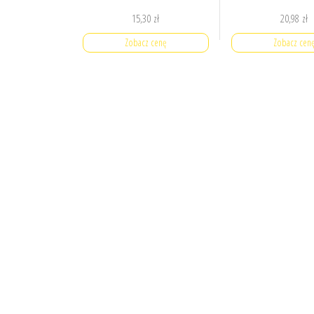
15,30
zł
20,98
zł
Zobacz cenę
Zobacz cen