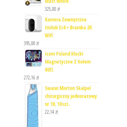
Matt White
325,00
zł
Kamera Zewnętrzna
Imilab Ec4 + Bramka 2K
Wifi
395,00
zł
Icom Poland Klocki
Magnetyczne Z Kołem
80El.
272,16
zł
Swann Morton Skalpel
chirurgiczny jednorazowy
nr 10, 10szt.
22,14
zł