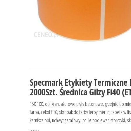
Specmark Etykiety Termiczn
2000Szt. Średnica Gilzy Fi40 
150 100, obi kran, ażurowe płyty betonowe, grzejniki do mi
farba, cekol f 16, skrobak do farby leroy merlin, tapeta w
karnisza obi, uchwyt garażowy, co ile podlewać storczyki, s