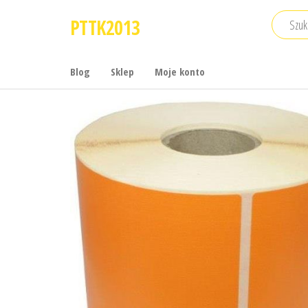
Przejdź
PTTK2013
do
treści
Blog
Sklep
Moje konto